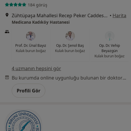
184 görüş
Zühtüpaşa Mahallesi Recep Peker Caddesi No:11, Kadıköy
•
Harita
Medicana Kadıköy Hastanesi
Prof. Dr. Ünal Bayız
Op. Dr. Şenol Baş
Op. Dr. Vehip
Kulak burun boğaz
Kulak burun boğaz
Beyazgün
Kulak burun boğaz
4 uzmanın hepsini gör
Bu kurumda online uygunluğu bulunan bir doktor veya uzman bulunamadı
Profili Gör