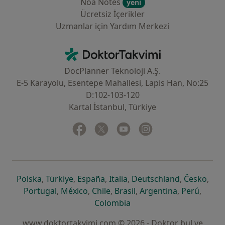
Noa Notes
yeni
Ücretsiz İçerikler
Uzmanlar için Yardım Merkezi
İletişim
DoktorTakvimi - Ana Sayfa
DocPlanner Teknoloji A.Ş.
E-5 Karayolu, Esentepe Mahallesi, Lapis Han, No:25
D:102-103-120
Kartal İstanbul, Türkiye
Facebook
yeni bir sekmede açılır
Twitter
yeni bir sekmede açılır
Youtube
yeni bir sekmede açılır
Instagram
yeni bir sekmede aç
yeni bir sekmede açılır
yeni bir sekmede açılır
yeni bir sekmede açılır
yeni bir sekmede açılır
yeni bir sek
yeni 
Polska
,
Türkiye
,
España
,
Italia
,
Deutschland
,
Česko
,
yeni bir sekmede açılır
yeni bir sekmede açılır
yeni bir sekmede açılır
yeni bir sekmede açılır
yeni bir sekm
yeni bi
Portugal
,
México
,
Chile
,
Brasil
,
Argentina
,
Perú
,
yeni bir sekmede açılır
Colombia
www.doktortakvimi.com © 2026 - Doktor bul ve