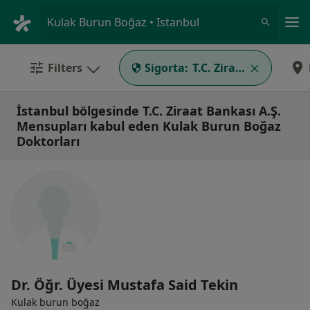
An
Kulak Burun Boğaz • Istanbul
Filters
Sigorta:
T.C. Ziraat Bankası A
İstanbul bölgesinde T.C. Ziraat Bankası A.Ş.
Mensupları kabul eden Kulak Burun Boğaz
Doktorları
Dr. Öğr. Üyesi Mustafa Said Tekin
Kulak burun boğaz