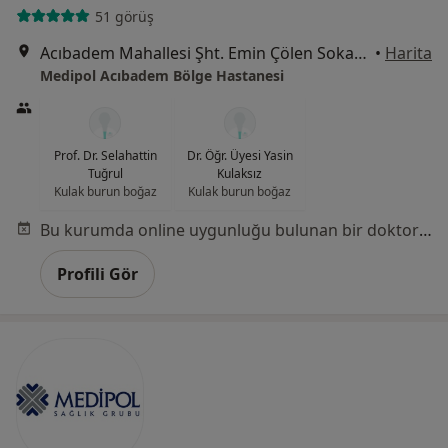
51 görüş
Acıbadem Mahallesi Şht. Emin Çölen Sokağı No:4, Kadıköy
•
Harita
Medipol Acıbadem Bölge Hastanesi
Prof. Dr. Selahattin
Dr. Öğr. Üyesi Yasin
Tuğrul
Kulaksız
Kulak burun boğaz
Kulak burun boğaz
Bu kurumda online uygunluğu bulunan bir doktor veya uzman bulunamadı
Profili Gör