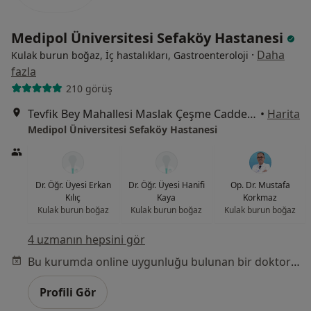
Medipol Üniversitesi Sefaköy Hastanesi
·
Daha
Kulak burun boğaz, İç hastalıkları, Gastroenteroloji
fazla
210 görüş
Tevfik Bey Mahallesi Maslak Çeşme Caddesi No:30, Küçükçekmece
•
Harita
Medipol Üniversitesi Sefaköy Hastanesi
Dr. Öğr. Üyesi Erkan
Dr. Öğr. Üyesi Hanifi
Op. Dr. Mustafa
Kılıç
Kaya
Korkmaz
Kulak burun boğaz
Kulak burun boğaz
Kulak burun boğaz
4 uzmanın hepsini gör
Bu kurumda online uygunluğu bulunan bir doktor veya uzman bulunamadı
Profili Gör