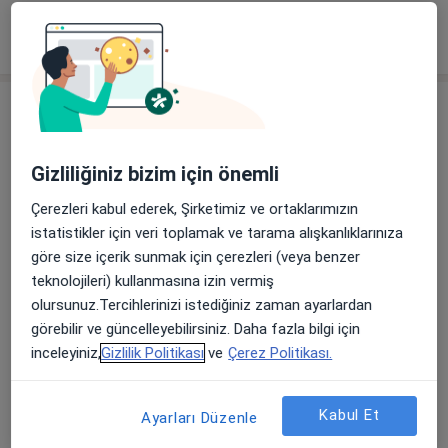
Randevu talep et
Gizliliğiniz bizim için önemli
Çerezleri kabul ederek, Şirketimiz ve ortaklarımızın
istatistikler için veri toplamak ve tarama alışkanlıklarınıza
göre size içerik sunmak için çerezleri (veya benzer
Dr. Öğr. Üyesi Mustafa Çakır
teknolojileri) kullanmasına izin vermiş
Kulak burun boğaz
olursunuz.Tercihlerinizi istediğiniz zaman ayarlardan
Tem Avrupa Otoyolu Göztepe Çıkışı No: 1Bağcılar, İstanbul
•
Harita
görebilir ve güncelleyebilirsiniz. Daha fazla bilgi için
Bağcılar Medipol Mega Üniversite Hastanesi
inceleyiniz,
Gizlilik Politikası
ve
Çerez Politikası.
Bu uzman ilgili adres için online danışmanlık/takvim sunmuyor.
Kabul Et
Ayarları Düzenle
Randevu talep et