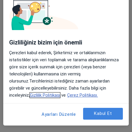
Sevgi Sokak, Kayseri
•
Harita
Prof. Dr. Can Alper Çağıcı
Bu uzman ilgili adres için online danışmanlık/takvim sunmuyor.
Randevu talep et
Gizliliğiniz bizim için önemli
Çerezleri kabul ederek, Şirketimiz ve ortaklarımızın
istatistikler için veri toplamak ve tarama alışkanlıklarınıza
göre size içerik sunmak için çerezleri (veya benzer
teknolojileri) kullanmasına izin vermiş
olursunuz.Tercihlerinizi istediğiniz zaman ayarlardan
görebilir ve güncelleyebilirsiniz. Daha fazla bilgi için
inceleyiniz,
Gizlilik Politikası
ve
Çerez Politikası.
Doç. Dr. Mehmet Metin
Kulak burun boğaz, Sertifikalı medikal estetik
Kabul Et
103 görüş
Ayarları Düzenle
Örnekevler Mah. Salih Avgun Paşa Cad, Temizel Sk. Sayı: 13, 38010, Kayseri
•
Harita
Memorial Kayseri Hastanesi