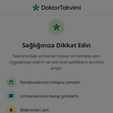
An
Kulak Burun Boğaz • Kayseri, Kayseri
Filters
Sigorta:
Türkiye İş Bankası Si
Kayseri bölgesinde Türkiye İş Bankası
Sağlığınıza Dikkat Edin
Sigorta kabul eden Kulak Burun Boğaz
Doktorları
Yakınınızdaki uzmanları bulun ve randevu alın.
Uygulamayı indirin ve size özel özelliklere ücretsiz
erişin:
Randevularınızı kolayca yönetin
Uzmanlarınıza mesaj gönderin
Op. Dr. Fatih Bingöl
Bildirimleri alın
Kulak burun boğaz