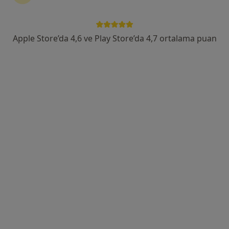
Tacettin Veli Mahallesi Lalezade Caddesi No:46, Melikgazi
•
Harita
Özel Erciyes Hastanesi
Apple Store’da 4,6 ve Play Store’da 4,7 ortalama puan
Bu uzman ilgili adres için online danışmanlık/takvim sunmuyor.
Randevu talep et
Doç. Dr. Mehmet Metin
Kulak burun boğaz, Sertifikalı medikal estetik
103 görüş
Örnekevler Mah. Salih Avgun Paşa Cad, Temizel Sk. Sayı: 13, 38010, Kayseri
•
Harita