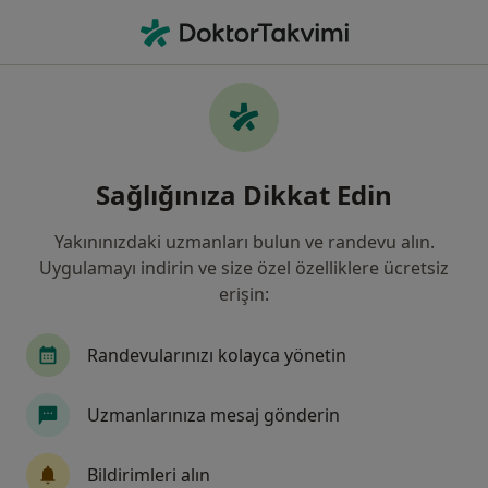
An
Kulak Burun Boğaz • Kayseri, Kayseri
Filters
Sigorta:
Axa Sigorta
Kayseri bölgesinde Axa Sigorta kabul eden
Sağlığınıza Dikkat Edin
Kulak Burun Boğaz Doktorları
Yakınınızdaki uzmanları bulun ve randevu alın.
Uygulamayı indirin ve size özel özelliklere ücretsiz
erişin:
Randevularınızı kolayca yönetin
Uzmanlarınıza mesaj gönderin
Op. Dr. Fatih Bingöl
Kulak burun boğaz
Bildirimleri alın
14 görüş