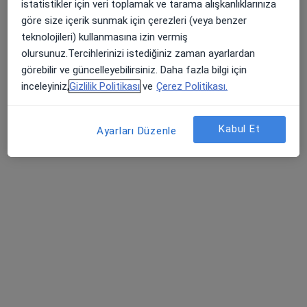
Bu kurumda online uygunluğu bulunan bir doktor veya uzman bulunamadı
istatistikler için veri toplamak ve tarama alışkanlıklarınıza
göre size içerik sunmak için çerezleri (veya benzer
Profili Gör
teknolojileri) kullanmasına izin vermiş
olursunuz.Tercihlerinizi istediğiniz zaman ayarlardan
görebilir ve güncelleyebilirsiniz. Daha fazla bilgi için
inceleyiniz,
Gizlilik Politikası
ve
Çerez Politikası.
Kabul Et
Ayarları Düzenle
Op. Dr. Buket Özel Bingöl
Kulak burun boğaz
6 görüş
Mustafa Kemal Paşa Bulvarı, Melikgazi
•
Harita
Acıbadem Kayseri Hastanesi
Bu uzman ilgili adres için online danışmanlık/takvim sunmuyor.