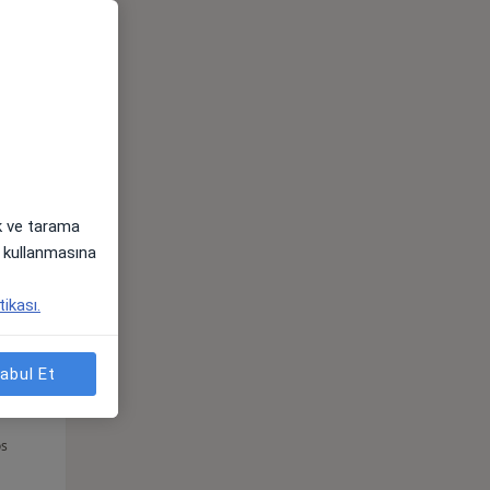
Sal,
Çar,
Per,
os
11 Ağustos
12 Ağustos
13 Ağustos
ak ve tarama
i) kullanmasına
tikası.
abul Et
Sal,
Çar,
Per,
os
11 Ağustos
12 Ağustos
13 Ağustos