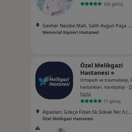
102 görüş
Gevher Nesibe Mah. Salih Avgun Paşa Cad, Temizel Sk. No: 13, Kocasinan, Kayseri
Memorial Kayseri Hastanesi
Özel Melikgazi
Hastanesi
Ortopedi ve travmatoloji, 
·
D
hastalıkları, Kardiyoloji
fazla
77 görüş
Alpaslan, Gökçe Fidan Sk.Sokak No: 6 (Kayseripark AVM arkası), Melikgazi
Özel Melikgazi Hastanesi