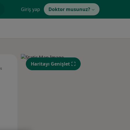
Giriş yap
Doktor musunuz?
Sal,
Çar,
Per,
Haritayı Genişlet
os
11 Ağustos
12 Ağustos
13 Ağustos