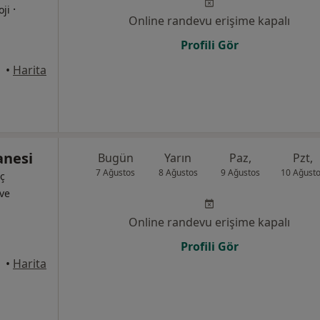
·
oji
Online randevu erişime kapalı
Profili Gör
asinan
•
Harita
anesi
Bugün
Yarın
Paz,
Pzt,
7 Ağustos
8 Ağustos
9 Ağustos
10 Ağust
İç
 ve
Online randevu erişime kapalı
Profili Gör
•
Harita