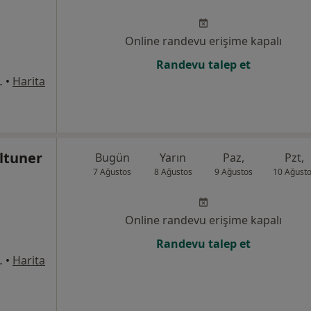
Online randevu erişime kapalı
Randevu talep et
:10, Kocasinan
•
Harita
ltuner
Bugün
Yarın
Paz,
Pzt,
7 Ağustos
8 Ağustos
9 Ağustos
10 Ağust
Online randevu erişime kapalı
Randevu talep et
:10, Kocasinan
•
Harita