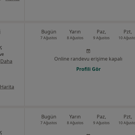
i
Bugün
Yarın
Paz,
Pzt,
7 Ağustos
8 Ağustos
9 Ağustos
10 Ağust
İç
 ve
Online randevu erişime kapalı
·
Daha
Profili Gör
Harita
Bugün
Yarın
Paz,
Pzt,
7 Ağustos
8 Ağustos
9 Ağustos
10 Ağust
İç