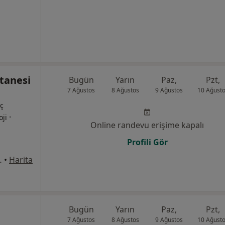
tanesi
Bugün
Yarın
Paz,
Pzt,
7 Ağustos
8 Ağustos
9 Ağustos
10 Ağust
İç
·
oji
Online randevu erişime kapalı
Profili Gör
:10, Kocasinan
•
Harita
Bugün
Yarın
Paz,
Pzt,
7 Ağustos
8 Ağustos
9 Ağustos
10 Ağust