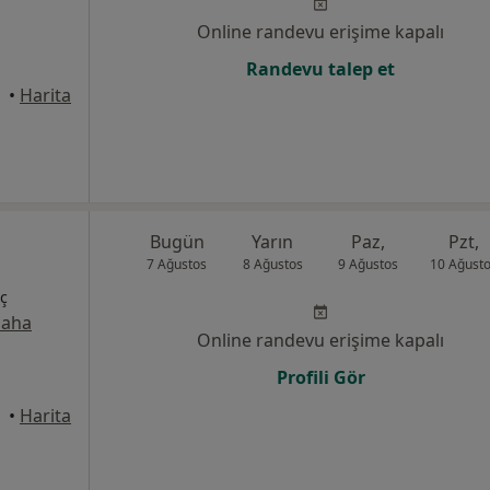
Online randevu erişime kapalı
Randevu talep et
•
Harita
Bugün
Yarın
Paz,
Pzt,
7 Ağustos
8 Ağustos
9 Ağustos
10 Ağust
İç
aha
Online randevu erişime kapalı
Profili Gör
•
Harita