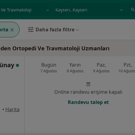
ilgi alanı ve hastalık, isim
örnek: İstanbul
orta
Daha fazla filtre
 eden Ortopedi Ve Travmatoloji Uzmanları
 Günay
Bugün
Yarın
Paz,
Pzt,
7 Ağustos
8 Ağustos
9 Ağustos
10 Ağust
Online randevu erişime kapalı
Randevu talep et
•
Harita