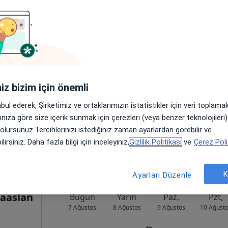
Bugün
Yarın
Paz,
Pzt,
7 Ağustos
8 Ağustos
9 Ağustos
10 Ağust
Online randevu erişime kapalı
iniz bizim için önemli
Randevu talep et
abul ederek, Şirketimiz ve ortaklarımızın istatistikler için veri toplam
•
Harita
arınıza göre size içerik sunmak için çerezleri (veya benzer teknolojiler
 olursunuz.Tercihlerinizi istediğiniz zaman ayarlardan görebilir ve
lirsiniz. Daha fazla bilgi için inceleyiniz,
Gizlilik Politikası
ve
Çerez Poli
K
Ayarları Düzenle
raaslan
Bugün
Yarın
Paz,
Pzt,
7 Ağustos
8 Ağustos
9 Ağustos
10 Ağust