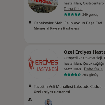
hastalıkları, Gastroenterol
Daha fazla
349 görüş
Örnekevler Mah. Salih Avgun Paşa Cad. Temizel Sok. No: 13 38010, Koc
Memorial Kayseri Hastanesi
Özel Erciyes Hast
Ortopedi ve travmatoloji, 
hastalıkları, Çocuk sağlığı
·
Daha fazla
hastalıkları
263 görüş
Tacettin Veli Mahallesi Lalezade Caddesi No:46, Melikgazi
Özel Erciyes Hastanesi