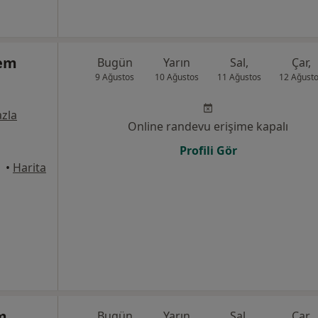
dem
Bugün
Yarın
Sal,
Çar,
9 Ağustos
10 Ağustos
11 Ağustos
12 Ağust
zla
Online randevu erişime kapalı
Profili Gör
•
Harita
m
Bugün
Yarın
Sal,
Çar,