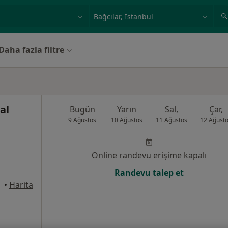
ilgi alanı ve hastalık, isim
örnek: İstanbul
Daha fazla filtre
al
Bugün
Yarın
Sal,
Çar,
9 Ağustos
10 Ağustos
11 Ağustos
12 Ağust
Online randevu erişime kapalı
Randevu talep et
anbul
•
Harita