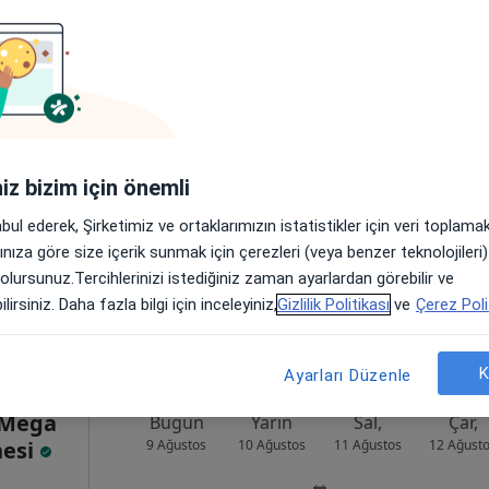
Bugün
Yarın
Sal,
Çar,
9 Ağustos
10 Ağustos
11 Ağustos
12 Ağust
Online randevu erişime kapalı
iniz bizim için önemli
Randevu talep et
abul ederek, Şirketimiz ve ortaklarımızın istatistikler için veri toplam
anbul
•
Harita
arınıza göre size içerik sunmak için çerezleri (veya benzer teknolojiler
 olursunuz.Tercihlerinizi istediğiniz zaman ayarlardan görebilir ve
lirsiniz. Daha fazla bilgi için inceleyiniz,
Gizlilik Politikası
ve
Çerez Poli
K
Ayarları Düzenle
 Mega
Bugün
Yarın
Sal,
Çar,
nesi
9 Ağustos
10 Ağustos
11 Ağustos
12 Ağust