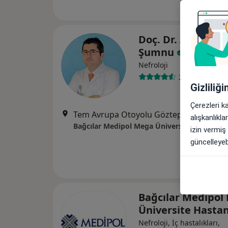
Doç. Dr. Abdullah
Şumnu
Nefroloji
2 görüş
Gizliliğ
Çerezleri k
Tem Avrupa Otoyolu Göztepe Çıkışı No: 1Bağcılar, İst
alışkanlıkl
Bağcılar Medipol Mega Üniversite Hastanesi
izin vermiş
güncelleyebi
Bağcılar Medipol
Üniversite Hasta
Nefroloji, İç hastalıkları,