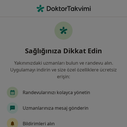
An
Ortopedi Ve Travmatoloji • Bahçelievler, İstanbul
Filters
Sigorta:
Ace European Sigort
Bahçelievler bölgesinde Ace European
Sağlığınıza Dikkat Edin
Sigorta kabul eden Ortopedi Ve
Travmatoloji Uzmanları
Yakınınızdaki uzmanları bulun ve randevu alın.
Uygulamayı indirin ve size özel özelliklere ücretsiz
erişin:
Randevularınızı kolayca yönetin
Uzmanlarınıza mesaj gönderin
Atlas Üniversitesi Hastanesi
Bildirimleri alın
·
Daha
Ortopedi ve travmatoloji, İç hastalıkları, Kardiyoloji