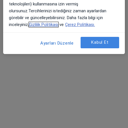
teknolojileri) kullanmasına izin vermiş
olursunuz.Tercihlerinizi istediğiniz zaman ayarlardan
görebilir ve güncelleyebilirsiniz. Daha fazla bilgi için
inceleyiniz,
Gizlilik Politikası
ve
Çerez Politikası.
Kabul Et
Ayarları Düzenle
Doç. Dr. Selahattin Özyürek
Ortopedi ve travmatoloji
13 görüş
Teşvikiye Mah. Hakkı Yeten Cad. Aşçıoğlu Plaza No:17 Kat:7 Daire:15 Istanbul, İstanbul
•
Harita
Doç. Dr. Selahattin Özyürek Muayenehane
Bu uzman ilgili adres için online danışmanlık/takvim sunmuyor.
Randevu talep et