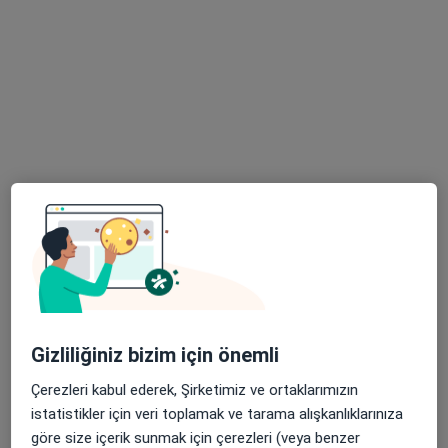
Op. Dr. Ulvi Hakan Tuygun
Ortopedi ve travmatoloji
13 görüş
Alemdağ Yanyolu Cad. No:36, Üsküdar
•
Harita
Özel Çamlıca Erdem Hastanesi
Bu uzman ilgili adres için online danışmanlık/takvim sunmuyor.
Gizliliğiniz bizim için önemli
Çerezleri kabul ederek, Şirketimiz ve ortaklarımızın
Randevu talep et
istatistikler için veri toplamak ve tarama alışkanlıklarınıza
göre size içerik sunmak için çerezleri (veya benzer