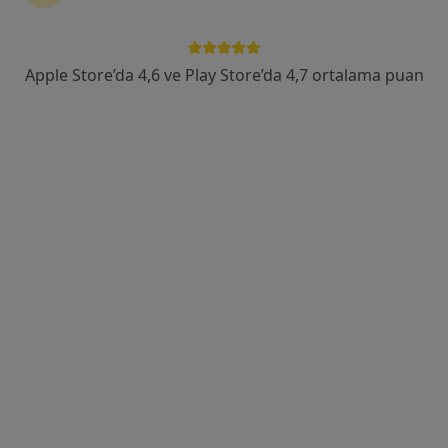
fazla
153 görüş
Barbaros Mah, H. Ahmet Yesevi Cad, No: 149 Güneşli - Bağcılar / İstanbul, Bağcılar
•
Harita
Apple Store’da 4,6 ve Play Store’da 4,7 ortalama puan
Atlas Üniversitesi Hastanesi
Op. Dr. Hasan Ceylan
Uzm. Dr. Yusuf
Op. Dr. Osman
Ortopedi ve
Pirinççi
Görkem Muratoğlu
travmatoloji
Ortopedi ve
Ortopedi ve
travmatoloji
travmatoloji
4 uzmanın hepsini gör
Bu kurumda online uygunluğu bulunan bir doktor veya uzman bulunamadı
Profili Gör
Uygun olan doktor/uzmanlar