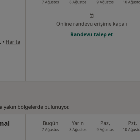
7 Ağustos
8 Ağustos
9 Ağustos
10 Ağust
Online randevu erişime kapalı
Randevu talep et
si No:5, Gebze
•
Harita
 yakın bölgelerde bulunuyor.
mal
Bugün
Yarın
Paz,
Pzt,
7 Ağustos
8 Ağustos
9 Ağustos
10 Ağust