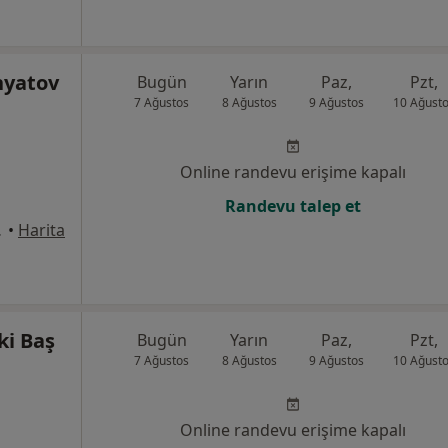
nyatov
Bugün
Yarın
Paz,
Pzt,
7 Ağustos
8 Ağustos
9 Ağustos
10 Ağust
Online randevu erişime kapalı
Randevu talep et
31, Pendik
•
Harita
ki Baş
Bugün
Yarın
Paz,
Pzt,
7 Ağustos
8 Ağustos
9 Ağustos
10 Ağust
Online randevu erişime kapalı