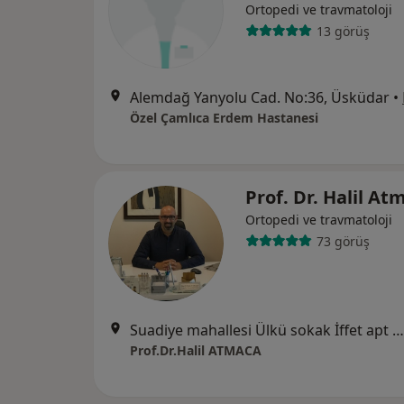
Ortopedi ve travmatoloji
13 görüş
Alemdağ Yanyolu Cad. No:36, Üsküdar
•
Özel Çamlıca Erdem Hastanesi
Prof. Dr. Halil A
Ortopedi ve travmatoloji
73 görüş
Suadiye mahallesi Ülkü sokak İffet apt no 7 kat 8 daire 8, İstanbul
Prof.Dr.Halil ATMACA