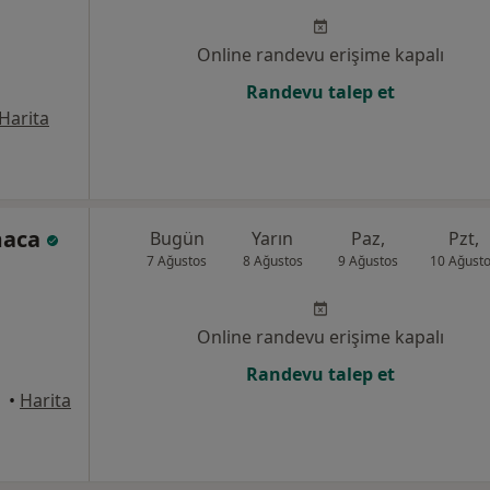
Online randevu erişime kapalı
Randevu talep et
Harita
tmaca
Bugün
Yarın
Paz,
Pzt,
7 Ağustos
8 Ağustos
9 Ağustos
10 Ağust
Online randevu erişime kapalı
Randevu talep et
•
Harita