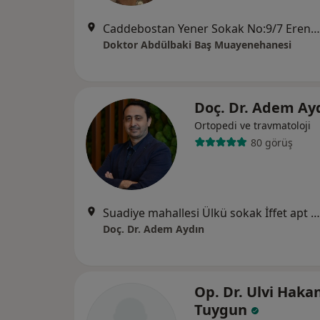
Caddebostan Yener Sokak No:9/7 Erenköy Kadıköy, İstanbul
Doktor Abdülbaki Baş Muayenehanesi
Doç. Dr. Adem Ay
Ortopedi ve travmatoloji
80 görüş
Suadiye mahallesi Ülkü sokak İffet apt no 7 kat 8 daire, İstanbul
Doç. Dr. Adem Aydın
Op. Dr. Ulvi Haka
Tuygun