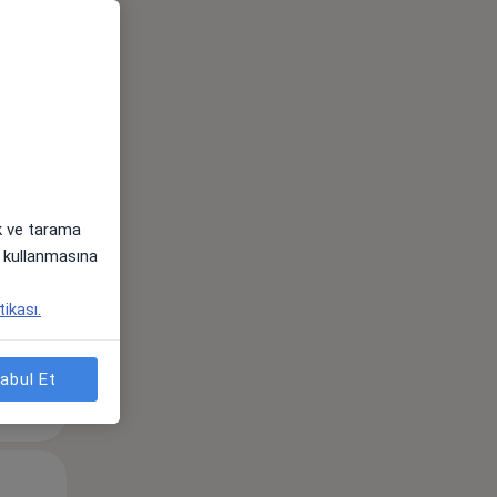
Sal,
Çar,
Per,
os
11 Ağustos
12 Ağustos
13 Ağustos
ak ve tarama
i) kullanmasına
tikası.
abul Et
Sal,
Çar,
Per,