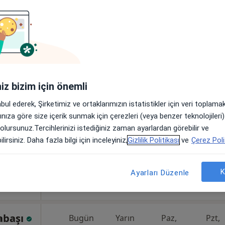
ydın
Bugün
Yarın
Paz,
Pzt,
7 Ağustos
8 Ağustos
9 Ağustos
10 Ağust
Online randevu erişime kapalı
iniz bizim için önemli
Randevu talep et
abul ederek, Şirketimiz ve ortaklarımızın istatistikler için veri toplam
arınıza göre size içerik sunmak için çerezleri (veya benzer teknolojiler
 olursunuz.Tercihlerinizi istediğiniz zaman ayarlardan görebilir ve
lirsiniz. Daha fazla bilgi için inceleyiniz,
Gizlilik Politikası
ve
Çerez Poli
, Kocaeli
•
Harita
K
Ayarları Düzenle
yabaşı
Bugün
Yarın
Paz,
Pzt,