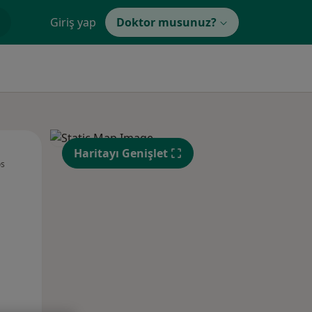
Giriş yap
Doktor musunuz?
Sal,
Çar,
Per,
Haritayı Genişlet
os
11 Ağustos
12 Ağustos
13 Ağustos