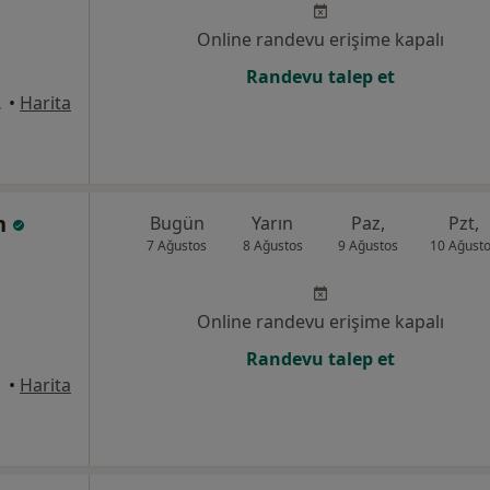
Online randevu erişime kapalı
Randevu talep et
stanbul
•
Harita
in
Bugün
Yarın
Paz,
Pzt,
7 Ağustos
8 Ağustos
9 Ağustos
10 Ağust
Online randevu erişime kapalı
Randevu talep et
üdar
•
Harita