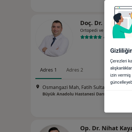
Doç. Dr. Murat A
Ortopedi ve travmatoloji
45 görüş
Gizliliğ
Çerezleri k
alışkanlıkl
Adres 1
Adres 2
izin vermiş
güncelleyebi
Osmangazi Mah, Fatih Sultan Mehmet Cd. No:117/1
Büyük Anadolu Hastanesi Darıca
Op. Dr. Nihat Ka