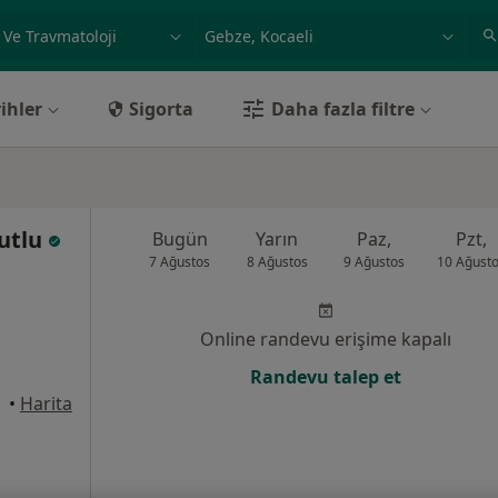
ilgi alanı ve hastalık, isim
örnek: İstanbul
ihler
Sigorta
Daha fazla filtre
Mutlu
Bugün
Yarın
Paz,
Pzt,
7 Ağustos
8 Ağustos
9 Ağustos
10 Ağust
Online randevu erişime kapalı
Randevu talep et
•
Harita