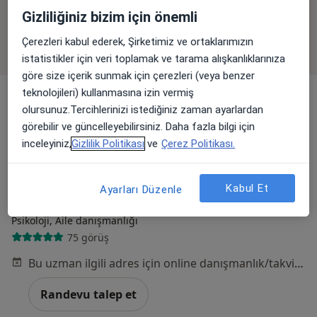
Gizliliğiniz bizim için önemli
Bölgenizdeki uzmanlar yüz yüze ziyaretler için
müsait değil. Bunun yerine online danışmanlığını
Çerezleri kabul ederek, Şirketimiz ve ortaklarımızın
deneyin
istatistikler için veri toplamak ve tarama alışkanlıklarınıza
göre size içerik sunmak için çerezleri (veya benzer
teknolojileri) kullanmasına izin vermiş
olursunuz.Tercihlerinizi istediğiniz zaman ayarlardan
görebilir ve güncelleyebilirsiniz. Daha fazla bilgi için
inceleyiniz,
Gizlilik Politikası
ve
Çerez Politikası.
Kabul Et
Ayarları Düzenle
Kl. Psk. Mustafa Mert Mutlu
Psikoloji, Aile danışmanlığı
75 görüş
Bu uzman ilgili adres için online danışmanlık/takvim sunmuyor.
Randevu talep et