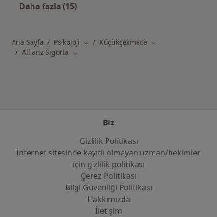
Daha fazla (15)
Kategoride daha fazlası: Yakın zamanda ara
Ana Sayfa
Psikoloji
Küçükçekmece
Şehir değiştir
Şehir değiştir
Allianz Sigorta
Şehir değiştir
Biz
Gizlilik Politikası
İnternet sitesinde kayıtlı olmayan uzman/hekimler
i̇çin gizlilik politikası
Çerez Politikası
Bilgi Güvenliği Politikası
Hakkımızda
İletişim