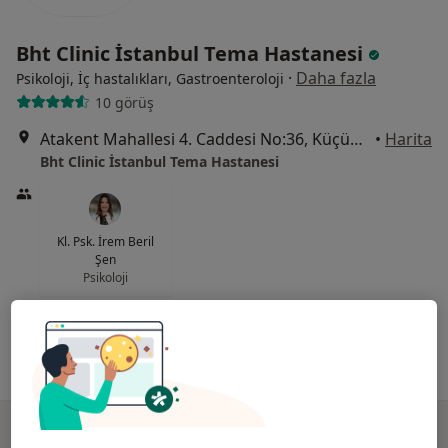
Bht Clinic İstanbul Tema Hastanesi
·
Daha fazla
Psikoloji, İç hastalıkları, Gastroenteroloji
10 görüş
Atakent Mahallesi 4. Caddesi No:36, Küçükçekmece
•
Harita
Bht Clinic İstanbul Tema Hastanesi
Kl. Psk. İrem Beril
Şen
Psikoloji
Bu kurumda online uygunluğu bulunan bir doktor veya uzman bulunamadı
Profili Gör
Online danışmanlık mevcut