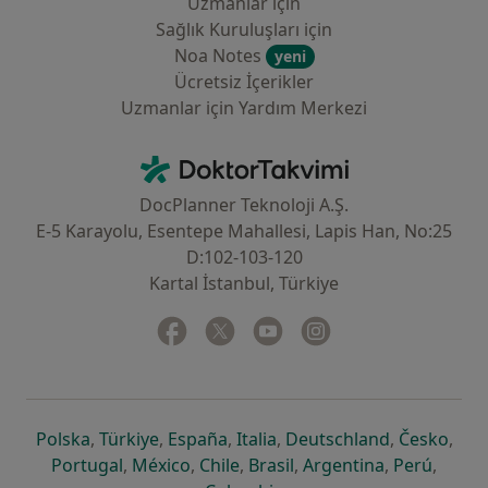
Uzmanlar için
Sağlık Kuruluşları için
Noa Notes
yeni
Ücretsiz İçerikler
Uzmanlar için Yardım Merkezi
İletişim
DoktorTakvimi - Ana Sayfa
DocPlanner Teknoloji A.Ş.
E-5 Karayolu, Esentepe Mahallesi, Lapis Han, No:25
D:102-103-120
Kartal İstanbul, Türkiye
Facebook
yeni bir sekmede açılır
Twitter
yeni bir sekmede açılır
Youtube
yeni bir sekmede açılır
Instagram
yeni bir sekmede aç
yeni bir sekmede açılır
yeni bir sekmede açılır
yeni bir sekmede açılır
yeni bir sekmede açılır
yeni bir sek
yeni 
Polska
,
Türkiye
,
España
,
Italia
,
Deutschland
,
Česko
,
yeni bir sekmede açılır
yeni bir sekmede açılır
yeni bir sekmede açılır
yeni bir sekmede açılır
yeni bir sekm
yeni bi
Portugal
,
México
,
Chile
,
Brasil
,
Argentina
,
Perú
,