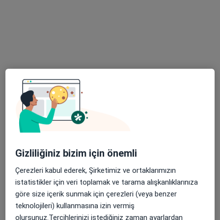
Bu uzman ilgili adres için online danışmanlık/takvim sunmuyor.
Randevu talep et
Medipol Üniversitesi Sefaköy Hastanesi
·
Daha fazla
Çocuk cerrahisi, İç hastalıkları, Gastroenteroloji
Gizliliğiniz bizim için önemli
210 görüş
Çerezleri kabul ederek, Şirketimiz ve ortaklarımızın
Tevfik Bey Mahallesi Maslak Çeşme Caddesi No:30, Küçükçekmece
•
Harita
istatistikler için veri toplamak ve tarama alışkanlıklarınıza
Medipol Üniversitesi Sefaköy Hastanesi
göre size içerik sunmak için çerezleri (veya benzer
teknolojileri) kullanmasına izin vermiş
olursunuz.Tercihlerinizi istediğiniz zaman ayarlardan