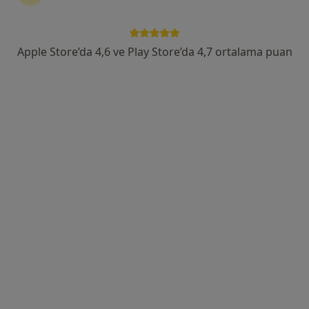
Gültepe, Halkalı Cd No: 99,, İstanbul
•
Harita
Biruni Üniversite Hastanesi
Apple Store’da 4,6 ve Play Store’da 4,7 ortalama puan
Bu uzman ilgili adres için online danışmanlık/takvim sunmuyor.
Randevu talep et
Prof. Dr. Burak Tander
Çocuk cerrahisi
15 görüş
Halkalı Merkez Mah. Turgut Özal Bulvarı No: 16, Küçükçekmece
•
Harita