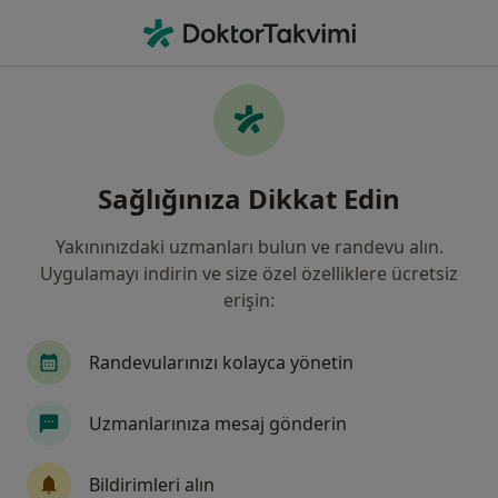
An
Çocuk Cerrahisi • Küçükçekmece, İstanbul
Filters
Sigorta:
Allianz Sigorta
Küçükçekmece bölgesinde Allianz Sigorta
Sağlığınıza Dikkat Edin
kabul eden Çocuk Cerrahları
Yakınınızdaki uzmanları bulun ve randevu alın.
Uygulamayı indirin ve size özel özelliklere ücretsiz
erişin:
Randevularınızı kolayca yönetin
Uzmanlarınıza mesaj gönderin
Op. Dr. Kamil Değer Devecioğlu
Çocuk cerrahisi
Bildirimleri alın
52 görüş