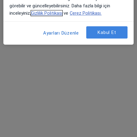
Dr. Öğr. Üyesi Çağlar
görebilir ve güncelleyebilirsiniz. Daha fazla bilgi için
Münevveroğlu
inceleyiniz,
Gizlilik Politikası
ve
Çerez Politikası.
Çocuk cerrahisi
Bu kurumda online uygunluğu bulunan bir doktor veya uzman bulunamadı
Kabul Et
Ayarları Düzenle
Profili Gör
Bht Clinic İstanbul Tema Hastanesi
·
Daha fazla
Çocuk cerrahisi, İç hastalıkları, Gastroenteroloji
10 görüş