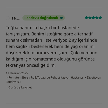
se....
Randevu doğrulandı
S
Tuğba hanım la başka bir hastanede
tanışmıştım. Benim isteğime göre alternatif
sunarak sıkmadan liste veriyor. 2 ay içerisinde
hem sağlıklı beslenerek hem de yağ oranımı
düşürerek kilolarımı vermiştim . Çok memnun
kaldığım için romatemde olduğunu görünce
tekrar yaz öncesi geldim.
11 Haziran 2025
•
Romatem Bursa Fizik Tedavi ve Rehabilitasyon Hastanesi
•
Diyetisyen
Randevusu
kullanıcının görüşüne göre se....
•
Görüşü şikayet et