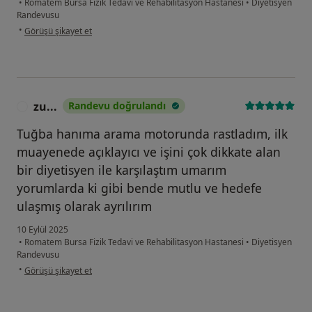
•
Romatem Bursa Fizik Tedavi ve Rehabilitasyon Hastanesi
•
Diyetisyen
Randevusu
kullanıcının görüşüne göre öz...k
•
Görüşü şikayet et
zu...
Randevu doğrulandı
Z
Tuğba hanıma arama motorunda rastladım, ilk
muayenede açıklayıcı ve işini çok dikkate alan
bir diyetisyen ile karşılaştım umarım
yorumlarda ki gibi bende mutlu ve hedefe
ulaşmış olarak ayrılırım
10 Eylül 2025
•
Romatem Bursa Fizik Tedavi ve Rehabilitasyon Hastanesi
•
Diyetisyen
Randevusu
kullanıcının görüşüne göre zu...
•
Görüşü şikayet et