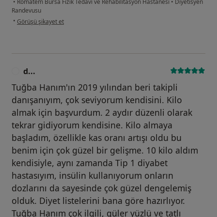
•
Romatem Bursa Fizik Tedavi ve Rehabilitasyon Hastanesi
•
Diyetisyen
Randevusu
kullanıcının görüşüne göre p....a
•
Görüşü şikayet et
d...
D
Tuğba Hanım'ın 2019 yılından beri takipli
danışanıyım, çok seviyorum kendisini. Kilo
almak için başvurdum. 2 aydır düzenli olarak
tekrar gidiyorum kendisine. Kilo almaya
başladım, özellikle kas oranı artışı oldu bu
benim için çok güzel bir gelişme. 10 kilo aldım
kendisiyle, aynı zamanda Tip 1 diyabet
hastasıyım, insülin kullanıyorum onların
dozlarını da sayesinde çok güzel dengelemiş
olduk. Diyet listelerini bana göre hazırlıyor.
Tuğba Hanım çok ilgili, güler yüzlü ve tatlı