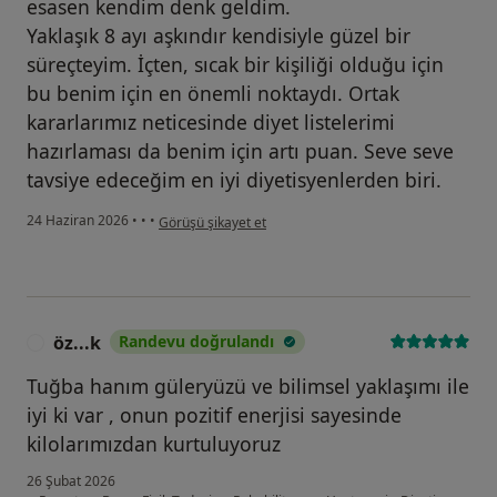
esasen kendim denk geldim.
Yaklaşık 8 ayı aşkındır kendisiyle güzel bir
süreçteyim. İçten, sıcak bir kişiliği olduğu için
bu benim için en önemli noktaydı. Ortak
kararlarımız neticesinde diyet listelerimi
hazırlaması da benim için artı puan. Seve seve
tavsiye edeceğim en iyi diyetisyenlerden biri.
kullanıcının görüşüne göre b...
24 Haziran 2026
•
•
•
Görüşü şikayet et
öz...k
Randevu doğrulandı
Ö
Tuğba hanım güleryüzü ve bilimsel yaklaşımı ile
iyi ki var , onun pozitif enerjisi sayesinde
kilolarımızdan kurtuluyoruz
26 Şubat 2026