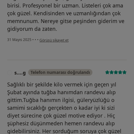
birisi. Profesyonel bir uzman. Listeleri çok ama
çok güzel. Kendisinden ve uzmanlığından çok
memnunum. Nereye gitse peşinden giderim ve
gidiyorum da zaten.
kullanıcının görüşüne göre d...
31 Mayıs 2025
•
•
•
Görüşü şikayet et
s....g
Telefon numarası doğrulandı
S
Sağlıklı bir şekilde kilo vermek için geçen yıl
Şubat ayında tuğba hanımdan randevu alıp
gittim.Tuğba hanımın ilgisi, güleryüzlüğü o
samimi sıcaklığı gerçekten o kadar iyi ki sizi
diyet sürecine çok güzel motive ediyor . Hiç
şüphesiz düşünmeden hemen randevu alıp
gidebilirsiniz. Her sorduğum soruya çok güzel