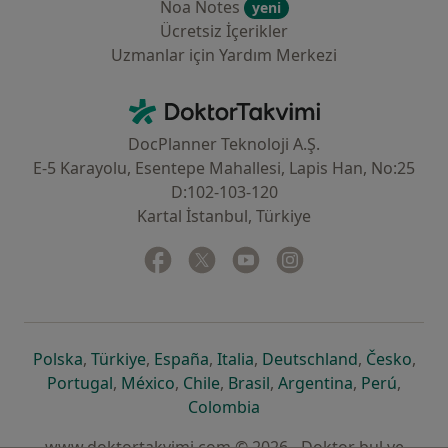
Noa Notes
yeni
Ücretsiz İçerikler
Uzmanlar için Yardım Merkezi
İletişim
DoktorTakvimi - Ana Sayfa
DocPlanner Teknoloji A.Ş.
E-5 Karayolu, Esentepe Mahallesi, Lapis Han, No:25
D:102-103-120
Kartal İstanbul, Türkiye
Facebook
yeni bir sekmede açılır
Twitter
yeni bir sekmede açılır
Youtube
yeni bir sekmede açılır
Instagram
yeni bir sekmede aç
yeni bir sekmede açılır
yeni bir sekmede açılır
yeni bir sekmede açılır
yeni bir sekmede açılır
yeni bir sek
yeni 
Polska
,
Türkiye
,
España
,
Italia
,
Deutschland
,
Česko
,
yeni bir sekmede açılır
yeni bir sekmede açılır
yeni bir sekmede açılır
yeni bir sekmede açılır
yeni bir sekm
yeni bi
Portugal
,
México
,
Chile
,
Brasil
,
Argentina
,
Perú
,
yeni bir sekmede açılır
Colombia
www.doktortakvimi.com © 2026 - Doktor bul ve