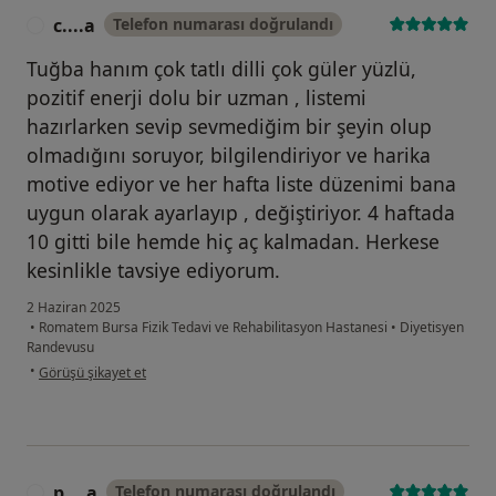
c....a
Telefon numarası doğrulandı
C
Tuğba hanım çok tatlı dilli çok güler yüzlü,
pozitif enerji dolu bir uzman , listemi
hazırlarken sevip sevmediğim bir şeyin olup
olmadığını soruyor, bilgilendiriyor ve harika
motive ediyor ve her hafta liste düzenimi bana
uygun olarak ayarlayıp , değiştiriyor. 4 haftada
10 gitti bile hemde hiç aç kalmadan. Herkese
kesinlikle tavsiye ediyorum.
2 Haziran 2025
•
Romatem Bursa Fizik Tedavi ve Rehabilitasyon Hastanesi
•
Diyetisyen
Randevusu
kullanıcının görüşüne göre c....a
•
Görüşü şikayet et
p....a
Telefon numarası doğrulandı
P