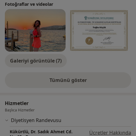
Science (Diğer Kurumların Hakemli Dergileri)
Fotoğraflar ve videolar
dergisinde İngilizce yayınlanmış MAKALE ' si
bulunmaktadır ( OCAK -2017 )
Galeriyi görüntüle (7)
Tümünü göster
deneyim hakkında
Hizmetler
Başlıca Hizmetler
Diyetisyen Randevusu
Kükürtlü, Dr. Sadık Ahmet Cd.
Ücretler Hakkında