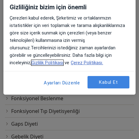
Gizliliğiniz bizim için önemli
Bölgesel Zayıflama
Çerezleri kabul ederek, Şirketimiz ve ortaklarımızın
Detoks
istatistikler için veri toplamak ve tarama alışkanlıklarınıza
göre size içerik sunmak için çerezleri (veya benzer
Detoks Diyeti
teknolojileri) kullanmasına izin vermiş
Diyabet Diyeti
olursunuz.Tercihlerinizi istediğiniz zaman ayarlardan
görebilir ve güncelleyebilirsiniz. Daha fazla bilgi için
Emziren Anne Diyeti
inceleyiniz,
Gizlilik Politikası
ve
Çerez Politikası.
Enteral Beslenme
Kabul Et
Ayarları Düzenle
Fodmap Diyeti
Fonksiyonel Beslenme
Fonksiyonel Tıp Diyetisyenliği
Gaps Diyeti
Gebelik Diyeti