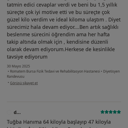
tatmin edici cevaplar verdi ve beni bu 1,5 yıllık
süreçte çok iyi motive etti ve bu süreçte çok
güzel kilo verdim ve ideal kiloma ulaştım . Diyet
sürecimiz hala devam ediyor….Ben artık sağlıklı
beslenme sürecini öğrendim ama her hafta
takip altında olmak için , kendisine düzenli
olarak devam ediyorum.Herkese de kesinlikle
tavsiye ediyorum
30 Mayıs 2025
•
Romatem Bursa Fizik Tedavi ve Rehabilitasyon Hastanesi
•
Diyetisyen
Randevusu
kullanıcının görüşüne göre s....g
•
Görüşü şikayet et
d...
D
Tuğba Hanıma 64 kiloyla başlayıp 47 kiloyla