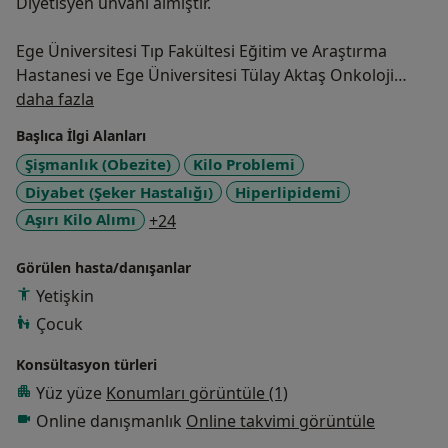
Diyetisyen ünvanı almıştır.
Ege Üniversitesi Tıp Fakültesi Eğitim ve Araştırma
Hastanesi ve Ege Üniversitesi Tülay Aktaş Onkoloji
Hakkımda
Hastanesi ; Onkoloji , Endokrinoloji, Kardiyoloji,
daha fazla
Nöroloji, Nefroloji, Gastroenteroloji, Genel Poliklinik,
Başlıca İlgi Alanları
Cerrahi yoğun bakım üniteleri, Merkez Mutfak
Şişmanlık (Obezite)
Kilo Problemi
Kurumu, Genel Pediatri Bölümü, Çocuk Cerrahisi
Diyabet (Şeker Hastalığı)
Hiperlipidemi
Bölümü ve Çocuk Onkoloji bölümlerinde ve İzmir
Narlıdere Toplum Sağlığı Merkezi'nde stajyer
a11y_sr_more_diseases
Aşırı Kilo Alımı
+24
diyetisyen olarak görev yapmıştır.
Görülen hasta/danışanlar
Abbott firmasında Nutrition depertmanında Bursa
Yetişkin
bölgesi'nde çeşitli hastanelerde klinik ve poliklinik
Çocuk
diyetisyeni olarak 2 yıl, Medicana Bursa Hastanesi'nde
5 yıl boyunca görev yapmıştır.
Konsültasyon türleri
Yüz yüze
Konumları görüntüle (1)
''Medyanın Kadınların Beslenme Alışkanlıkları, Besin
Online danışmanlık
Online takvimi görüntüle
Seçimi ve Tüketimi Üzerindeki Etkileri'' isimli -Life