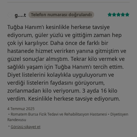
g....t
Telefon numarası doğrulandı
G
Tuğba Hanım'ı kesinlikle herkese tavsiye
ediyorum, güler yüzlü ve gittiğim zaman hep
çok iyi karşılıyor. Daha önce de farklı bir
hastanede hizmet verirken yanına gitmiştim ve
güzel sonuçlar almıştım. Tekrar kilo vermek ve
sağlıklı yaşam için Tuğba Hanım'ı tercih ettim.
Diyet listelerini kolaylıkla uyguluyorum ve
verdiği listelerin faydasını görüyorum,
zorlanmadan kilo veriyorum. 3 ayda 16 kilo
verdim. Kesinlikle herkese tavsiye ediyorum.
4 Temmuz 2025
•
Romatem Bursa Fizik Tedavi ve Rehabilitasyon Hastanesi
•
Diyetisyen
Randevusu
kullanıcının görüşüne göre g....t
•
Görüşü şikayet et