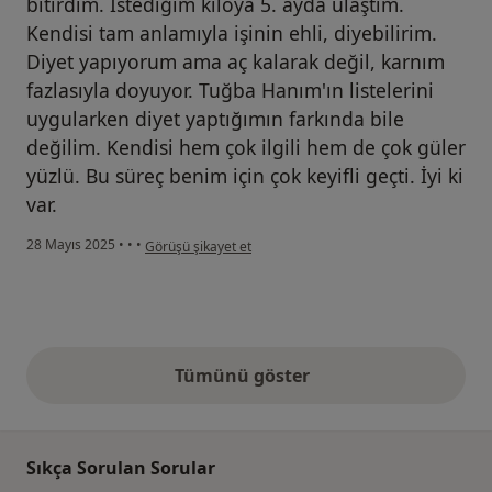
bitirdim. İstediğim kiloya 5. ayda ulaştım.
Kendisi tam anlamıyla işinin ehli, diyebilirim.
Diyet yapıyorum ama aç kalarak değil, karnım
fazlasıyla doyuyor. Tuğba Hanım'ın listelerini
uygularken diyet yaptığımın farkında bile
değilim. Kendisi hem çok ilgili hem de çok güler
yüzlü. Bu süreç benim için çok keyifli geçti. İyi ki
var.
kullanıcının görüşüne göre d...
28 Mayıs 2025
•
•
•
Görüşü şikayet et
Tümünü göster
yukarıdaki görüşler
Sıkça Sorulan Sorular