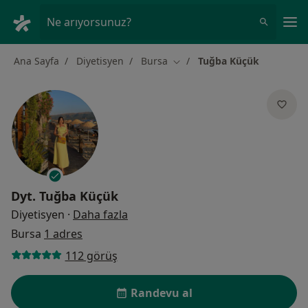
An
Ne arıyorsunuz?
Ana Sayfa
Diyetisyen
Bursa
Tuğba Küçük
Şehir değiştir
Dyt.
Tuğba Küçük
uzmanliklar hakkinda
Diyetisyen
·
Daha fazla
Bursa
1 adres
112 görüş
Randevu al