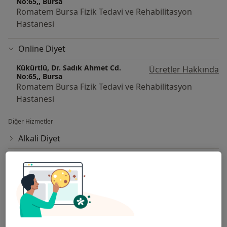
No:65,, Bursa
Romatem Bursa Fizik Tedavi ve Rehabilitasyon
Hastanesi
Online Diyet
Kükürtlü, Dr. Sadık Ahmet Cd.
Ücretler Hakkında
No:65,, Bursa
Romatem Bursa Fizik Tedavi ve Rehabilitasyon
Hastanesi
Diğer Hizmetler
Alkali Diyet
Anoreksiya ve Bulimia Hastalarında Beslenme
Aralıklı Oruç Diyeti
Bariatri Diyetisyenliği
Bebek Beslenmesi