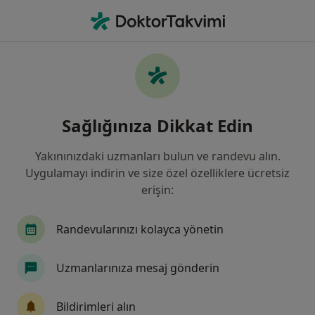
An
Diyetisyen • Türkiye, Bursa
Filters
Sigorta:
Ziraat Sigorta
Bursa bölgesinde Ziraat Sigorta kabul eden
Sağlığınıza Dikkat Edin
Diyetisyenler
Yakınınızdaki uzmanları bulun ve randevu alın.
Uygulamayı indirin ve size özel özelliklere ücretsiz
erişin:
Randevularınızı kolayca yönetin
Uzmanlarınıza mesaj gönderin
Dyt. Hande Güngör
Diyetisyen
Bildirimleri alın
1 görüş