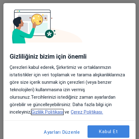
Nev Anadolu Hastanesi
Bu kurumda online uygunluğu bulunan bir doktor veya uzman bulunamadı
Profili Gör
Gizliliğiniz bizim için önemli
Çerezleri kabul ederek, Şirketimiz ve ortaklarımızın
istatistikler için veri toplamak ve tarama alışkanlıklarınıza
göre size içerik sunmak için çerezleri (veya benzer
teknolojileri) kullanmasına izin vermiş
Dyt. Fatma Gülşah Bozkurt
olursunuz.Tercihlerinizi istediğiniz zaman ayarlardan
görebilir ve güncelleyebilirsiniz. Daha fazla bilgi için
Diyetisyen
inceleyiniz,
Gizlilik Politikası
ve
Çerez Politikası.
Kükürtlü Mahallesi Mudanya Caddesi, No:65, Osmangazi, Bursa, Osmangazi
•
Harita
Bursa Romatem Fizik Tedavi Ve Rehabilitasyon Hastanesi
Kabul Et
Ayarları Düzenle
Bu uzman ilgili adres için online danışmanlık/takvim sunmuyor.