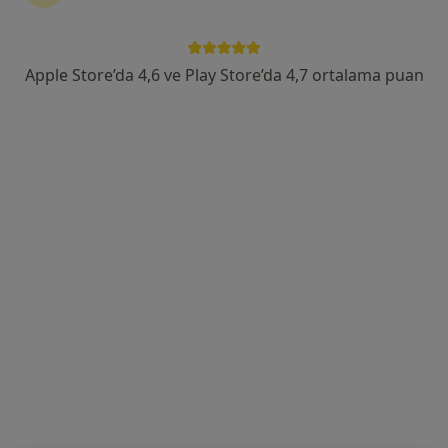
Odunluk Mahallesi, İzmir Yolu Cd No:41, Nilüfer
•
Harita
Medicana Bursa Hastanesi
Apple Store’da 4,6 ve Play Store’da 4,7 ortalama puan
Bu uzman ilgili adres için online danışmanlık/takvim sunmuyor.
Randevu talep et
Nev Anadolu Hastanesi
·
Daha fazla
Diyetisyen, İç hastalıkları, Kardiyoloji
178 görüş
Beşevler Mah. İzmir Yolu Cad. No:105, Nilüfer
•
Harita