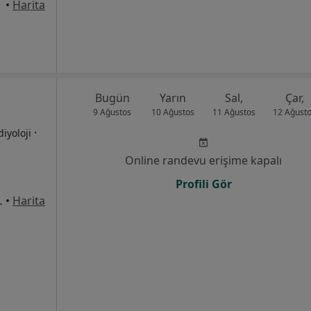
takum
•
Harita
Bugün
Yarın
Sal,
Çar,
9 Ağustos
10 Ağustos
11 Ağustos
12 Ağust
·
diyoloji
Online randevu erişime kapalı
Profili Gör
ak No: 27, Bafra
•
Harita