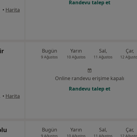
Randevu talep et
takum
•
Harita
ir
Bugün
Yarın
Sal,
Çar,
9 Ağustos
10 Ağustos
11 Ağustos
12 Ağust
Online randevu erişime kapalı
Randevu talep et
a, Bafra
•
Harita
olu
Bugün
Yarın
Sal,
Çar,
9 Ağustos
10 Ağustos
11 Ağustos
12 Ağust