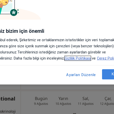
nar
Bugün
Yarın
Sal,
Çar,
9 Ağustos
10 Ağustos
11 Ağustos
12 Ağust
iniz bizim için önemli
abul ederek, Şirketimiz ve ortaklarımızın istatistikler için veri toplam
Online randevu erişime kapalı
arınıza göre size içerik sunmak için çerezleri (veya benzer teknolojiler
Randevu talep et
 olursunuz.Tercihlerinizi istediğiniz zaman ayarlardan görebilir ve
Canik
•
Harita
lirsiniz. Daha fazla bilgi için inceleyiniz,
Gizlilik Politikası
ve
Çerez Poli
K
Ayarları Düzenle
tional
Bugün
Yarın
Sal,
Çar,
9 Ağustos
10 Ağustos
11 Ağustos
12 Ağust
dokrinoloji