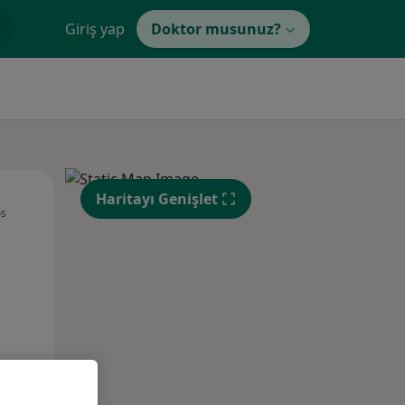
Giriş yap
Doktor musunuz?
Per,
Cum,
Cmt,
Haritayı Genişlet
os
13 Ağustos
14 Ağustos
15 Ağustos