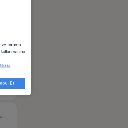
Per,
Cum,
Cmt,
os
13 Ağustos
14 Ağustos
15 Ağustos
ak ve tarama
i) kullanmasına
tikası.
abul Et
Per,
Cum,
Cmt,
os
13 Ağustos
14 Ağustos
15 Ağustos