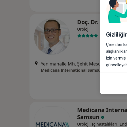
Doç. Dr. Önder Çı
Üroloji
Gizliliğ
10 görüş
Çerezleri k
alışkanlıkl
izin vermiş
Yenimahalle Mh, Şehit Mesut Birinci Cad. No:85, 
güncelleyebi
Medicana International Samsun
Medicana Interna
Samsun
Üroloji, İç hastalıkları, En