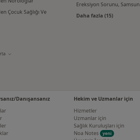
den Nörologlar
Ereksiyon Sorunu, Samsun
den Çocuk Sağlığı Ve
Daha fazla (15)
Kategoride daha f
Sigorta kabul eden diğer doktorlar
rta
Şehir değiştir
sanız/Danışansanız
Hekim ve Uzmanlar için
lar
Hizmetler
er
Uzmanlar için
ler
Sağlık Kuruluşları için
klar
Noa Notes
yeni