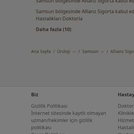
Samsun bölgesinde Allianz Sigorta kabul e
Samsun bölgesinde Allianz Sigorta kabul e
Hastalıkları Doktorla
Daha fazla (10)
Kategoride daha fazlası: Allianz 
Ana Sayfa
Üroloji
Samsun
Allianz Sigo
Şehir değiştir
Şehir değiştir
Biz
Hastay
Gizlilik Politikası
Doktor
İnternet sitesinde kayıtlı olmayan
Klinikl
uzman/hekimler i̇çin gizlilik
Hizmet
politikası
Hastali