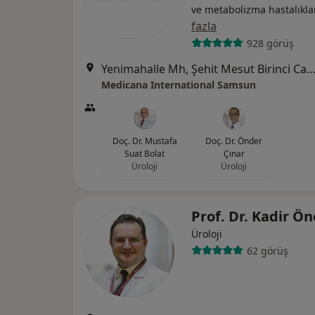
ve metabolizma hastalıkla
fazla
928 görüş
Yenimahalle Mh, Şehit Mesut Birinci Cad. No:85, 
Medicana International Samsun
Doç. Dr. Mustafa
Doç. Dr. Önder
Suat Bolat
Çınar
Üroloji
Üroloji
Prof. Dr. Kadir 
Üroloji
62 görüş