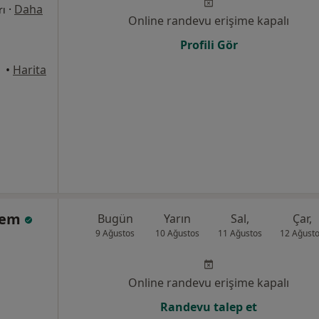
·
Daha
rı
Online randevu erişime kapalı
Profili Gör
Canik
•
Harita
Önem
Bugün
Yarın
Sal,
Çar,
9 Ağustos
10 Ağustos
11 Ağustos
12 Ağust
Online randevu erişime kapalı
Randevu talep et