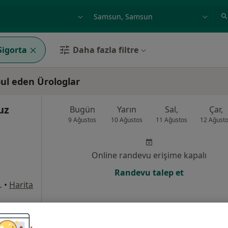
ilgi alanı ve hastalık, isim
örnek: İstanbul
Sigorta
Daha fazla filtre
ul eden Ürologlar
uz
Bugün
Yarın
Sal,
Çar,
9 Ağustos
10 Ağustos
11 Ağustos
12 Ağust
Online randevu erişime kapalı
Randevu talep et
ak No: 27, Bafra
•
Harita