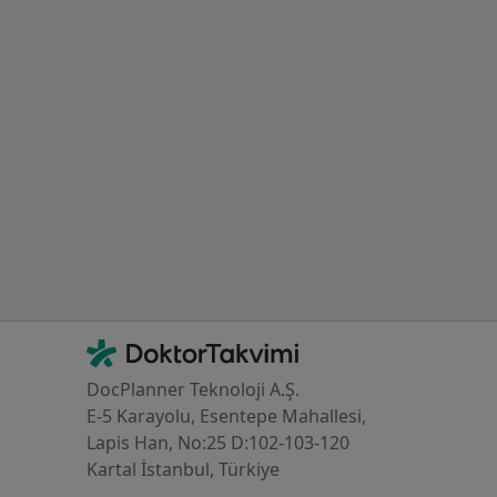
azlası: Yakın zamanda aranan bazı hastalıklar
İletişim
DoktorTakvimi - Ana Sayfa
DocPlanner Teknoloji A.Ş.
E-5 Karayolu, Esentepe Mahallesi,
Lapis Han, No:25 D:102-103-120
Kartal İstanbul, Türkiye