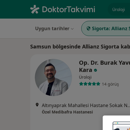
Uzmanlık, 
Uygun tarihler
Sigorta:
Allianz 
Samsun bölgesinde Allianz Sigorta kab
Op. Dr. Burak Yav
Kara
Üroloji
14 görüş
Altınyaprak Mahallesi Hastane Sok
Özel Medibafra Hastanesi