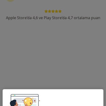
Kültür Mahallesi Atatürk Caddesi No:66, Akdeniz
•
Harita
Özel Mersin Sistem Cerrahi Tıp Merkezi
Apple Store’da 4,6 ve Play Store’da 4,7 ortalama puan
Bu uzman ilgili adres için online danışmanlık/takvim sunmuyor.
Randevu talep et
Op. Dr. Güçlü Gürlen
Üroloji
20 görüş
Güvenevler mah. 1928. sok. Ekinci global iş merkezi kat: 8 daire 13, Mersin
•
Harita