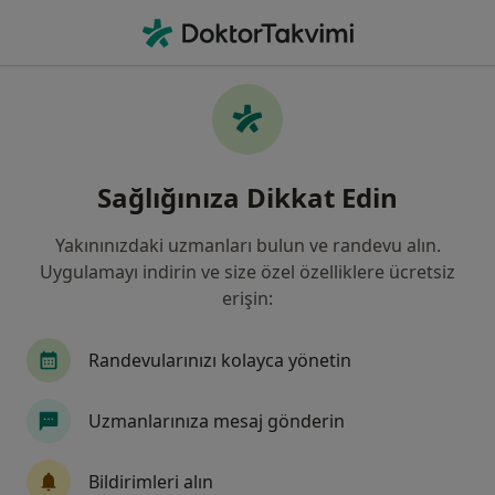
An
Üroloji • Mersin, Mersin
Filters
Sigorta:
Allianz Sigorta
Mersin bölgesinde Allianz Sigorta kabul
Sağlığınıza Dikkat Edin
eden Ürologlar
Yakınınızdaki uzmanları bulun ve randevu alın.
Uygulamayı indirin ve size özel özelliklere ücretsiz
erişin:
Randevularınızı kolayca yönetin
Uzmanlarınıza mesaj gönderin
Op. Dr. Sühan Bolay
Üroloji
Bildirimleri alın
1 görüş