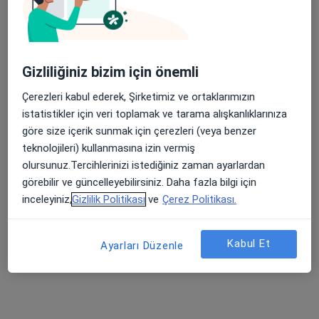
Mediterranean Urology Clinic
Bu uzman ilgili adres için online danışmanlık/takvim sunmuyor.
Randevu talep et
Gizliliğiniz bizim için önemli
Çerezleri kabul ederek, Şirketimiz ve ortaklarımızın
istatistikler için veri toplamak ve tarama alışkanlıklarınıza
göre size içerik sunmak için çerezleri (veya benzer
teknolojileri) kullanmasına izin vermiş
olursunuz.Tercihlerinizi istediğiniz zaman ayarlardan
görebilir ve güncelleyebilirsiniz. Daha fazla bilgi için
inceleyiniz,
Gizlilik Politikası
ve
Çerez Politikası.
Op. Dr. Mehmet Bayram
Üroloji
Kabul Et
Ayarları Düzenle
13 görüş
Yeni Mahallesi Gazi Mustafa Kemal Bulvarı No:669, Mezitli
•
Harita
Özel M City Hospital