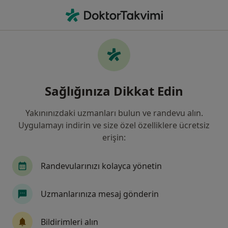
An
Acil Tıp • Üsküdar, İstanbul
Filters
Sigorta:
Axa Sigorta
Üsküdar bölgesinde Axa Sigorta kabul eden
Sağlığınıza Dikkat Edin
Acil Tıp Doktorları
Yakınınızdaki uzmanları bulun ve randevu alın.
Uygulamayı indirin ve size özel özelliklere ücretsiz
erişin:
Randevularınızı kolayca yönetin
Uzmanlarınıza mesaj gönderin
Medipol Üniversitesi Çamlıca Hastanesi
Acil tıp, İç hastalıkları, Endokrinoloji ve metabolizma
Bildirimleri alın
·
Daha fazla
hastalıkları