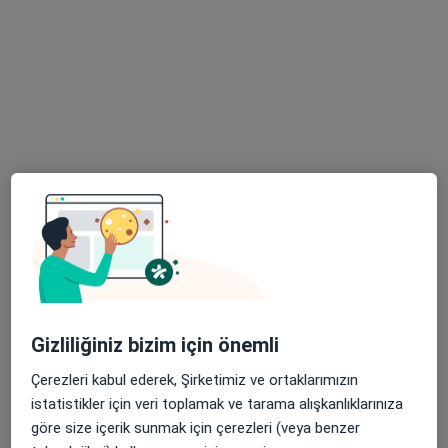
51 görüş
Acıbadem Mahallesi Şht. Emin Çölen Sokağı No:4, Kadıköy
•
Harita
Medipol Acıbadem Bölge Hastanesi
Bu kurumda online uygunluğu bulunan bir doktor veya uzman bulunamadı
Profili Gör
Gizliliğiniz bizim için önemli
Özel Çamlıca Erdem Hastanesi
Çerezleri kabul ederek, Şirketimiz ve ortaklarımızın
Acil tıp, İç hastalıkları, Endokrinoloji ve metabolizma
istatistikler için veri toplamak ve tarama alışkanlıklarınıza
·
Daha fazla
hastalıkları
göre size içerik sunmak için çerezleri (veya benzer
97 görüş