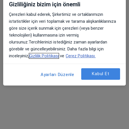
Gizliliğiniz bizim için önemli
Doç. Dr. Ülküm Zafer Dökümcü
Çerezleri kabul ederek, Şirketimiz ve ortaklarımızın
Çocuk cerrahisi
istatistikler için veri toplamak ve tarama alışkanlıklarınıza
35 görüş
göre size içerik sunmak için çerezleri (veya benzer
Mansuroğlu Mahallesi 1593/1 Sokak No:6 Lider Centrio C Blok Daire 13C Blok, İzmir
•
Harita
teknolojileri) kullanmasına izin vermiş
Ülküm Zafer Dökümcü Muayenehane
olursunuz.Tercihlerinizi istediğiniz zaman ayarlardan
görebilir ve güncelleyebilirsiniz. Daha fazla bilgi için
Bu uzman ilgili adres için online danışmanlık/takvim sunmuyor.
inceleyiniz,
Gizlilik Politikası
ve
Çerez Politikası.
Randevu talep et
Kabul Et
Ayarları Düzenle
Dokuz Eylül Üniversitesi Hastanesi