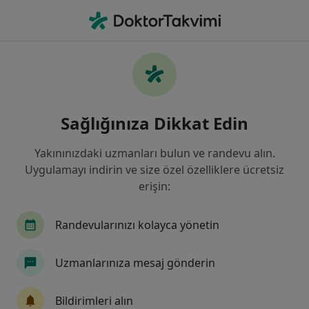
An
Çocuk Cerrahisi • İzmir, İzmir
Filters
Sigorta:
Diğer (İade)
İzmir bölgesinde Diğer (İade) kabul eden
Sağlığınıza Dikkat Edin
Çocuk Cerrahları
Yakınınızdaki uzmanları bulun ve randevu alın.
Uygulamayı indirin ve size özel özelliklere ücretsiz
erişin:
Randevularınızı kolayca yönetin
Uzmanlarınıza mesaj gönderin
Medical Point İzmir Hastanesi
Çocuk cerrahisi, İç hastalıkları, Endokrinoloji ve metabolizma
Bildirimleri alın
·
Daha fazla
hastalıkları