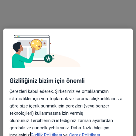
Uzm. Dr. Atay Özkal
Bu uzman ilgili adres için online danışmanlık/takvim sunmuyor.
Randevu talep et
Gizliliğiniz bizim için önemli
Çerezleri kabul ederek, Şirketimiz ve ortaklarımızın
Doç. Dr. Sema Tanrıverdi
istatistikler için veri toplamak ve tarama alışkanlıklarınıza
Çocuk sağlığı ve hastalıkları, Neonatoloji
göre size içerik sunmak için çerezleri (veya benzer
1 görüş
teknolojileri) kullanmasına izin vermiş
olursunuz.Tercihlerinizi istediğiniz zaman ayarlardan
Uncubozköy Mahallesi Mimar Sinan Bulvarı No:189, Manisa
•
Harita
görebilir ve güncelleyebilirsiniz. Daha fazla bilgi için
Manisa Celal Bayar Üniversitesi Hafsa Sultan Hastanesi
inceleyiniz,
Gizlilik Politikası
ve
Çerez Politikası.