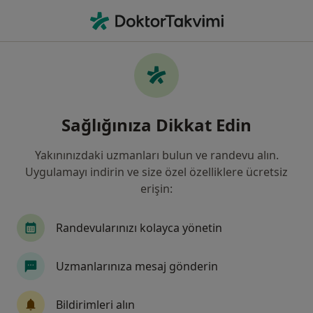
An
Çocuk Sağlığı Ve Hastalıkları • Manisa, Manisa, Türkiye
Filters
Sigorta:
Diğer (İade)
Manisa bölgesinde Diğer (İade) kabul eden
Sağlığınıza Dikkat Edin
Çocuk Sağlığı Ve Hastalıkları Doktorla
Yakınınızdaki uzmanları bulun ve randevu alın.
Uygulamayı indirin ve size özel özelliklere ücretsiz
erişin:
Randevularınızı kolayca yönetin
Uzmanlarınıza mesaj gönderin
Uzm. Dr. Süreyya Ergen Kıray
Çocuk sağlığı ve hastalıkları
Bildirimleri alın
9 görüş