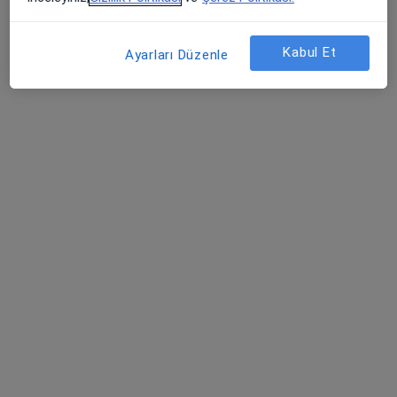
Bu uzman ilgili adres için online danışmanlık/takvim sunmuyor.
Randevu talep et
Kabul Et
Ayarları Düzenle
Online danışmanlık mevcut
Bölgenizdeki uzmanlar yüz yüze ziyaretler için
müsait değil. Bunun yerine online danışmanlığını
deneyin
Doç. Dr. Rüya Ateşli