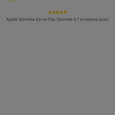
MİTATPAŞA MAH. BELEDİYE CAD. HÜSNÜBEY İŞMERKEZİ NO: 126 KAT :2 DAİRE: 4, Salihli
•
Harita
SÜREYYA ERGEN KIRAY ÇOCUK KLİNİĞİ
Apple Store’da 4,6 ve Play Store’da 4,7 ortalama puan
Bu uzman ilgili adres için online danışmanlık/takvim sunmuyor.
Randevu talep et
Uzm. Dr. Atay Özkal
Çocuk sağlığı ve hastalıkları
32 görüş
Yörük mahallesi, 383.sokak, Öz Erka Apartmanı,No:7, Manisa
•
Harita