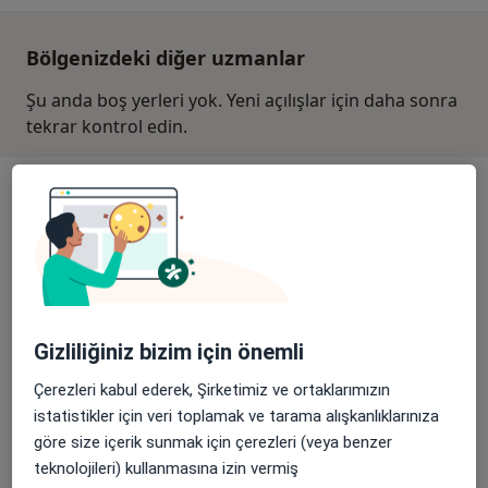
Bölgenizdeki diğer uzmanlar
Şu anda boş yerleri yok. Yeni açılışlar için daha sonra
tekrar kontrol edin.
Gizliliğiniz bizim için önemli
Medicana Kadıköy Hastanesi
·
Daha fazla
Diş hekimi, İç hastalıkları, Gastroenteroloji
Çerezleri kabul ederek, Şirketimiz ve ortaklarımızın
184 görüş
istatistikler için veri toplamak ve tarama alışkanlıklarınıza
göre size içerik sunmak için çerezleri (veya benzer
Zühtüpaşa Mahallesi Recep Peker Caddesi No:11, Kadıköy
•
Harita
teknolojileri) kullanmasına izin vermiş
Medicana Kadıköy Hastanesi