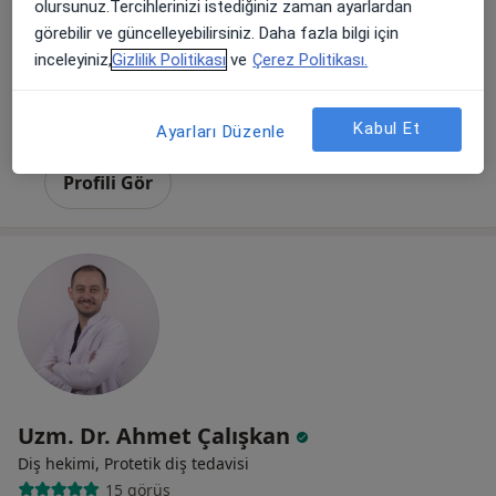
olursunuz.Tercihlerinizi istediğiniz zaman ayarlardan
görebilir ve güncelleyebilirsiniz. Daha fazla bilgi için
inceleyiniz,
Gizlilik Politikası
ve
Çerez Politikası.
Dt. Nur Can Gökkurt
Diş hekimi
Kabul Et
Ayarları Düzenle
Bu kurumda online uygunluğu bulunan bir doktor veya uzman bulunamadı
Profili Gör
Uzm. Dr. Ahmet Çalışkan
Diş hekimi, Protetik diş tedavisi
15 görüş