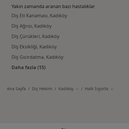
Yakın zamanda aranan bazı hastalıklar
Diş Eti Kanaması, Kadıköy
Diş Ağrısı, Kadıköy
Diş Çürükleri, Kadıköy
Diş Eksikliği, Kadıköy
Diş Gıcırdatma, Kadıköy
Daha fazla (15)
Kategoride daha fazlası: Yakın zamanda ara
Ana Sayfa
Diş Hekimi
Kadıköy
Halk Sigorta
Şehir değiştir
Şehir deği