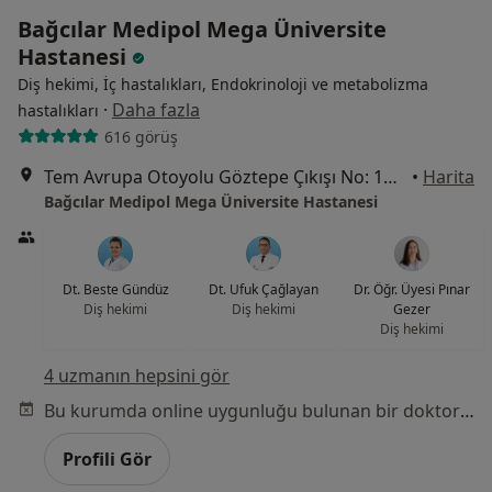
Bağcılar Medipol Mega Üniversite
Hastanesi
Diş hekimi, İç hastalıkları, Endokrinoloji ve metabolizma
·
Daha fazla
hastalıkları
616 görüş
Tem Avrupa Otoyolu Göztepe Çıkışı No: 1Bağcılar, İstanbul
•
Harita
Bağcılar Medipol Mega Üniversite Hastanesi
Dt. Beste Gündüz
Dt. Ufuk Çağlayan
Dr. Öğr. Üyesi Pınar
Diş hekimi
Diş hekimi
Gezer
Diş hekimi
4 uzmanın hepsini gör
Bu kurumda online uygunluğu bulunan bir doktor veya uzman bulunamadı
Profili Gör