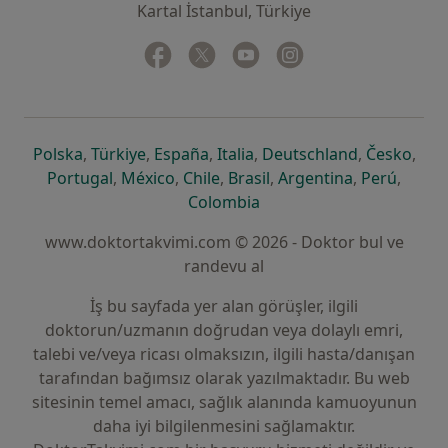
Kartal İstanbul, Türkiye
Facebook
yeni bir sekmede açılır
Twitter
yeni bir sekmede açılır
Youtube
yeni bir sekmede açılır
Instagram
yeni bir sekmede aç
yeni bir sekmede açılır
yeni bir sekmede açılır
yeni bir sekmede açılır
yeni bir sekmede açılır
yeni bir sek
yeni 
Polska
,
Türkiye
,
España
,
Italia
,
Deutschland
,
Česko
,
yeni bir sekmede açılır
yeni bir sekmede açılır
yeni bir sekmede açılır
yeni bir sekmede açılır
yeni bir sekm
yeni bi
Portugal
,
México
,
Chile
,
Brasil
,
Argentina
,
Perú
,
yeni bir sekmede açılır
Colombia
www.doktortakvimi.com © 2026 - Doktor bul ve
randevu al
İş bu sayfada yer alan görüşler, ilgili
doktorun/uzmanın doğrudan veya dolaylı emri,
talebi ve/veya ricası olmaksızın, ilgili hasta/danışan
tarafından bağımsız olarak yazılmaktadır. Bu web
sitesinin temel amacı, sağlık alanında kamuoyunun
daha iyi bilgilenmesini sağlamaktır.