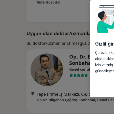
Alife Hospital
Uygun olan doktor/uzmanlar
Bu doktor/uzmanlar Etimesgut, Ankara arama
Gizliliğ
Çerezleri k
Op. Dr. Bilgehan
alışkanlıkl
Sonbahar
izin vermiş
Genel cerrahi, Metabolik 
güncelleyebi
159 görüş
Tepe Prime İş Merkezi, C-Blok, No:48,