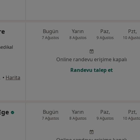
re
Bugün
Yarın
Paz,
Pzt,
7 Ağustos
8 Ağustos
9 Ağustos
10 Ağust
medikal
Online randevu erişime kapalı
Randevu talep et
, Ankara
•
Harita
 Ege
Bugün
Yarın
Paz,
Pzt,
7 Ağustos
8 Ağustos
9 Ağustos
10 Ağust