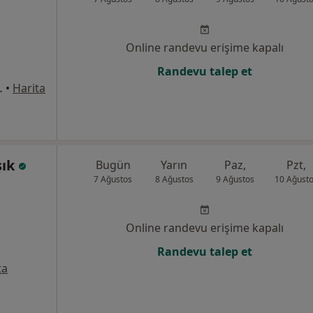
Online randevu erişime kapalı
Randevu talep et
k K:12 No:223, Ankara
•
Harita
şık
Bugün
Yarın
Paz,
Pzt,
7 Ağustos
8 Ağustos
9 Ağustos
10 Ağust
Online randevu erişime kapalı
Randevu talep et
ta