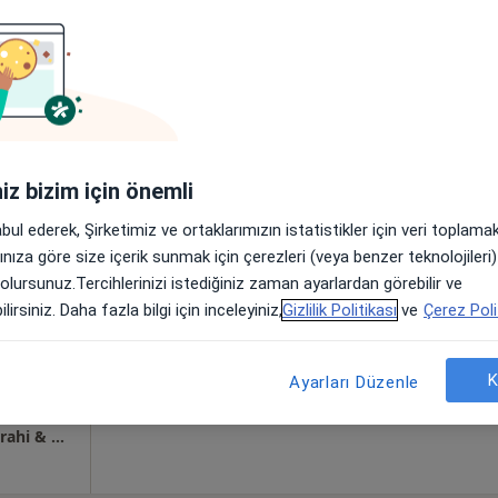
nıza yakın bölgelerde bulunuyor.
iniz bizim için önemli
abul ederek, Şirketimiz ve ortaklarımızın istatistikler için veri toplam
 Çağdaş
Bugün
Yarın
Paz,
Pzt,
arınıza göre size içerik sunmak için çerezleri (veya benzer teknolojiler
7 Ağustos
8 Ağustos
9 Ağustos
10 Ağust
 olursunuz.Tercihlerinizi istediğiniz zaman ayarlardan görebilir ve
cerrahi
lirsiniz. Daha fazla bilgi için inceleyiniz,
Gizlilik Politikası
ve
Çerez Poli
Online randevu erişime kapalı
K
Randevu talep et
Ayarları Düzenle
 Ankara
•
Harita
Op.Dr. Bilgehan Çağdaş Sonbahar, Genel Cerrahi & Obezite Cerrahisi Merkezi