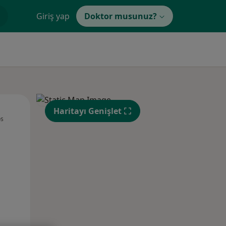
Giriş yap
Doktor musunuz?
Sal,
Çar,
Per,
Haritayı Genişlet
os
11 Ağustos
12 Ağustos
13 Ağustos