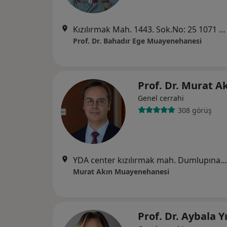
Kızılırmak Mah. 1443. Sok.No: 25 1071 Plaza Kat:16 No:113 Çukurambar, Ankara
Prof. Dr. Bahadır Ege Muayenehanesi
Prof. Dr. Murat A
Genel cerrahi
308 görüş
YDA center kızılırmak mah. Dumlupınar bulvarı no :9 A /614, Çankaya
Murat Akın Muayenehanesi
Prof. Dr. Aybala Y