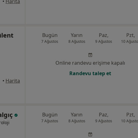
, Ankara
•
Harita
ülent
Bugün
Yarın
Paz,
Pzt,
7 Ağustos
8 Ağustos
9 Ağustos
10 Ağust
Online randevu erişime kapalı
Randevu talep et
•
Harita
algıç
Bugün
Yarın
Paz,
Pzt,
7 Ağustos
8 Ağustos
9 Ağustos
10 Ağust
oloji