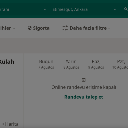
ilgi alanı ve hastalık, isim
örnek: İstanbul
ihler
Sigorta
Daha fazla filtre
 Külah
Bugün
Yarın
Paz,
Pzt,
7 Ağustos
8 Ağustos
9 Ağustos
10 Ağust
Online randevu erişime kapalı
Randevu talep et
•
Harita