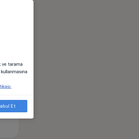
ak ve tarama
Sal,
Çar,
Per,
i) kullanmasına
os
11 Ağustos
12 Ağustos
13 Ağustos
tikası.
abul Et