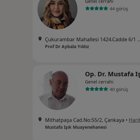
Genel cerrahi
44 görüş
Çukurambar Mahallesi 1424.Cadde 6/1 Cubes B Blo
Prof Dr Aybala Yıldız
Op. Dr. Mustafa I
Genel cerrahi
40 görüş
Mithatpaşa Cad.No:55/2, Çankaya
•
Hari
Mustafa Işık Muayenehanesi