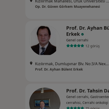
Kızılırmak Mahallesi, Ufuk Üniversitesi Caddesi No:2/1 Paragon Tower Kat:3 Ofis No:18
Op. Dr. Güven Görkem Muayenehanesi
Prof. Dr. Ayhan B
Erkek
Genel cerrahi
12 görüş
Kızılırmak, Dumlupınar Blv. No:3/A Next Level İş Mrk. K:6 Ofis:22, Ankara
Prof. Dr. Ayhan Bülent Erkek
Prof. Dr. Tahsin D
Genel cerrahi, Gastroenter
cerrahisi, Cerrahi onkoloji
75 görüş