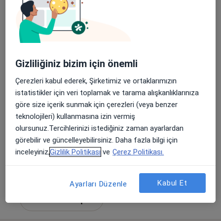
Gizliliğiniz bizim için önemli
Psk. Erhan Özden
Çerezleri kabul ederek, Şirketimiz ve ortaklarımızın
Psikoloji
istatistikler için veri toplamak ve tarama alışkanlıklarınıza
19 görüş
göre size içerik sunmak için çerezleri (veya benzer
teknolojileri) kullanmasına izin vermiş
Adres
Online
olursunuz.Tercihlerinizi istediğiniz zaman ayarlardan
görebilir ve güncelleyebilirsiniz. Daha fazla bilgi için
Fenerbahçe Mahallesi Bağdat Caddesi No: 216A/23 İrfan Bey Apartmanı, Kadıköy
•
Harita
inceleyiniz,
Gizlilik Politikası
ve
Çerez Politikası.
Evlilik Enstitüsü | Kadıköy – İstanbul
Bu uzman ilgili adres için online danışmanlık/takvim sunmuyor.
Kabul Et
Ayarları Düzenle
Randevu talep et