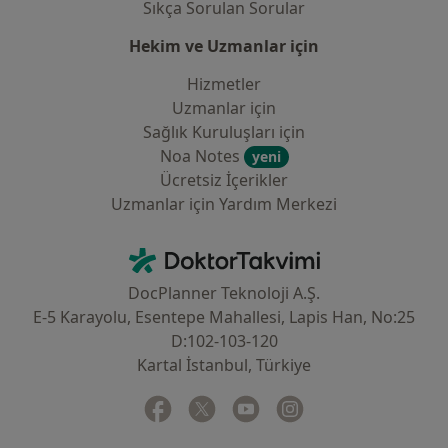
Sıkça Sorulan Sorular
Hekim ve Uzmanlar için
Hizmetler
Uzmanlar için
Sağlık Kuruluşları için
Noa Notes
yeni
Ücretsiz İçerikler
Uzmanlar için Yardım Merkezi
İletişim
DoktorTakvimi - Ana Sayfa
DocPlanner Teknoloji A.Ş.
E-5 Karayolu, Esentepe Mahallesi, Lapis Han, No:25
D:102-103-120
Kartal İstanbul, Türkiye
Facebook
yeni bir sekmede açılır
Twitter
yeni bir sekmede açılır
Youtube
yeni bir sekmede açılır
Instagram
yeni bir sekmede aç