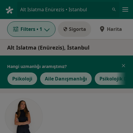
An
Alt Islatma Enürezis • Istanbul
Filters
• 1
Sigorta
Harita
Alt Islatma (Enürezis), İstanbul
Hangi uzmanlığı aramıştınız?
Psikoloji
Aile Danışmanlığı
Psikolojik Da