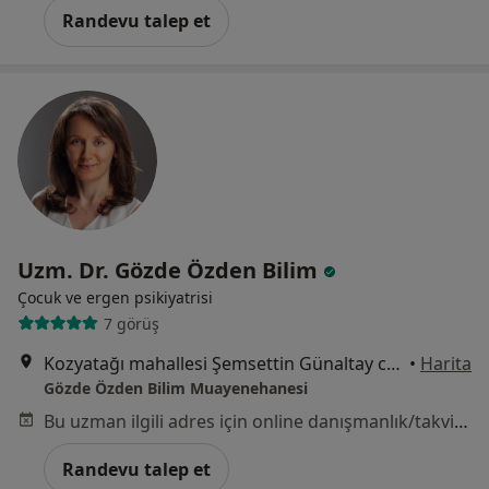
Randevu talep et
Uzm. Dr. Gözde Özden Bilim
Çocuk ve ergen psikiyatrisi
7 görüş
Kozyatağı mahallesi Şemsettin Günaltay caddesi No86-88 Uğur Apartmanı Kat:1 Daire:2, İstanbul
•
Harita
Gözde Özden Bilim Muayenehanesi
Bu uzman ilgili adres için online danışmanlık/takvim sunmuyor.
Randevu talep et