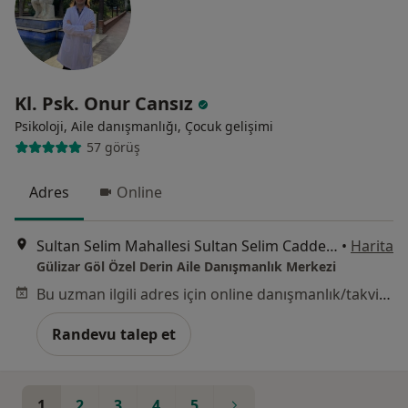
Kl. Psk. Onur Cansız
Psikoloji, Aile danışmanlığı, Çocuk gelişimi
57 görüş
Adres
Online
Sultan Selim Mahallesi Sultan Selim Caddesi No:57/4 Kaya Aksoğan Apartmanı, Kağıthane
•
Harita
Gülizar Göl Özel Derin Aile Danışmanlık Merkezi
Bu uzman ilgili adres için online danışmanlık/takvim sunmuyor.
Randevu talep et
1
2
3
4
5