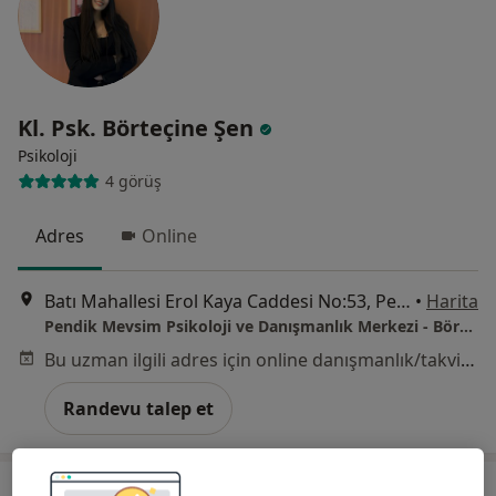
Kl. Psk. Börteçine Şen
Psikoloji
4 görüş
Adres
Online
Batı Mahallesi Erol Kaya Caddesi No:53, Pendik
•
Harita
Pendik Mevsim Psikoloji ve Danışmanlık Merkezi - Börteçine Şen
Bu uzman ilgili adres için online danışmanlık/takvim sunmuyor.
Randevu talep et