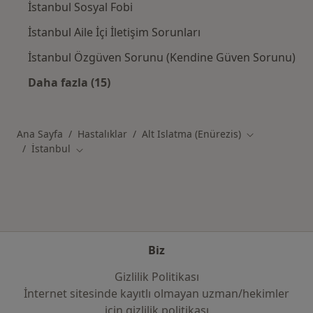
İstanbul Sosyal Fobi
İstanbul Aile İçi İletişim Sorunları
İstanbul Özgüven Sorunu (Kendine Güven Sorunu)
Daha fazla (15)
Kategoride daha fazlası: İstanbul şehrinde il
Ana Sayfa
Hastalıklar
Alt Islatma (Enürezis)
Şehir değiştir
İstanbul
Şehir değiştir
Biz
Gizlilik Politikası
İnternet sitesinde kayıtlı olmayan uzman/hekimler
i̇çin gizlilik politikası