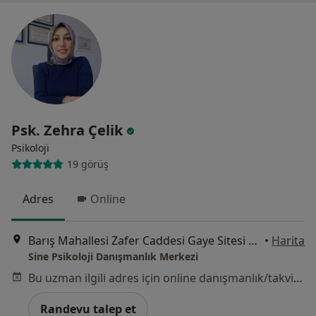
Psk. Zehra Çelik
Psikoloji
19 görüş
Adres
Online
Barış Mahallesi Zafer Caddesi Gaye Sitesi C1 Blok K:1 D:2 Beylikdüzü, İstanbul
•
Harita
Sine Psikoloji Danışmanlık Merkezi
Bu uzman ilgili adres için online danışmanlık/takvim sunmuyor.
Randevu talep et