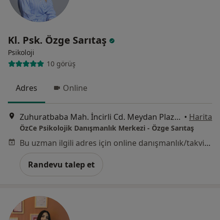
Kl. Psk. Özge Sarıtaş
Psikoloji
10 görüş
Adres
Online
Zuhuratbaba Mah. İncirli Cd. Meydan Plaza No:17 Kat:2 Daire:10, Bakırköy
•
Harita
ÖzCe Psikolojik Danışmanlık Merkezi - Özge Sarıtaş
Bu uzman ilgili adres için online danışmanlık/takvim sunmuyor.
Randevu talep et