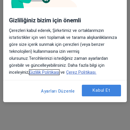
33 görüş
Yıldırım Mahallesi Gar Sokak No:38, Turgutlu
•
Harita
Gizliliğiniz bizim için önemli
Özel Egeumut Hastanesi
Çerezleri kabul ederek, Şirketimiz ve ortaklarımızın
istatistikler için veri toplamak ve tarama alışkanlıklarınıza
göre size içerik sunmak için çerezleri (veya benzer
Uzm. Dr. Tuncer
Op. Dr. Adnan
Op. Dr. Mehmet Reşit
teknolojileri) kullanmasına izin vermiş
Saçar
Gerçekcioğlu
Işık
olursunuz.Tercihlerinizi istediğiniz zaman ayarlardan
16 uzmanın hepsini gör
görebilir ve güncelleyebilirsiniz. Daha fazla bilgi için
inceleyiniz,
Gizlilik Politikası
ve
Çerez Politikası.
Bu kurumda online uygunluğu bulunan bir doktor veya uzman bulunamadı
Profili Gör
Kabul Et
Ayarları Düzenle