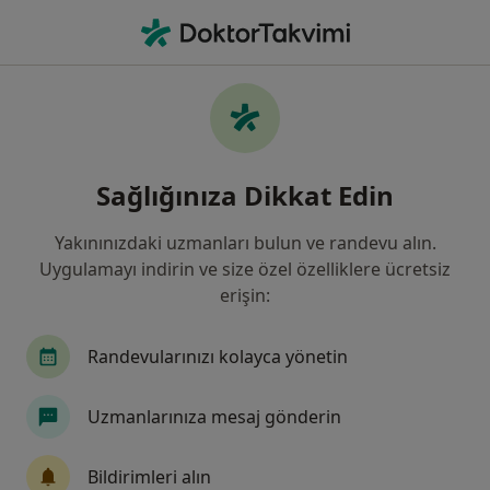
An
Konka Büyümesi • Manisa, Manisa, Türkiye
Filters
• 1
Sigorta
Harita
Konka Büyümesi, Manisa
Sağlığınıza Dikkat Edin
Yakınınızdaki uzmanları bulun ve randevu alın.
Hangi uzmanlığı aramıştınız?
Uygulamayı indirin ve size özel özelliklere ücretsiz
Kulak Burun Boğaz
İç Hastalıkları
Genel 
erişin:
Randevularınızı kolayca yönetin
Uzmanlarınıza mesaj gönderin
Bildirimleri alın