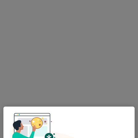
Op. Dr. Basri Cangül
Kulak burun boğaz
1 görüş
Yıldırım Mahallesi Gar Sokak No:38, Turgutlu
•
Harita
Özel Egeumut Hastanesi
Bu uzman ilgili adres için online danışmanlık/takvim sunmuyor.
Randevu talep et
Özel Egeumut Hastanesi
·
Daha fazla
İç hastalıkları, Kardiyoloji, Göğüs hastalıkları