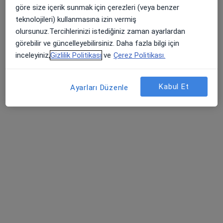
göre size içerik sunmak için çerezleri (veya benzer
VM Medical Park Pendik Hastanesi
teknolojileri) kullanmasına izin vermiş
Bu uzman ilgili adres için online danışmanlık/takvim sunmuyor.
olursunuz.Tercihlerinizi istediğiniz zaman ayarlardan
görebilir ve güncelleyebilirsiniz. Daha fazla bilgi için
Randevu talep et
inceleyiniz,
Gizlilik Politikası
ve
Çerez Politikası.
Kabul Et
Ayarları Düzenle
Op. Dr. Celal Sağlam
Genel cerrahi
2 görüş
Adres
Online