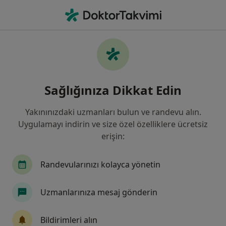
An
Siğiller • Istanbul
Filters
• 1
Sigorta
Harita
Siğiller, İstanbul
Sağlığınıza Dikkat Edin
Yakınınızdaki uzmanları bulun ve randevu alın.
Hangi uzmanlığı aramıştınız?
Uygulamayı indirin ve size özel özelliklere ücretsiz
Dermatoloji
Genel Cerrahi
Kadın Hastalı
erişin:
Randevularınızı kolayca yönetin
Uzmanlarınıza mesaj gönderin
Bildirimleri alın