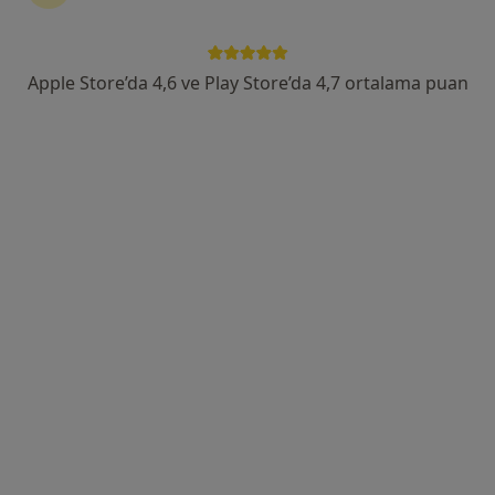
Uzm. Dr. Burcu Barutçugil
Dermatoloji
Apple Store’da 4,6 ve Play Store’da 4,7 ortalama puan
6 görüş
Alemdağ Yanyolu Cad. No:36, Üsküdar
•
Harita
Özel Çamlıca Erdem Hastanesi
Bu uzman ilgili adres için online danışmanlık/takvim sunmuyor.
Randevu talep et