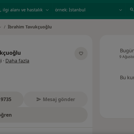
ilgi alanı ve hastalık, isim
örnek: İstanbul
İbrahim Tavukçuoğlu
ehir değiştir
Bugü
kçuoğlu
9 Ağusto
uzmanliklar hakkinda
i
·
Daha fazla
Bu ku
 9735
Mesaj gönder
öğren