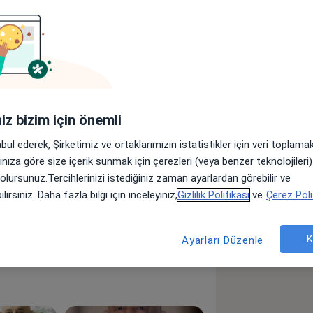
Adresler
Görüşler (11)
lar
iniz bizim için önemli
mlıca Hastanemizde hizmet
abul ederek, Şirketimiz ve ortaklarımızın istatistikler için veri toplam
arınıza göre size içerik sunmak için çerezleri (veya benzer teknolojiler
 olursunuz.Tercihlerinizi istediğiniz zaman ayarlardan görebilir ve
ite Uzatma
Romatoid Artrit
lirsiniz. Daha fazla bilgi için inceleyiniz,
Gizlilik Politikası
ve
Çerez Poli
K
Ayarları Düzenle