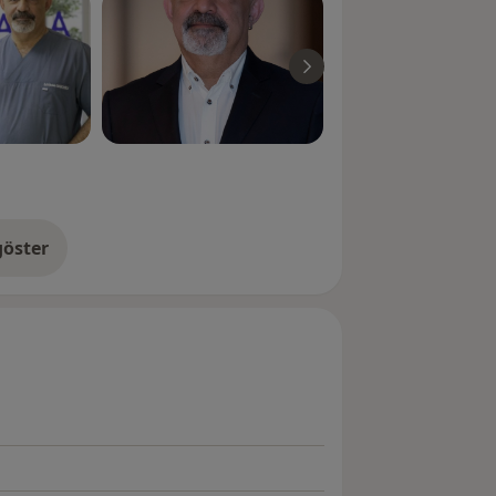
öster
neyim hakkında