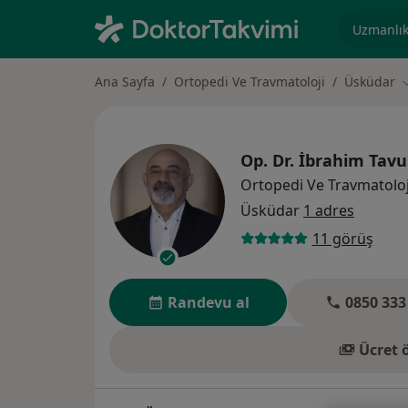
Uzmanlık, 
Ana Sayfa
Ortopedi Ve Travmatoloji
Üsküdar
Ş
Op. Dr.
İbrahim Tavu
Ortopedi Ve Travmatoloj
Üsküdar
1 adres
11 görüş
Randevu al
0850 333
Ücret 