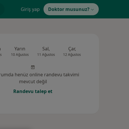
Giriş yap
Doktor musunuz?
n
Yarın
Sal,
Çar,
Per,
Cum
s
10 Ağustos
11 Ağustos
12 Ağustos
13 Ağustos
14 Ağus
rumda henüz online randevu takvimi
mevcut değil
Randevu talep et