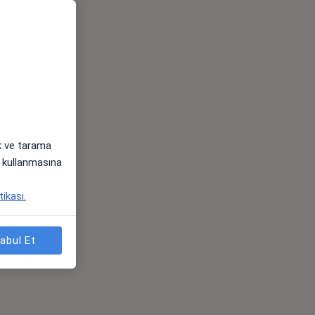
ak ve tarama
i) kullanmasına
tikası.
abul Et