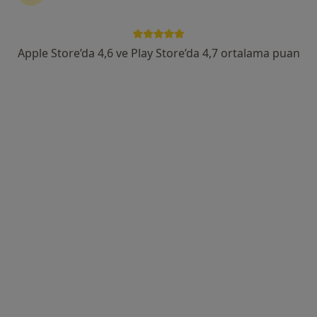
·
Daha fazla
Gastroenteroloji
51 görüş
Acıbadem Mahallesi Şht. Emin Çölen Sokağı No:4, Kadıköy
•
Harita
Apple Store’da 4,6 ve Play Store’da 4,7 ortalama puan
Medipol Acıbadem Bölge Hastanesi
Prof. Dr. Yılmaz Bilgiç
Doç. Dr. Veysel Kıdır
Doç. Dr. Esra Demir
İç hastalıkları
İç hastalıkları
İç hastalıkları
Bu kurumda online uygunluğu bulunan bir doktor veya uzman bulunamadı
Profili Gör
Uygun olan doktor/uzmanlar
Bu doktor/uzmanlar Üsküdar, İstanbul aramanıza
yakın bölgelerde bulunuyor.