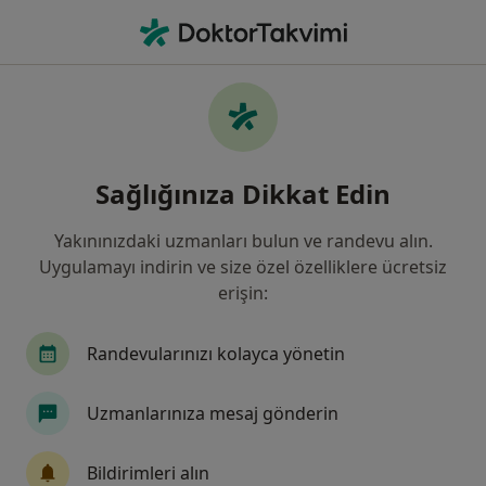
An
İç Hastalıkları • Üsküdar, İstanbul
Filters
Sigorta:
Ziraat Hayat Ve Emekl
Üsküdar bölgesinde Ziraat Hayat Ve
Sağlığınıza Dikkat Edin
Emeklilik kabul eden İç Hastalıkları
Uzmanları
Yakınınızdaki uzmanları bulun ve randevu alın.
Uygulamayı indirin ve size özel özelliklere ücretsiz
erişin:
Randevularınızı kolayca yönetin
Uzmanlarınıza mesaj gönderin
Medipol Acıbadem Bölge Hastanesi
Bildirimleri alın
İç hastalıkları, Endokrinoloji ve metabolizma hastalıkları,