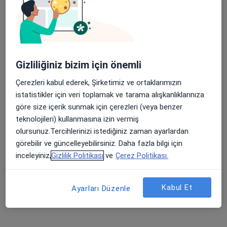
Uzm. Dr. Elif Ulusoy Demir
Gizliliğiniz bizim için önemli
İç hastalıkları
Çerezleri kabul ederek, Şirketimiz ve ortaklarımızın
15 görüş
istatistikler için veri toplamak ve tarama alışkanlıklarınıza
Kayışdağı Mahallesi Raci Caddesi No:1, Ataşehir
•
Harita
göre size içerik sunmak için çerezleri (veya benzer
Medikal Park Ataşehir
teknolojileri) kullanmasına izin vermiş
Bu uzman ilgili adres için online danışmanlık/takvim sunmuyor.
olursunuz.Tercihlerinizi istediğiniz zaman ayarlardan
görebilir ve güncelleyebilirsiniz. Daha fazla bilgi için
Randevu talep et
inceleyiniz,
Gizlilik Politikası
ve
Çerez Politikası.
Kabul Et
Ayarları Düzenle