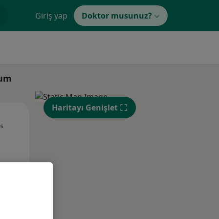
Giriş yap
Doktor musunuz?
ğum
Haritayı Genişlet
Çar,
Per,
Cum,
os
12 Ağustos
13 Ağustos
14 Ağustos