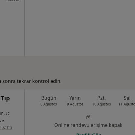
ha sonra tekrar kontrol edin.
 Tıp
Bugün
Yarın
Pzt,
Sal,
8 Ağustos
9 Ağustos
10 Ağustos
11 Ağust
m, İç
 ve
Online randevu erişime kapalı
·
Daha