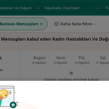
ilgi alanı ve hastalık, isim
örnek: İstanbul
Bankası Mensupları
Daha fazla filtre
 Mensupları kabul eden Kadın Hastalıkları Ve Do
n
Bugün
Yarın
Pzt,
Sal,
8 Ağustos
9 Ağustos
10 Ağustos
11 Ağust
um
Online randevu erişime kapalı
Randevu talep et
•
Harita