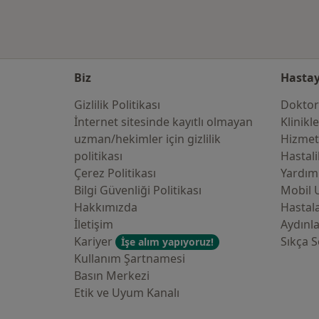
Biz
Hastay
Gizlilik Politikası
Doktor
İnternet sitesinde kayıtlı olmayan
Klinikl
uzman/hekimler i̇çin gizlilik
Hizmet
politikası
Hastali
Çerez Politikası
Yardım
Bilgi Güvenliği Politikası
Mobil 
Hakkımızda
Hastala
İletişim
Aydınl
Kariyer
Sıkça S
İşe alım yapıyoruz!
Kullanım Şartnamesi
Basın Merkezi
Etik ve Uyum Kanalı