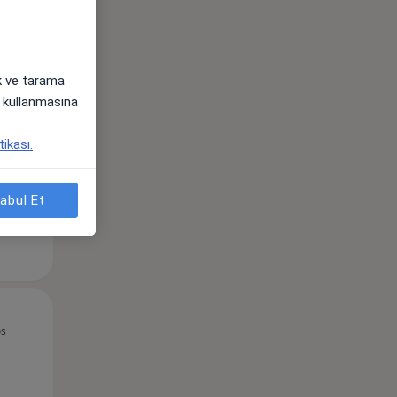
Çar,
Per,
Cum,
ak ve tarama
os
12 Ağustos
13 Ağustos
14 Ağustos
i) kullanmasına
tikası.
abul Et
Çar,
Per,
Cum,
os
12 Ağustos
13 Ağustos
14 Ağustos