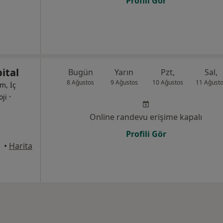
Profili Gör
ital
Bugün
Yarın
Pzt,
Sal,
8 Ağustos
9 Ağustos
10 Ağustos
11 Ağust
m, İç
·
oji
Online randevu erişime kapalı
Profili Gör
•
Harita