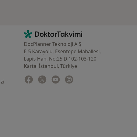
İletişim
DoktorTakvimi - Ana Sayfa
DocPlanner Teknoloji A.Ş.
E-5 Karayolu, Esentepe Mahallesi,
Lapis Han, No:25 D:102-103-120
Kartal İstanbul, Türkiye
Facebook
yeni bir sekmede açılır
Twitter
yeni bir sekmede açılır
Youtube
yeni bir sekmede açılır
Instagram
yeni bir sekmede açılır
zi