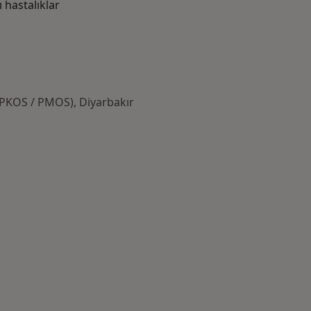
hastalıklar
(PKOS / PMOS), Diyarbakır
azlası: Yakın zamanda aranan bazı hastalıklar