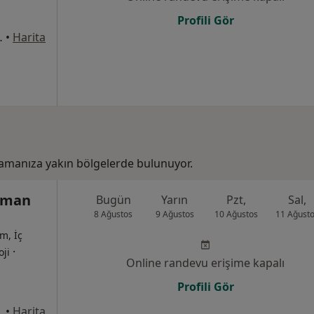
Profili Gör
 No:80, Kayapınar
•
Harita
ramanıza yakın bölgelerde bulunuyor.
tman
Bugün
Yarın
Pzt,
Sal,
8 Ağustos
9 Ağustos
10 Ağustos
11 Ağust
m, İç
·
oji
Online randevu erişime kapalı
Profili Gör
•
Harita