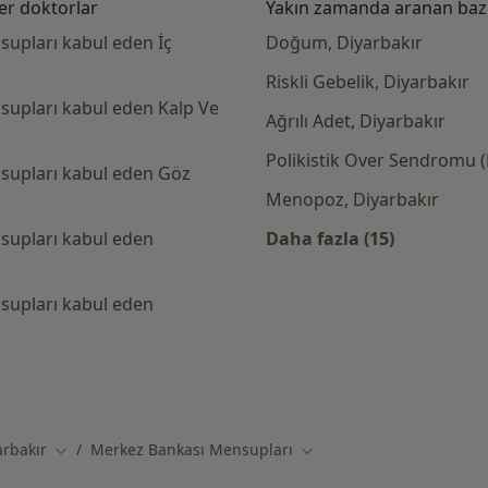
er doktorlar
Yakın zamanda aranan bazı 
upları kabul eden İç
Doğum, Diyarbakır
Riskli Gebelik, Diyarbakır
supları kabul eden Kalp Ve
Ağrılı Adet, Diyarbakır
Polikistik Over Sendromu 
supları kabul eden Göz
Menopoz, Diyarbakır
supları kabul eden
Daha fazla (15)
Kategoride daha f
supları kabul eden
ankası Mensupları kabul eden diğer doktorlar
arbakır
Merkez Bankası Mensupları
iştir
Şehir değiştir
Şehir değiştir