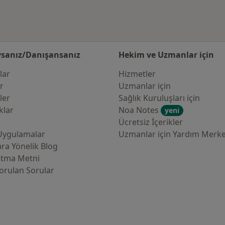
sanız/Danışansanız
Hekim ve Uzmanlar için
lar
Hizmetler
er
Uzmanlar için
ler
Sağlık Kuruluşları için
klar
Noa Notes
yeni
Ücretsiz İçerikler
Uygulamalar
Uzmanlar için Yardım Merke
ra Yönelik Blog
atma Metni
orulan Sorular