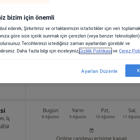
iniz bizim için önemli
Bugün
Yarın
Pzt,
Sal,
abul ederek, Şirketimiz ve ortaklarımızın istatistikler için veri toplam
8 Ağustos
9 Ağustos
10 Ağustos
11 Ağust
arınıza göre size içerik sunmak için çerezleri (veya benzer teknolojiler
m, İç
 olursunuz.Tercihlerinizi istediğiniz zaman ayarlardan görebilir ve
aha
Online randevu erişime kapalı
lirsiniz. Daha fazla bilgi için inceleyiniz,
Gizlilik Politikası
ve
Çerez Poli
Profili Gör
K
•
Harita
Ayarları Düzenle
si
Bugün
Yarın
Pzt,
Sal,
8 Ağustos
9 Ağustos
10 Ağustos
11 Ağust
m, İç
aha
Online randevu erişime kapalı