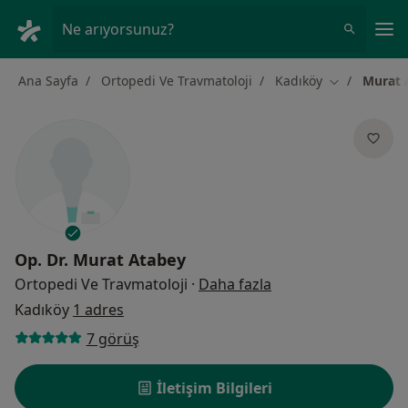
An
Ne arıyorsunuz?
Ana Sayfa
Ortopedi Ve Travmatoloji
Kadıköy
Murat 
Şehir değişti
Op. Dr.
Murat Atabey
uzmanliklar hakkin
Ortopedi Ve Travmatoloji
·
Daha fazla
Kadıköy
1 adres
7 görüş
İletişim Bilgileri