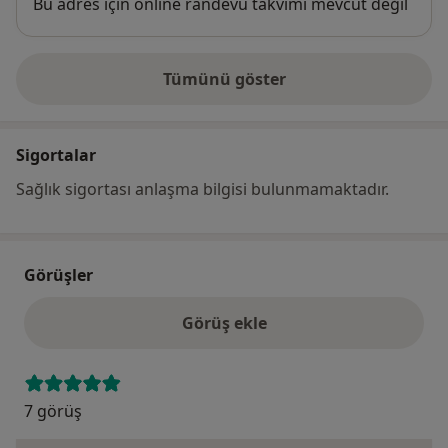
Uygunluk
Bu adres için online randevu takvimi mevcut değil
Tümünü göster
adres hakkında
Sigortalar
Sağlık sigortası anlaşma bilgisi bulunmamaktadır.
Görüşler
Görüş ekle
7 görüş