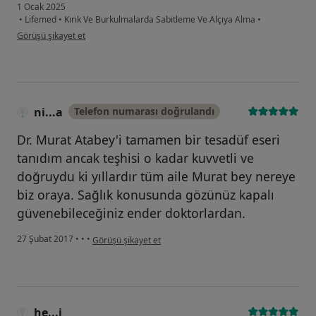
1 Ocak 2025
•
Lifemed
•
Kırık Ve Burkulmalarda Sabitleme Ve Alçıya Alma
•
kullanıcının görüşüne göre s.....
Görüşü şikayet et
ni...a
Telefon numarası doğrulandı
Dr. Murat Atabey'i tamamen bir tesadüf eseri
tanıdım ancak teşhisi o kadar kuvvetli ve
doğruydu ki yıllardır tüm aile Murat bey nereye
biz oraya. Sağlık konusunda gözünüz kapalı
güvenebileceğiniz ender doktorlardan.
kullanıcının görüşüne göre ni...a
27 Şubat 2017
•
•
•
Görüşü şikayet et
he...i