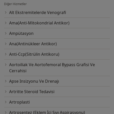
Diğer Hizmetler
Alt Ekstremitelerde Venografi
Ama(Anti-Mitokondrial Antikor)
Ampütasyon
Ana(Antinükleer Antikor)
Anti-Ccp(Sitrülin Antikoru)
Aortoiliak Ve Aortofemoral Bypass Grafisi Ve
Cerrahisi
Apse Insizyonu Ve Drenajı
Artritte Steroid Tedavisi
Artroplasti
Artrosentez (Eklem İçi Sıvı Aspirasyonu)