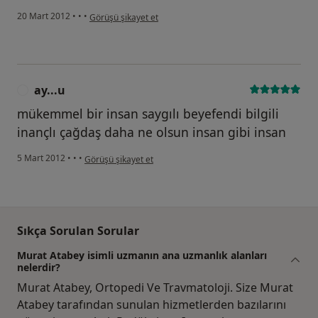
kullanıcının görüşüne göre se...n
20 Mart 2012
•
•
•
Görüşü şikayet et
ay...u
A
mükemmel bir insan saygılı beyefendi bilgili
inançlı çağdaş daha ne olsun insan gibi insan
kullanıcının görüşüne göre ay...u
5 Mart 2012
•
•
•
Görüşü şikayet et
Sıkça Sorulan Sorular
Murat Atabey isimli uzmanın ana uzmanlık alanları
nelerdir?
Murat Atabey, Ortopedi Ve Travmatoloji. Size Murat
Atabey tarafından sunulan hizmetlerden bazılarını