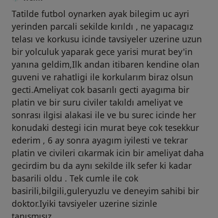
Tatilde futbol oynarken ayak bilegim uc ayri
yerinden parcali sekilde kırıldı , ne yapacagız
telası ve korkusu icinde tavsiyeler uzerine uzun
bir yolculuk yaparak gece yarisi murat bey'in
yanına geldim,Ilk andan itibaren kendine olan
guveni ve rahatligi ile korkularım biraz olsun
gecti.Ameliyat cok basarılı gecti ayagıma bir
platin ve bir suru civiler takıldı ameliyat ve
sonrası ilgisi alakasi ile ve bu surec icinde her
konudaki destegi icin murat beye cok tesekkur
ederim , 6 ay sonra ayagım iyilesti ve tekrar
platin ve civileri cıkarmak icin bir ameliyat daha
gecirdim bu da aynı sekilde ilk sefer ki kadar
basarili oldu . Tek cumle ile cok
basirili,bilgili,guleryuzlu ve deneyim sahibi bir
doktor.Iyiki tavsiyeler uzerine sizinle
tanısmısız...