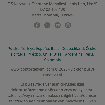
E-5 Karayolu, Esentepe Mahallesi, Lapis Han, No:25
D:102-103-120
Kartal İstanbul, Türkiye
Facebook
yeni bir sekmede açılır
Twitter
yeni bir sekmede açılır
Youtube
yeni bir sekmede açılır
Instagram
yeni bir sekmede aç
yeni bir sekmede açılır
yeni bir sekmede açılır
yeni bir sekmede açılır
yeni bir sekmede açılır
yeni bir sek
yeni 
Polska
,
Türkiye
,
España
,
Italia
,
Deutschland
,
Česko
,
yeni bir sekmede açılır
yeni bir sekmede açılır
yeni bir sekmede açılır
yeni bir sekmede açılır
yeni bir sekm
yeni bi
Portugal
,
México
,
Chile
,
Brasil
,
Argentina
,
Perú
,
yeni bir sekmede açılır
Colombia
www.doktortakvimi.com © 2026 - Doktor bul ve
randevu al
İş bu sayfada yer alan görüşler, ilgili
doktorun/uzmanın doğrudan veya dolaylı emri,
talebi ve/veya ricası olmaksızın, ilgili hasta/danışan
tarafından bağımsız olarak yazılmaktadır. Bu web