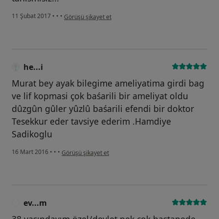
kullanıcının görüşüne göre he...i
11 Şubat 2017
•
•
•
Görüşü şikayet et
he...i
Murat bey ayak bilegime ameliyatima girdi bag
ve lif kopmasi çok baśarili bir ameliyat oldu
dûzgûn gûler yûzlû baśarili efendi bir doktor
Tesekkur eder tavsiye ederim .Hamdiye
Sadikoglu
kullanıcının görüşüne göre he...i
16 Mart 2016
•
•
•
Görüşü şikayet et
ev...m
E
38 yaşındayım özel/devlet pek çok hastanede