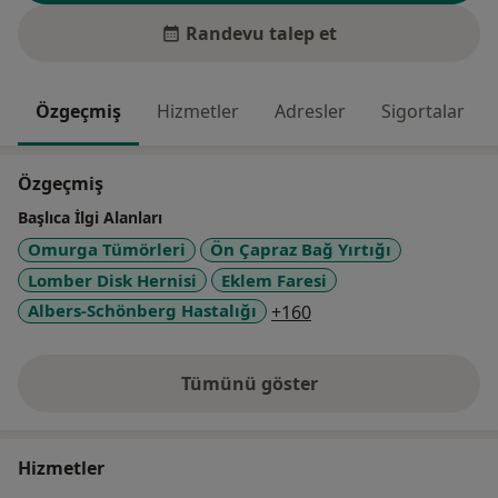
Randevu talep et
Özgeçmiş
Hizmetler
Adresler
Sigortalar
Özgeçmiş
Başlıca İlgi Alanları
Omurga Tümörleri
Ön Çapraz Bağ Yırtığı
Lomber Disk Hernisi
Eklem Faresi
a11y_sr_more_disease
Albers-Schönberg Hastalığı
+160
Tümünü göster
deneyim hakkında
Hizmetler