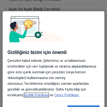
Ayak Ve Ayak Bileği Cerrahisi
Ayak Ve Ayak Bileği Laparoskopik Artrodezi
Açık Redüksiyon Internal Fiksasyon(Orif)
Ağrı Pompası
Batık Tırnak Tedavisi
Gizliliğiniz bizim için önemli
Bebek Kalça Ultrasonu
Çerezleri kabul ederek, Şirketimiz ve ortaklarımızın
istatistikler için veri toplamak ve tarama alışkanlıklarınıza
Bel Cerrahisi(Minimal Invaziv Lomber Spinal Füzyon)
göre size içerik sunmak için çerezleri (veya benzer
Biseps Tenodezi
teknolojileri) kullanmasına izin vermiş
olursunuz.Tercihlerinizi istediğiniz zaman ayarlardan
Brakiterapi
görebilir ve güncelleyebilirsiniz. Daha fazla bilgi için
inceleyiniz,
Gizlilik Politikası
ve
Çerez Politikası.
Ccp(Siklik Sitrülinlenmiş Peptit Antikoru)
Dexa(Kemik Yoğunluğu Ölçümü)