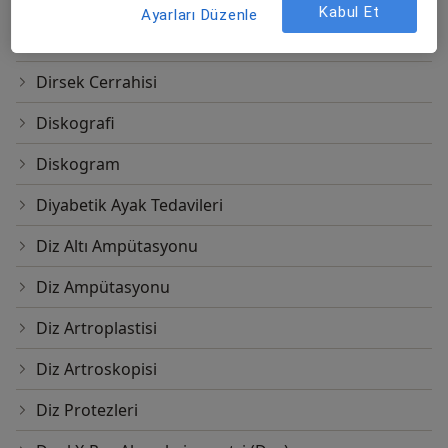
Kabul Et
Ayarları Düzenle
Dirsek Artroskopisi
Dirsek Cerrahisi
Diskografi
Diskogram
Diyabetik Ayak Tedavileri
Diz Altı Ampütasyonu
Diz Ampütasyonu
Diz Artroplastisi
Diz Artroskopisi
Diz Protezleri