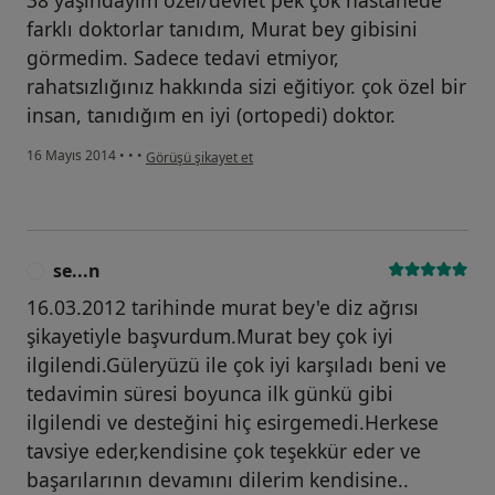
farklı doktorlar tanıdım, Murat bey gibisini
görmedim. Sadece tedavi etmiyor,
rahatsızlığınız hakkında sizi eğitiyor. çok özel bir
insan, tanıdığım en iyi (ortopedi) doktor.
kullanıcının görüşüne göre ev...m
16 Mayıs 2014
•
•
•
Görüşü şikayet et
se...n
S
16.03.2012 tarihinde murat bey'e diz ağrısı
şikayetiyle başvurdum.Murat bey çok iyi
ilgilendi.Güleryüzü ile çok iyi karşıladı beni ve
tedavimin süresi boyunca ilk günkü gibi
ilgilendi ve desteğini hiç esirgemedi.Herkese
tavsiye eder,kendisine çok teşekkür eder ve
başarılarının devamını dilerim kendisine..