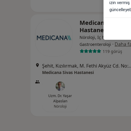
izin vermiş
güncelleyebi
Medicana Sivas
Hastanesi
Nöroloji, İç hastalıkları,
·
Daha fa
Gastroenteroloji
119 görüş
Şehit, Kızılırmak, M. Fethi Akyüz Cd. No: 
Medicana Sivas Hastanesi
Uzm. Dr. Yaşar
Alpaslan
Nöroloji