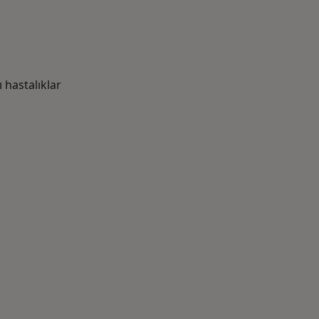
hastalıklar
azlası: Yakın zamanda aranan bazı hastalıklar