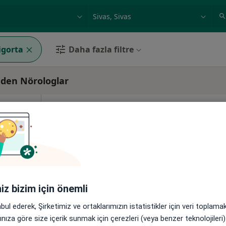
ilgi alanı ve hastalık, isim
örnek: İstanbul
igorta
Daha fazla filtre
 eden Nörologlar
paslan
Bugün
Yarın
Paz,
Pzt,
7 Ağustos
8 Ağustos
9 Ağustos
10 Ağust
Online randevu erişime kapalı
Randevu talep et
8Merkez/Sivas, Sivas
•
Harita
iniz bizim için önemli
abul ederek, Şirketimiz ve ortaklarımızın istatistikler için veri toplam
arınıza göre size içerik sunmak için çerezleri (veya benzer teknolojiler