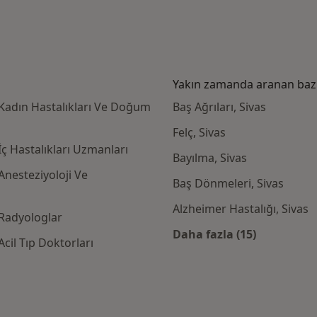
Yakın zamanda aranan bazı 
 Kadın Hastalıkları Ve Doğum
Baş Ağrıları, Sivas
Felç, Sivas
İç Hastalıkları Uzmanları
Bayılma, Sivas
Anesteziyoloji Ve
Baş Dönmeleri, Sivas
Alzheimer Hastalığı, Sivas
 Radyologlar
Daha fazla (15)
cil Tıp Doktorları
Kategoride daha f
igorta kabul eden diğer doktorlar