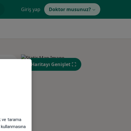
Giriş yap
Doktor musunuz?
Sal,
Çar,
Per,
Haritayı Genişlet
os
11 Ağustos
12 Ağustos
13 Ağustos
ak ve tarama
i) kullanmasına