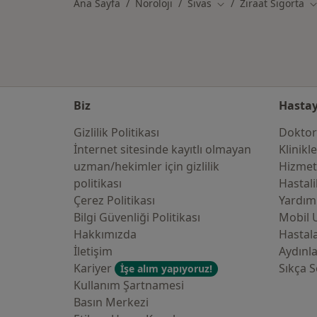
Ana Sayfa
Nöroloji
Sivas
Ziraat Sigorta
Şehir değiştir
Ş
Biz
Hastay
Gizlilik Politikası
Doktor
İnternet sitesinde kayıtlı olmayan
Klinikl
uzman/hekimler i̇çin gizlilik
Hizmet
politikası
Hastali
Çerez Politikası
Yardım
Bilgi Güvenliği Politikası
Mobil 
Hakkımızda
Hastala
İletişim
Aydınl
Kariyer
Sıkça S
İşe alım yapıyoruz!
Kullanım Şartnamesi
Basın Merkezi