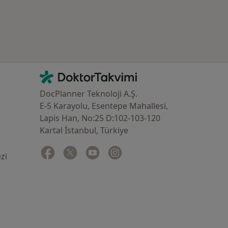
İletişim
DoktorTakvimi - Ana Sayfa
DocPlanner Teknoloji A.Ş.
E-5 Karayolu, Esentepe Mahallesi,
Lapis Han, No:25 D:102-103-120
Kartal İstanbul, Türkiye
Facebook
yeni bir sekmede açılır
Twitter
yeni bir sekmede açılır
Youtube
yeni bir sekmede açılır
Instagram
yeni bir sekmede açılır
zi