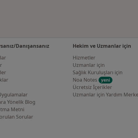
ehir değiştir
sanız/Danışansanız
Hekim ve Uzmanlar için
lar
Hizmetler
er
Uzmanlar için
ler
Sağlık Kuruluşları için
klar
Noa Notes
yeni
Ücretsiz İçerikler
Uygulamalar
Uzmanlar için Yardım Merke
ra Yönelik Blog
atma Metni
orulan Sorular