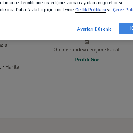
 olursunuz.Tercihlerinizi istediğiniz zaman ayarlardan görebilir ve
lirsiniz. Daha fazla bilgi için inceleyiniz,
Gizlilik Politikası
ve
Çerez Poli
Bugün
Yarın
Paz,
Pzt,
K
Ayarları Düzenle
7 Ağustos
8 Ağustos
9 Ağustos
10 Ağust
zla
Online randevu erişime kapalı
Profili Gör
8Merkez/Sivas, Sivas
•
Harita