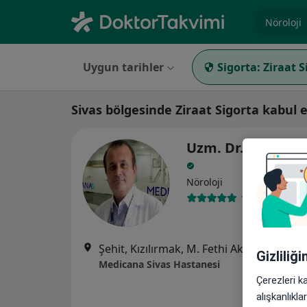
Uzmanlık, 
Uygun tarihler
Sigorta:
Ziraat S
Sivas bölgesinde Ziraat Sigorta kabul
Uzm. Dr. Yaşar Al
Nöroloji
13 görüş
Şehit, Kızılırmak, M. Fethi Akyüz Cd. No: 
Gizliliğ
Medicana Sivas Hastanesi
Çerezleri k
alışkanlıkl