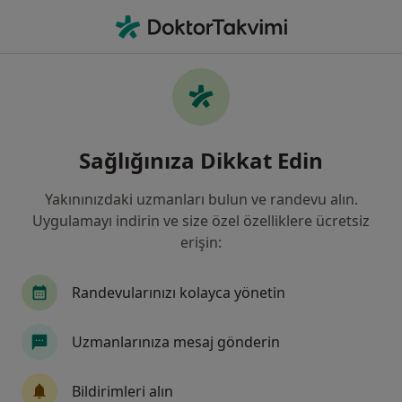
An
Psikiyatri • Kadıköy, Istanbul
Filters
Sigorta
Harita
Psikiyatri, Kadıköy, İstanbul
Sağlığınıza Dikkat Edin
Yakınınızdaki uzmanları bulun ve randevu alın.
Uygulamayı indirin ve size özel özelliklere ücretsiz
erişin:
Randevularınızı kolayca yönetin
Prof. Dr. Cem Cerit
Uzmanlarınıza mesaj gönderin
Psikiyatri
17 görüş
Bildirimleri alın