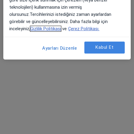
Suadiye mah Bağdat cad No 420 Daire 1, İstanbul
•
Harita
teknolojileri) kullanmasına izin vermiş
Dr. Semiha Tufan Muayenehanesi
olursunuz.Tercihlerinizi istediğiniz zaman ayarlardan
Bu uzman ilgili adres için online danışmanlık/takvim sunmuyor.
görebilir ve güncelleyebilirsiniz. Daha fazla bilgi için
inceleyiniz,
Gizlilik Politikası
ve
Çerez Politikası.
Randevu talep et
Kabul Et
Ayarları Düzenle
Prof. Dr. Önder Kavakçı
Psikiyatri
5 görüş
Bostancı Mah. Havacı Binbaşı Mehmet Sok No 1 Daire 1, İstanbul
•
Harita