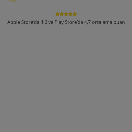
Fenerbahçe Mah. Operatör Cemil Topuzlu Cd. No: 32, İstanbul
•
Harita
Prof. Dr. Cem Cerit
Bu uzman ilgili adres için online danışmanlık/takvim sunmuyor.
Apple Store’da 4,6 ve Play Store’da 4,7 ortalama puan
Randevu talep et
Uzm. Dr. Sibel Ödemiş Soylu
Psikiyatri
16 görüş
Göztepe Mah.Tütüncü Mehmet Efendi Cad. Canel Apt. No:38 Kat:4 D:17, İstanbul
•
Harita
Uzm. Dr. Sibel Ödemiş Soylu Psikiyatri&Psikoterapi