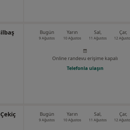
şilbaş
Bugün
Yarın
Sal,
Çar,
9 Ağustos
10 Ağustos
11 Ağustos
12 Ağust
Online randevu erişime kapalı
Telefonla ulaşın
 Çekiç
Bugün
Yarın
Sal,
Çar,
9 Ağustos
10 Ağustos
11 Ağustos
12 Ağust