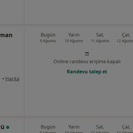
rman
Bugün
Yarın
Sal,
Çar,
9 Ağustos
10 Ağustos
11 Ağustos
12 Ağust
Online randevu erişime kapalı
Randevu talep et
•
Harita
krü
Bugün
Yarın
Sal,
Çar,
9 Ağustos
10 Ağustos
11 Ağustos
12 Ağust