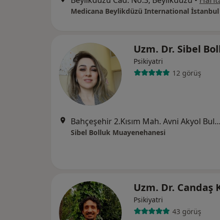
Beylikdüzü Cad. No:3, Beylikdüzü
•
Harit
Medicana Beylikdüzü International İstanbul
Uzm. Dr. Sibel Bo
Psikiyatri
12 görüş
Bahçeşehir 2.Kısım Mah. Avni Akyol Bulv. Sofa Bahçeşehir sitesiNo:7, A blok,
Sibel Bolluk Muayenehanesi
Uzm. Dr. Candaş K
Psikiyatri
43 görüş