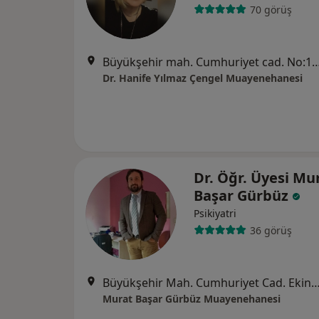
70 görüş
Büyükşehir mah. Cumhuriyet cad. No:1 Ekinoks rezidans E1 blok kat:8
Dr. Hanife Yılmaz Çengel Muayenehanesi
Dr. Öğr. Üyesi Mu
Başar Gürbüz
Psikiyatri
36 görüş
Büyükşehir Mah. Cumhuriyet Cad. Ekinoks E2 Blok D:25 Kat 
Murat Başar Gürbüz Muayenehanesi