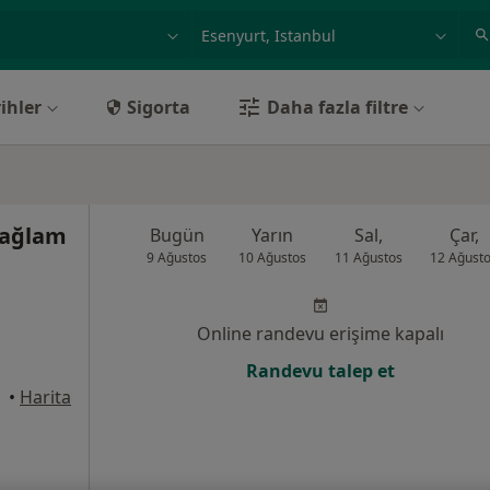
ilgi alanı ve hastalık, isim
örnek: İstanbul
ihler
Sigorta
Daha fazla filtre
Sağlam
Bugün
Yarın
Sal,
Çar,
9 Ağustos
10 Ağustos
11 Ağustos
12 Ağust
Online randevu erişime kapalı
Randevu talep et
•
Harita