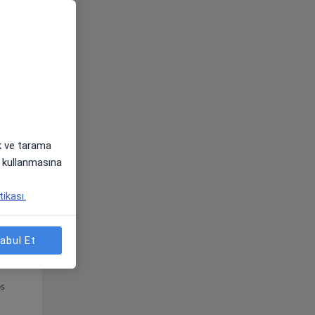
Per,
Cum,
Cmt,
os
13 Ağustos
14 Ağustos
15 Ağustos
ak ve tarama
i) kullanmasına
tikası.
abul Et
Per,
Cum,
Cmt,
os
13 Ağustos
14 Ağustos
15 Ağustos