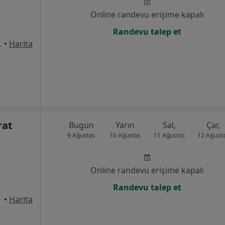
Online randevu erişime kapalı
Randevu talep et
 daire: 114, İstanbul
•
Harita
rat
Bugün
Yarın
Sal,
Çar,
9 Ağustos
10 Ağustos
11 Ağustos
12 Ağust
Online randevu erişime kapalı
Randevu talep et
5, İstanbul
•
Harita