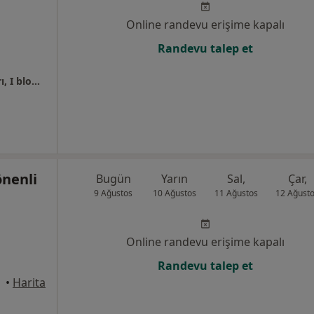
Online randevu erişime kapalı
Randevu talep et
Koza Mahallesi, Akbatı Avm, Çiğdem Blokları, I blok Kat6 Daire:46
önenli
Bugün
Yarın
Sal,
Çar,
9 Ağustos
10 Ağustos
11 Ağustos
12 Ağust
Online randevu erişime kapalı
Randevu talep et
•
Harita