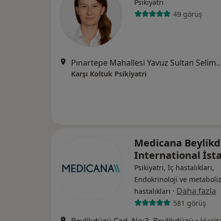
Psikiyatri
49 görüş
Pınartepe Mahallesi Yavuz Sultan Selim Bulvarı
Karşı Koltuk Psikiyatri
Medicana Beylik
International İs
Psikiyatri, İç hastalıkları,
Endokrinoloji ve metabol
·
Daha fazla
hastalıkları
581 görüş