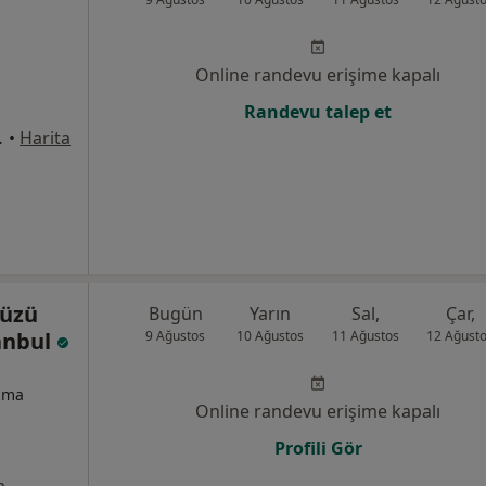
Online randevu erişime kapalı
Randevu talep et
 No:6, İstanbul
•
Harita
düzü
Bugün
Yarın
Sal,
Çar,
tanbul
9 Ağustos
10 Ağustos
11 Ağustos
12 Ağust
izma
Online randevu erişime kapalı
Profili Gör