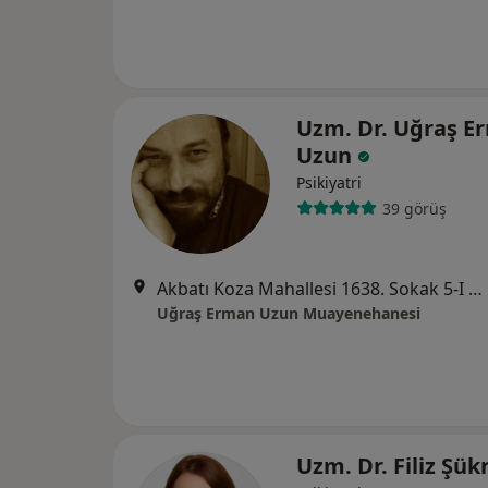
Uzm. Dr. Uğraş E
Uzun
Psikiyatri
39 görüş
Akbatı Koza Mahallesi 1638. Sokak 5-I Blok Daire:2 Bahçeşehir, İstanbul
Uğraş Erman Uzun Muayenehanesi
Uzm. Dr. Filiz Şü