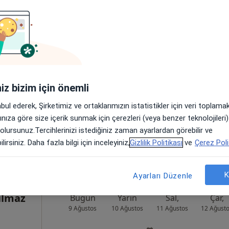
vent
Bugün
Yarın
Sal,
Çar,
9 Ağustos
10 Ağustos
11 Ağustos
12 Ağust
Online randevu erişime kapalı
iniz bizim için önemli
Randevu talep et
abul ederek, Şirketimiz ve ortaklarımızın istatistikler için veri toplam
•
Harita
arınıza göre size içerik sunmak için çerezleri (veya benzer teknolojiler
 olursunuz.Tercihlerinizi istediğiniz zaman ayarlardan görebilir ve
lirsiniz. Daha fazla bilgi için inceleyiniz,
Gizlilik Politikası
ve
Çerez Poli
K
Ayarları Düzenle
ılmaz
Bugün
Yarın
Sal,
Çar,
9 Ağustos
10 Ağustos
11 Ağustos
12 Ağust