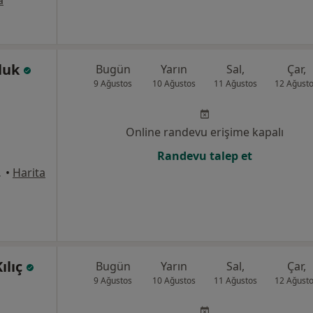
a
lluk
Bugün
Yarın
Sal,
Çar,
9 Ağustos
10 Ağustos
11 Ağustos
12 Ağust
Online randevu erişime kapalı
Randevu talep et
 D:7, İstanbul
•
Harita
ılıç
Bugün
Yarın
Sal,
Çar,
9 Ağustos
10 Ağustos
11 Ağustos
12 Ağust