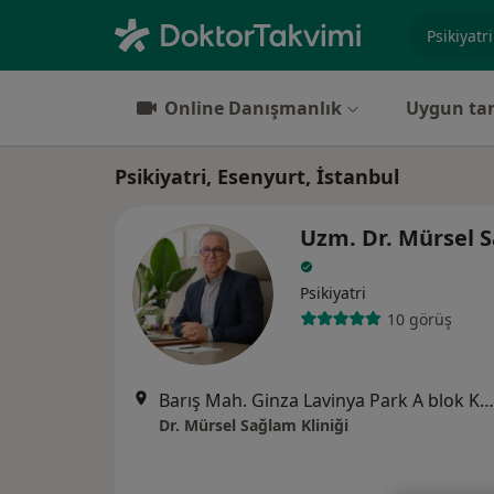
Uzmanlık, 
Online Danışmanlık
Uygun tar
Psikiyatri, Esenyurt, İstanbul
Uzm. Dr. Mürsel 
Psikiyatri
10 görüş
Barış Mah. Ginza Lavinya Park A blok Kat:3 Ofis:21 Beylikdüzü, Istanbul, Turkey, İstanbul
Dr. Mürsel Sağlam Kliniği