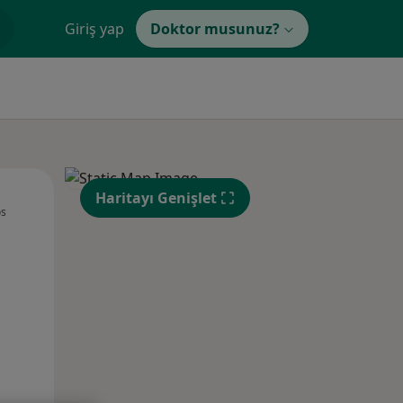
Giriş yap
Doktor musunuz?
Per,
Cum,
Cmt,
Haritayı Genişlet
os
13 Ağustos
14 Ağustos
15 Ağustos