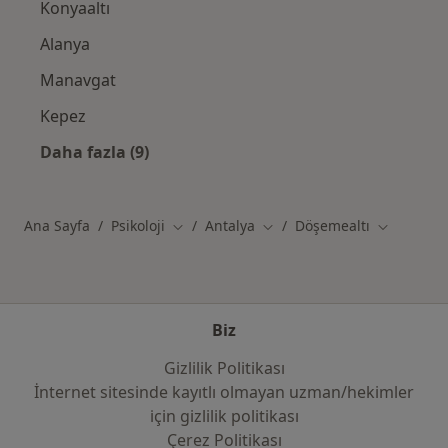
Konyaaltı
Alanya
Manavgat
Kepez
Daha fazla (9)
Kategoride daha fazlası: Antalya şehrindeki i
Ana Sayfa
Psikoloji
Antalya
Döşemealtı
Şehir değiştir
Şehir değiştir
Şehir değiş
Biz
Gizlilik Politikası
İnternet sitesinde kayıtlı olmayan uzman/hekimler
i̇çin gizlilik politikası
Çerez Politikası