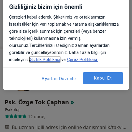
Psikoloji
Gizliliğiniz bizim için önemli
4 görüş
Çerezleri kabul ederek, Şirketimiz ve ortaklarımızın
Bu uzman ilgili adres için online danışmanlık/takvim sunmuyor.
istatistikler için veri toplamak ve tarama alışkanlıklarınıza
göre size içerik sunmak için çerezleri (veya benzer
Randevu talep et
teknolojileri) kullanmasına izin vermiş
olursunuz.Tercihlerinizi istediğiniz zaman ayarlardan
görebilir ve güncelleyebilirsiniz. Daha fazla bilgi için
inceleyiniz,
Gizlilik Politikası
ve
Çerez Politikası.
Kabul Et
Ayarları Düzenle
Psk. Özge Tok Çaphan
Psikoloji
12 görüş
Bu uzman ilgili adres için online danışmanlık/takvim sunmuyor.