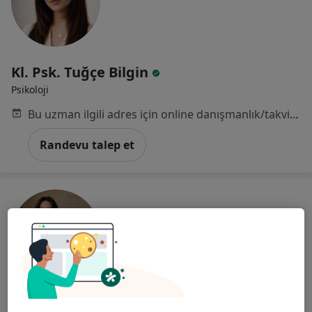
Kl. Psk. Tuğçe Bilgin
Psikoloji
Bu uzman ilgili adres için online danışmanlık/takvim sunmuyor.
Randevu talep et
Psk. Derya Ayhan