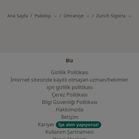
Kategoride daha fazlası: Yakın zamanda ara
Ana Sayfa
Psikoloji
Ümraniye
Zurich Sigorta
Şehir değiştir
Şehir değiştir
Şehir
Biz
Gizlilik Politikası
İnternet sitesinde kayıtlı olmayan uzman/hekimler
i̇çin gizlilik politikası
Çerez Politikası
Bilgi Güvenliği Politikası
Hakkımızda
İletişim
Kariyer
İşe alım yapıyoruz!
Kullanım Şartnamesi