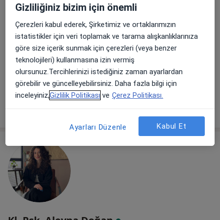
Gizliliğiniz bizim için önemli
Çerezleri kabul ederek, Şirketimiz ve ortaklarımızın
istatistikler için veri toplamak ve tarama alışkanlıklarınıza
Kl. Psk. Nermin Erdoğan
göre size içerik sunmak için çerezleri (veya benzer
Psikoloji, Pedagoji, Psikolojik danışma ve rehberlik
teknolojileri) kullanmasına izin vermiş
158 görüş
olursunuz.Tercihlerinizi istediğiniz zaman ayarlardan
görebilir ve güncelleyebilirsiniz. Daha fazla bilgi için
Bu uzman ilgili adres için online danışmanlık/takvim sunmuyor.
inceleyiniz,
Gizlilik Politikası
ve
Çerez Politikası.
Randevu talep et
Kabul Et
Ayarları Düzenle