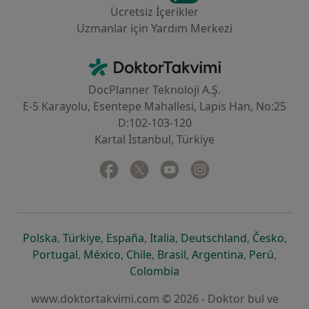
Ücretsiz İçerikler
Uzmanlar için Yardım Merkezi
İletişim
DoktorTakvimi - Ana Sayfa
DocPlanner Teknoloji A.Ş.
E-5 Karayolu, Esentepe Mahallesi, Lapis Han, No:25
D:102-103-120
Kartal İstanbul, Türkiye
Facebook
yeni bir sekmede açılır
Twitter
yeni bir sekmede açılır
Youtube
yeni bir sekmede açılır
Instagram
yeni bir sekmede aç
yeni bir sekmede açılır
yeni bir sekmede açılır
yeni bir sekmede açılır
yeni bir sekmede açılır
yeni bir sek
yeni 
Polska
,
Türkiye
,
España
,
Italia
,
Deutschland
,
Česko
,
yeni bir sekmede açılır
yeni bir sekmede açılır
yeni bir sekmede açılır
yeni bir sekmede açılır
yeni bir sekm
yeni bi
Portugal
,
México
,
Chile
,
Brasil
,
Argentina
,
Perú
,
yeni bir sekmede açılır
Colombia
www.doktortakvimi.com © 2026 - Doktor bul ve