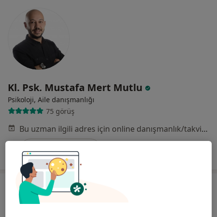
Kl. Psk. Mustafa Mert Mutlu
Psikoloji, Aile danışmanlığı
75 görüş
Bu uzman ilgili adres için online danışmanlık/takvim sunmuyor.
Randevu talep et