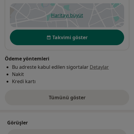
Haritayı büyüt
yeni bir sekmede açılır
Uygunluk
Takvimi göster
Ödeme yöntemleri
Bu adreste kabul edilen sigortalar
Detaylar
Nakit
Kredi kartı
Tümünü göster
adres hakkında
Görüşler