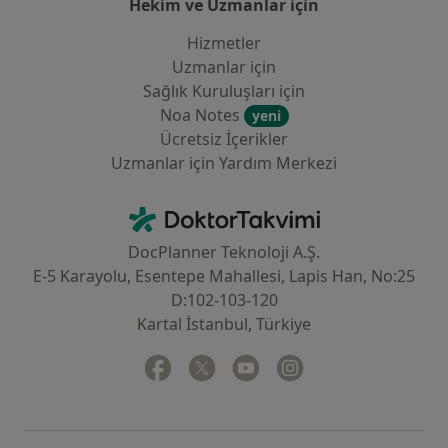
Hekim ve Uzmanlar için
Hizmetler
Uzmanlar için
Sağlık Kuruluşları için
Noa Notes
yeni
Ücretsiz İçerikler
Uzmanlar için Yardım Merkezi
İletişim
DoktorTakvimi - Ana Sayfa
DocPlanner Teknoloji A.Ş.
E-5 Karayolu, Esentepe Mahallesi, Lapis Han, No:25
D:102-103-120
Kartal İstanbul, Türkiye
Facebook
yeni bir sekmede açılır
Twitter
yeni bir sekmede açılır
Youtube
yeni bir sekmede açılır
Instagram
yeni bir sekmede aç