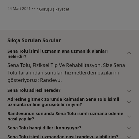
kullanıcının görüşüne göre n.....
24 Mart 2021
•
•
•
Görüşü şikayet et
Sıkça Sorulan Sorular
Sena Tolu isimli uzmanın ana uzmanlık alanları
nelerdir?
Sena Tolu, Fiziksel Tıp Ve Rehabilitasyon. Size Sena
Tolu tarafından sunulan hizmetlerden bazılarını
gösteriyoruz: Randevu.
Sena Tolu adresi nerede?
Adresine gitmek zorunda kalmadan Sena Tolu isimli
uzmanla online görüşebilir miyim?
Randevunun sonunda Sena Tolu isimli uzmana ödeme
nasıl yapılır?
Sena Tolu hangi dilleri konuşuyor?
Sena Tolu isimli uzmandan nasıl randevu alabilirim?