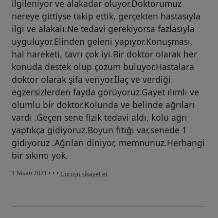
ilgileniyor ve alakadar oluyor.Doktorumuz
nereye gittiyse takip ettik, gerçekten hastasıyla
ilgi ve alakalı.Ne tedavi gerekiyorsa fazlasıyla
uyguluyor.Elinden geleni yapıyor.Konuşması,
hal hareketi, tavrı çok iyi.Bir doktor olarak her
konuda destek olup çözüm buluyor.Hastalara
doktor olarak şifa veriyor.İlaç ve verdiği
egzersizlerden fayda görüyoruz.Gayet ılımlı ve
olumlu bir doktor.Kolunda ve belinde ağrıları
vardı .Geçen sene fizik tedavi aldı, kolu ağrı
yaptıkça gidiyoruz.Boyun fıtığı var,senede 1
gidiyoruz .Ağrıları diniyor, memnunuz.Herhangi
bir sıkıntı yok.
kullanıcının görüşüne göre c.....
1 Nisan 2021
•
•
•
Görüşü şikayet et