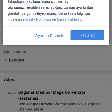
teknolojileri) kullanmasına izin vermiş
Galeriyi görüntüle (1)
olursunuz.Tercihlerinizi istediğiniz zaman ayarlardan
görebilir ve güncelleyebilirsiniz. Daha fazla bilgi için
inceleyiniz,
Gizlilik Politikası
ve
Çerez Politikası.
Tümünü göster
deneyim hakkında
Kabul Et
Ayarları Düzenle
Hizmetler
Diğer Hizmetler
Randevu
Adres
Bağcılar Medipol Mega Üniversite
Hastanesi
Tem Avrupa Otoyolu Göztepe Çıkışı No: 1Bağcılar,
İstanbul
34214