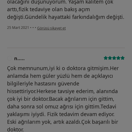
olacağını düşünüyorum. Yaşam kalitem çok
arttı,fizik tedaviye olan bakış açım
değişti.Gündelik hayattaki farkındalığım değişti.
kullanıcının görüşüne göre r.....
25 Mart 2021
•
•
•
Görüşü şikayet et
n.....
N
Çok memnunum,iyi ki o doktora gitmişim.Her
anlamda hem güler yüzlü hem de açıklayıcı
bilgileriyle hastasını güvende
hissettiriyor.Herkese tavsiye ederim, alanında
çok iyi bir doktor.Bacak ağrılarım için gittim,
daha sonra sol omuz ağrısı için gittim.Tedavi
yaklaşımı iyiydi. Fizik tedavim devam ediyor.
Eski ağrılarım yok, artık azaldı.Çok başarılı bir
doktor.