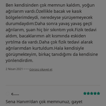
Ben kendisinden çok memnun kaldım, yoğun
ağrılarım vardı.Özellikle bacak ve kasık
bölgelerimdeydi, neredeyse yürüyemeyecek
durumdaydım:Daha sonra yavaş yavaş geçti
ağrılarım, şuan hiç bir sıkıntım yok.Fizik tedavi
aldım, bacaklarımın alt kısmında eskiden
yırtılma da vardı.Daha çok fizik tedavi alarak
ağrılarımdan kurtuldum.Hala kendisiyle
görüşmekteyim, birkaç tanıdığımı da kendisine
yönlendirdim.
kullanıcının görüşüne göre h.....
2 Nisan 2021
•
•
•
Görüşü şikayet et
c.....
C
Sena Hanım'dan çok memnunuz, gayet