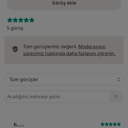
Görüş ekle
5 görüş
Tüm görüşleriniz değerli.
Moderasyon
Görüş
sürecimiz hakkında daha fazlasını öğrenin.
Görüşler içerisinde ara
h.....
H