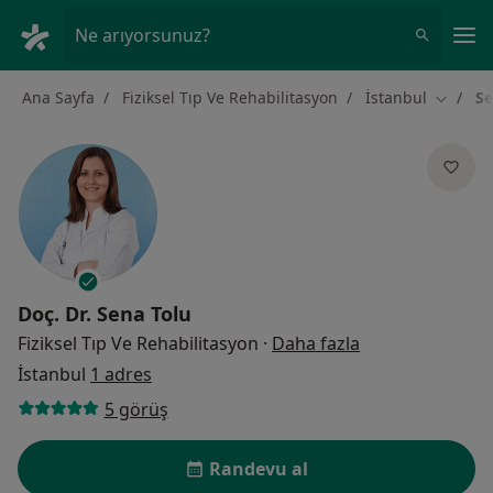
An
Ne arıyorsunuz?
Ana Sayfa
Fiziksel Tıp Ve Rehabilitasyon
İstanbul
Se
Şehir de
Doç. Dr.
Sena Tolu
uzmanliklar ha
Fiziksel Tıp Ve Rehabilitasyon
·
Daha fazla
İstanbul
1 adres
5 görüş
Randevu al