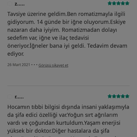
z.....
Z
Tavsiye üzerine geldim.Ben romatizmayla ilgili
gidiyorum. 14 günde bir iğne oluyorum.Eskiye
nazaran daha iyiyim. Romatizmadan dolayı
sedefim var, iğne ve ilaç tedavisi
öneriyor.İğneler bana iyi geldi. Tedavim devam
ediyor.
kullanıcının görüşüne göre z.....
26 Mart 2021
•
•
•
Görüşü şikayet et
r.....
R
Hocamın tıbbi bilgisi dışında insani yaklaşımıyla
da şifa edici özelliği var.Yoğun sırt ağrılarım
vardı ve çoğundan kurtuldum.Yaşam enerjisi
yüksek bir doktor.Diğer hastalara da şifa