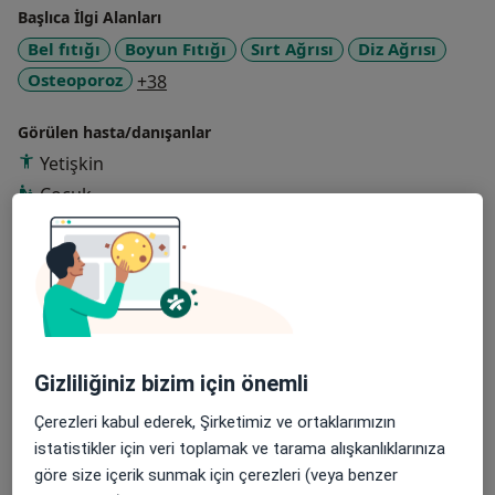
Başlıca İlgi Alanları
Bel fıtığı
Boyun Fıtığı
Sırt Ağrısı
Diz Ağrısı
a11y_sr_more_diseases
Osteoporoz
+38
Görülen hasta/danışanlar
Yetişkin
Çocuk
Konsültasyon türleri
Yüz yüze
Konumları görüntüle (1)
Fotoğraflar ve videolar
Gizliliğiniz bizim için önemli
Çerezleri kabul ederek, Şirketimiz ve ortaklarımızın
istatistikler için veri toplamak ve tarama alışkanlıklarınıza
göre size içerik sunmak için çerezleri (veya benzer