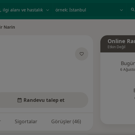
ilgi alanı ve hastalık, isim
örnek: İstanbul
r Narin
Online Ra
Etkin Değil
Bugü
zmanliklar hakkinda
6 Ağusto
Randevu talep et
r
Sigortalar
Görüşler (46)