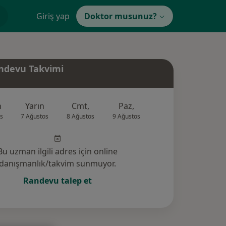
Giriş yap
Doktor musunuz?
ndevu Takvimi
n
Yarın
Cmt,
Paz,
Pzt,
Sal,
s
7 Ağustos
8 Ağustos
9 Ağustos
10 Ağustos
11 Ağus
Bu uzman ilgili adres için online
danışmanlık/takvim sunmuyor.
Randevu talep et