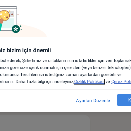
usturya’da tamamladıktan sonra
mara Üniversitesi Diş Hekimliği
versitesi Diş Hekimliği Fakültesinde
eterlilik aşamasına gelmiş, bu aşamada
şantaşı’nda DentNis Estetik ve
iniz bizim için önemli
arımı ve Estetik Gülüş Dizaynı
ır
abul ederek, Şirketimiz ve ortaklarımızın istatistikler için veri toplam
arınıza göre size içerik sunmak için çerezleri (veya benzer teknolojiler
antitis
Periodontoloji
 olursunuz.Tercihlerinizi istediğiniz zaman ayarlardan görebilir ve
lirsiniz. Daha fazla bilgi için inceleyiniz,
Gizlilik Politikası
ve
Çerez Poli
öster
K
Ayarları Düzenle
neyim hakkında