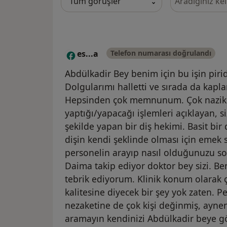
es...a
Telefon numarası doğrulandı
E
Abdülkadir Bey benim için bu işin pirid
Dolgularımı halletti ve sırada da kapl
Hepsinden çok memnunum. Çok nazik v
yaptığı/yapacağı işlemleri açıklayan, siz
şekilde yapan bir diş hekimi. Basit bi
dişin kendi şeklinde olması için emek 
personelin arayıp nasıl olduğunuzu sor
Daima takip ediyor doktor bey sizi. B
tebrik ediyorum. Klinik konum olarak ço
kalitesine diyecek bir şey yok zaten. 
nezaketine de çok kişi değinmiş, ayne
aramayın kendinizi Abdülkadir beye g