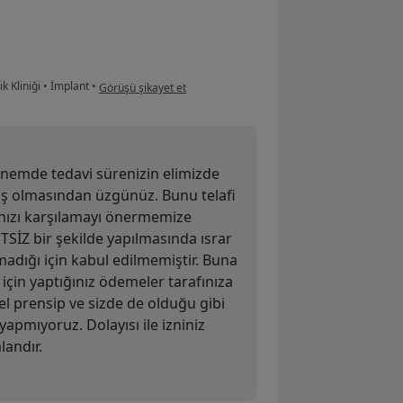
kullanıcının görüşüne göre da...
k Kliniği
•
İmplant
•
Görüşü şikayet et
nemde tedavi sürenizin elimizde
ş olmasından üzgünüz. Bunu telafi
ınızı karşılamayı önermemize
TSİZ bir şekilde yapılmasında ısrar
lmadığı için kabul edilmemiştir. Buna
 için yaptığınız ödemeler tarafınıza
nel prensip ve sizde de olduğu gibi
apmıyoruz. Dolayısı ile izniniz
landır.