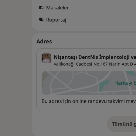
Makaleler
Röportaj
Adres
Nişantaşı DentNis İmplantoloji ve 
Valikonağı Caddesi No:167 Narin Apt D 
Haritayı 
ye
Uygunluk
Bu adres için online randevu takvimi mev
Tümünü g
ad