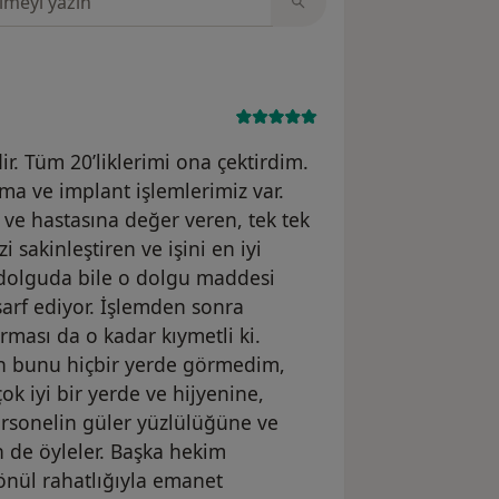
ir. Tüm 20’liklerimi ona çektirdim.
ama ve implant işlemlerimiz var.
e hastasına değer veren, tek tek
i sakinleştiren ve işini en iyi
r dolguda bile o dolgu maddesi
sarf ediyor. İşlemden sonra
ması da o kadar kıymetli ki.
en bunu hiçbir yerde görmedim,
k iyi bir yerde ve hijyenine,
Personelin güler yüzlülüğüne ve
n de öyleler. Başka hekim
önül rahatlığıyla emanet