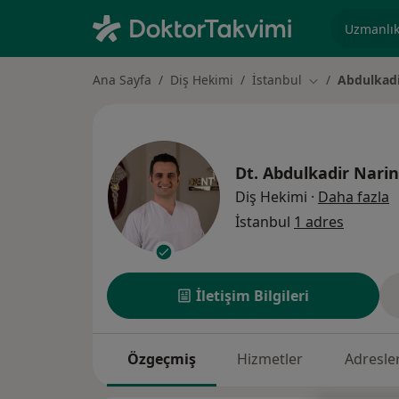
Uzmanlık, 
Ana Sayfa
Diş Hekimi
İstanbul
Abdulkadi
Şehir değiştir
Dt.
Abdulkadir Narin
u
Diş Hekimi
·
Daha fazla
İstanbul
1 adres
İletişim Bilgileri
Özgeçmiş
Hizmetler
Adresle