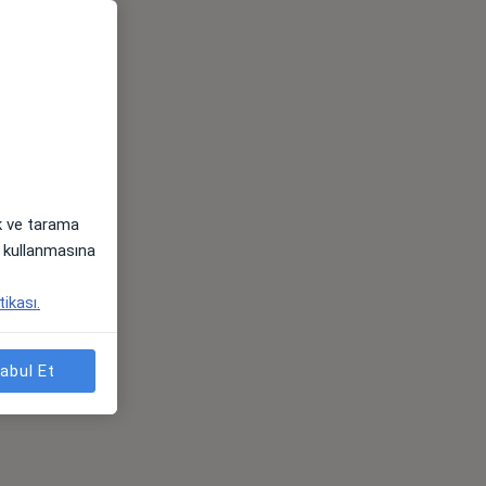
ak ve tarama
i) kullanmasına
tikası.
abul Et