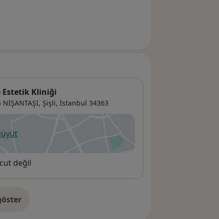
Estetik Kliniği
4 NİŞANTAŞI,
Şişli
,
İstanbul
34363
büyüt
ni bir sekmede açılır
cut değil
öster
res hakkında