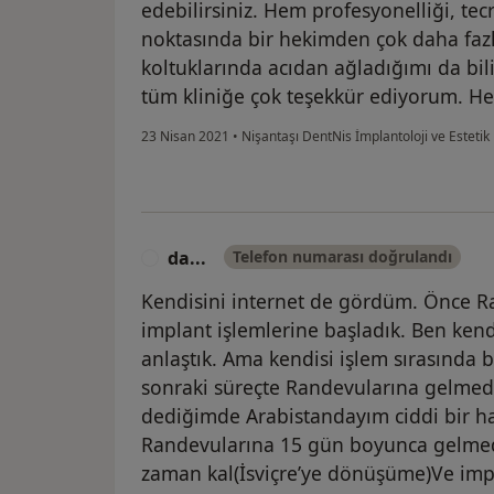
edebilirsiniz. Hem profesyonelliği, te
noktasında bir hekimden çok daha fazl
koltuklarında acıdan ağladığımı da bil
tüm kliniğe çok teşekkür ediyorum. He
23 Nisan 2021
•
Nişantaşı DentNis İmplantoloji ve Estetik 
da...
Telefon numarası doğrulandı
D
Kendisini internet de gördüm. Önce R
implant işlemlerine başladık. Ben kend
anlaştık. Ama kendisi işlem sırasında 
sonraki süreçte Randevularına gelme
dediğimde Arabistandayım ciddi bir ha
Randevularına 15 gün boyunca gelmed
zaman kal(İsviçre’ye dönüşüme)Ve impla