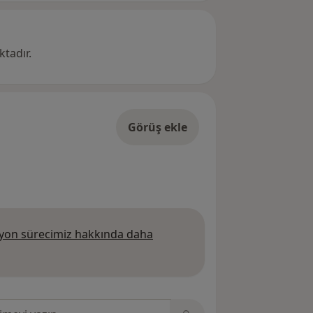
tadır.
Görüş ekle
on sürecimiz hakkında daha
 daha fazla bilgi edinin
sinde ara