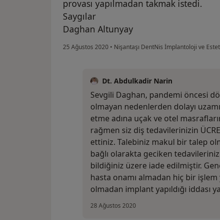
provası yapılmadan takmak istedi.
Saygılar
Daghan Altunyay
25 Ağustos 2020
•
Nişantaşı DentNis İmplantoloji ve Esteti
Dt. Abdulkadir Narin
Sevgili Daghan, pandemi öncesi dö
olmayan nedenlerden dolayı uzamı
etme adına uçak ve otel masraflar
rağmen siz diş tedavilerinizin ÜCRE
ettiniz. Talebiniz makul bir talep o
bağlı olarakta geciken tedavileriniz
bildiğiniz üzere iade edilmiştir. Ge
hasta onamı almadan hiç bir işlem y
olmadan implant yapıldığı iddası ya
28 Ağustos 2020