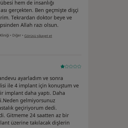
crübesi hem de insanlığı
ası gerçekten. Ben geçmişte dişçi
irim. Tekrardan doktor beye ve
psinden Allah razı olsun.
kullanıcının görüşüne göre es...a
Kliniği
•
Diğer
•
Görüşü şikayet et
andevu ayarladım ve sonra
isi ile 4 implant için konuştum ve
bir implant daha yaptı. Daha
di.Neden gelmiyorsunuz
stalık geçiriyorum dedi.
i. Gitmeme 24 saatten az bir
nt üzerine takılacak dişlerin