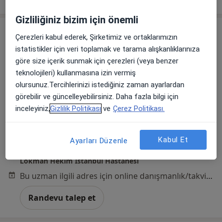
Gizliliğiniz bizim için önemli
Çerezleri kabul ederek, Şirketimiz ve ortaklarımızın
istatistikler için veri toplamak ve tarama alışkanlıklarınıza
göre size içerik sunmak için çerezleri (veya benzer
teknolojileri) kullanmasına izin vermiş
olursunuz.Tercihlerinizi istediğiniz zaman ayarlardan
görebilir ve güncelleyebilirsiniz. Daha fazla bilgi için
Op. Dr. Umut Doğu Aktürk
inceleyiniz,
Gizlilik Politikası
ve
Çerez Politikası.
Beyin ve sinir cerrahisi
14 görüş
Kabul Et
Ayarları Düzenle
Yenişehir, Kardelen Sk. No:2, 34912 Pendik/İstanbul,
•
Harita
Lokman Hekim İstanbul Hastanesi
Bu uzman ilgili adres için online danışmanlık/takvim sunmuyor.
Randevu talep et