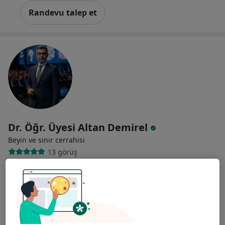
Randevu talep et
Dr. Öğr. Üyesi Altan Demirel
Beyin ve sinir cerrahisi
13 görüş
Ortabayır Mahallesi Oto Caddesi No: 3 Kağıthane – İstanbul, Kağıthane
•
Harita
Özel Levent Hastanesi
Bu uzman ilgili adres için online danışmanlık/takvim sunmuyor.
Randevu talep et