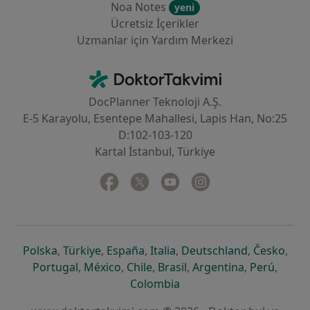
Noa Notes
yeni
Ücretsiz İçerikler
Uzmanlar için Yardım Merkezi
İletişim
DoktorTakvimi - Ana Sayfa
DocPlanner Teknoloji A.Ş.
E-5 Karayolu, Esentepe Mahallesi, Lapis Han, No:25
D:102-103-120
Kartal İstanbul, Türkiye
Facebook
yeni bir sekmede açılır
Twitter
yeni bir sekmede açılır
Youtube
yeni bir sekmede açılır
Instagram
yeni bir sekmede aç
yeni bir sekmede açılır
yeni bir sekmede açılır
yeni bir sekmede açılır
yeni bir sekmede açılır
yeni bir sek
yeni 
Polska
,
Türkiye
,
España
,
Italia
,
Deutschland
,
Česko
,
yeni bir sekmede açılır
yeni bir sekmede açılır
yeni bir sekmede açılır
yeni bir sekmede açılır
yeni bir sekm
yeni bi
Portugal
,
México
,
Chile
,
Brasil
,
Argentina
,
Perú
,
yeni bir sekmede açılır
Colombia