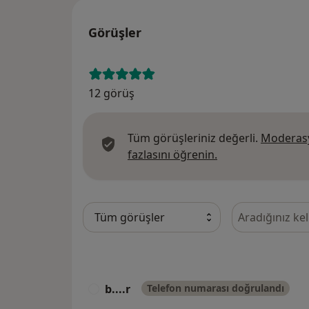
Görüşler
12 görüş
Tüm görüşleriniz değerli.
Moderasy
Görüşler hakkında
fazlasını öğrenin.
Görüşler içeri
b....r
Telefon numarası doğrulandı
B