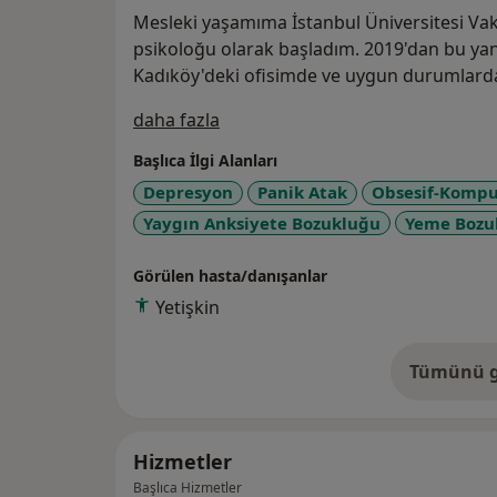
Mesleki yaşamıma İstanbul Üniversitesi Vak
psikoloğu olarak başladım. 2019'dan bu yan
Kadıköy'deki ofisimde ve uygun durumlard
Hakkımda
daha fazla
Başlıca İlgi Alanları
Depresyon
Panik Atak
Obsesif-Kompu
Yaygın Anksiyete Bozukluğu
Yeme Bozuk
Görülen hasta/danışanlar
Yetişkin
Tümünü g
de
Hizmetler
Başlıca Hizmetler