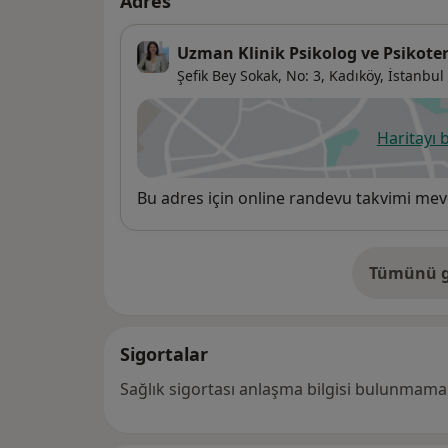
Adres
Uzman Klinik Psikolog ve Psikoter
Şefik Bey Sokak,
No: 3,
Kadıköy
,
İstanbul
Haritayı 
ye
Uygunluk
Bu adres için online randevu takvimi mev
Tümünü g
ad
Sigortalar
Sağlık sigortası anlaşma bilgisi bulunmamak