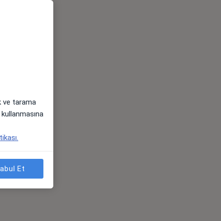
ak ve tarama
i) kullanmasına
tikası.
abul Et