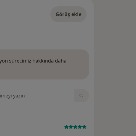
Görüş ekle
on sürecimiz hakkında daha
 daha fazla bilgi edinin
sinde ara