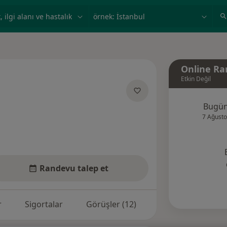
ilgi alanı ve hastalık, isim
örnek: İstanbul
Online Ra
Etkin Değil
anliklar hakkinda
Bugü
7 Ağusto
Randevu talep et
r
Sigortalar
Görüşler (12)