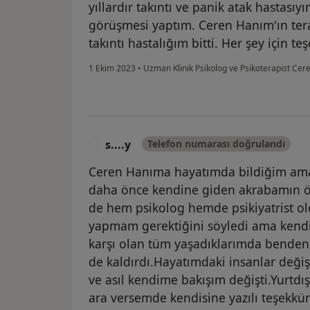
yıllardır takıntı ve panik atak hastasıy
görüşmesi yaptım. Ceren Hanım'ın terapi
takıntı hastalığım bitti. Her şey için teş
1 Ekim 2023
•
Uzman Klinik Psikolog ve Psikoterapist Cer
s....y
Telefon numarası doğrulandı
S
Ceren Hanıma hayatımda bildiğim am
daha önce kendine giden akrabamın ö
de hem psikolog hemde psikiyatrist ol
yapmam gerektiğini söyledi ama kend
karşı olan tüm yaşadıklarımda benden
de kaldırdı.Hayatımdaki insanlar de
ve asıl kendime bakışım değişti.Yurtdış
ara versemde kendisine yazılı teşekkü