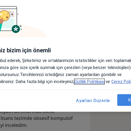
en Tatar olarak, Kadıköy Yoğurtçu
yetişkinler, 15 yaş üzeri ergenler ve
e psikoterapi çalışmaları yürütüyorum.
mamda, belirtileri kişinin yaşam
üntüleriyle birlikte ele alıyorum.
iniz bizim için önemli
kezi'nde klinik psikolog olarak
abul ederek, Şirketimiz ve ortaklarımızın istatistikler için veri toplam
ştım. Depresyon, panik atak ve kaygı
arınıza göre size içerik sunmak için çerezleri (veya benzer teknolojiler
fke sorunları, yeme bozuklukları,
 olursunuz.Tercihlerinizi istediğiniz zaman ayarlardan görebilir ve
anışanların psikoterapi süreçlerinde
lirsiniz. Daha fazla bilgi için inceleyiniz,
Gizlilik Politikası
ve
Çerez Poli
Yüksek Lisans eğitimim sırasında
K
Ayarları Düzenle
sikiyatri yatan hasta bölümünde
iyatri birimlerinde klinik
lisans tezimde obsesif kompulsif
yi inceledim.