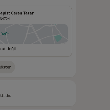
apist Ceren Tatar
34724
büyüt
ni bir sekmede açılır
cut değil
öster
res hakkında
tadır.