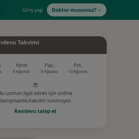
Giriş yap
Doktor musunuz?
ndevu Takvimi
n
Yarın
Paz,
Pzt,
Sal,
Çar,
s
8 Ağustos
9 Ağustos
10 Ağustos
11 Ağustos
12 Ağus
Bu uzman ilgili adres için online
danışmanlık/takvim sunmuyor.
Randevu talep et