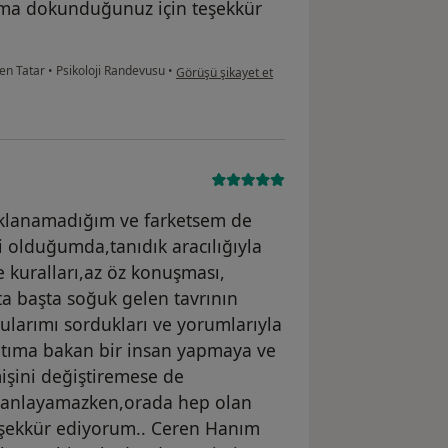
ıma dokunduğunuz için teşekkür
kullanıcının görüşüne göre s....y
ren Tatar
•
Psikoloji Randevusu
•
Görüşü şikayet et
klanamadığım ve farketsem de
li olduğumda,tanıdık aracılığıyla
 kuralları,az öz konuşması,
ta başta soğuk gelen tavrının
ularımı sordukları ve yorumlarıyla
yatıma bakan bir insan yapmaya ve
şini değiştiremese de
ha anlayamazken,orada hep olan
teşekkür ediyorum.. Ceren Hanım