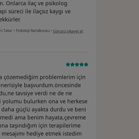
ım. Onlarca ilaç ve psikolog
 süreci ile ilaçsız kaygı ve
ekkürler.
kullanıcının görüşüne göre b....r
en Tatar
•
Psikoloji Randevusu
•
Görüşü şikayet et
a çözemediğim problemlerim için
nerisiyle başvurdum.öncesinde
du,ne tavsiye verdi ne de ne
i yolumu bulurken ona ve herkese
 daha güçlü ayakta durdu ve beni
ğişmedi ama benim hayata,çevreme
ına taşındığım için terapilerime
r mesajımı hediye etmek istedim