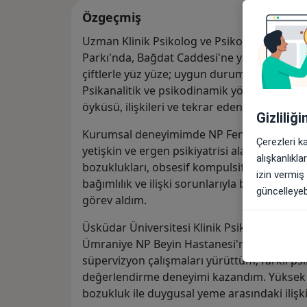
Özgeçmiş
Uzman Klinik Psikolog ve Psikoterapist Cer
Parkı'nda, Bağdat Caddesi'ne yakın ofisimde 
çiftlerle yüz yüze; uygun durumlarda onlin
Psikanalitik ve psikodinamik yönelimli çalış
öyküsü, ilişkileri ve tekrar eden duygusal ör
Gizliliğ
Kurumsal deneyimimde NP Feneryolu Tıp Mer
Çerezleri k
yetişkin ve ergen psikiyatrisi alanında çalı
alışkanlıkl
bozuklukları, obsesif kompulsif bozukluk, ö
izin vermiş
bağımlılık ve ilişki sorunlarıyla başvuran d
güncelleyebi
görev aldım.
Üsküdar Üniversitesi Klinik Psikoloji Tezli 
Ümraniye NP Beyin Hastanesi'nin erişkin p
süpervizyon çalışmaları yürüttüm; farklı psik
değerlendirme deneyimi kazandım. Yüksek 
bozukluk ile duygusal yeme arasındaki ilişki