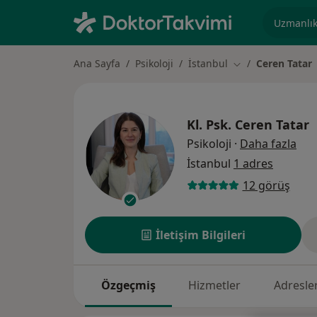
Uzmanlık, 
Ana Sayfa
Psikoloji
İstanbul
Ceren Tatar
Şehir değiştir
Kl. Psk.
Ceren Tatar
uzm
Psikoloji
·
Daha fazla
İstanbul
1 adres
12 görüş
İletişim Bilgileri
Özgeçmiş
Hizmetler
Adresle