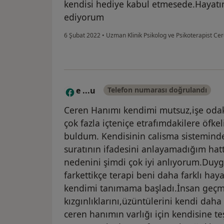
kendisi hediye kabul etmesede.Hayat
ediyorum
6 Şubat 2022
•
Uzman Klinik Psikolog ve Psikoterapist Ce
e ...u
Telefon numarası doğrulandı
E
Ceren Hanımı kendimi mutsuz,işe oda
çok fazla içteniçe etrafımdakilere öfke
buldum. Kendisinin calisma sisteminde
suratının ifadesini anlayamadığım hat
nedenini şimdi çok iyi anlıyorum.Duyg
farkettikçe terapi beni daha farklı ha
kendimi tanımama başladı.İnsan geçmi
kızgınlıklarını,üzüntülerini kendi da
ceren hanımın varlığı için kendisine 