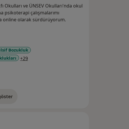
fı Okulları ve ÜNSEV Okulları'nda okul
a psikoterapi çalışmalarımı
a online olarak sürdürüyorum.
lsif Bozukluk
a11y_sr_more_diseases
lukları
+29
öster
neyim hakkında