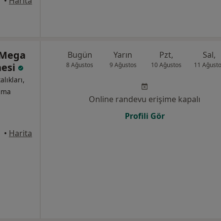
anbul
•
Harita
 Mega
Bugün
Yarın
Pzt,
Sal,
nesi
8 Ağustos
9 Ağustos
10 Ağustos
11 Ağust
alıkları,
izma
Online randevu erişime kapalı
Profili Gör
anbul
•
Harita