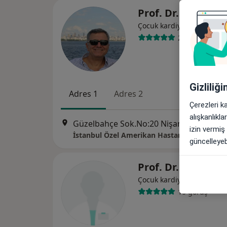
Prof. Dr. Alpay Çe
Çocuk kardiyolojisi
28 görüş
Gizliliğ
Adres 1
Adres 2
Çerezleri k
alışkanlıkl
Güzelbahçe Sok.No:20 Nişantaşı Teşvikiye, 
izin vermiş
İstanbul Özel Amerikan Hastanesi
güncelleyebi
Prof. Dr. Aygün 
Çocuk kardiyolojisi
10 görüş