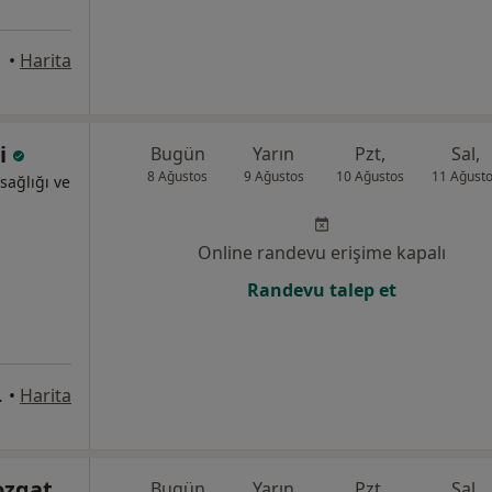
•
Harita
ci
Bugün
Yarın
Pzt,
Sal,
8 Ağustos
9 Ağustos
10 Ağustos
11 Ağust
sağlığı ve
Online randevu erişime kapalı
Randevu talep et
arıyer/İstanbul, İstanbul
•
Harita
ozgat
Bugün
Yarın
Pzt,
Sal,