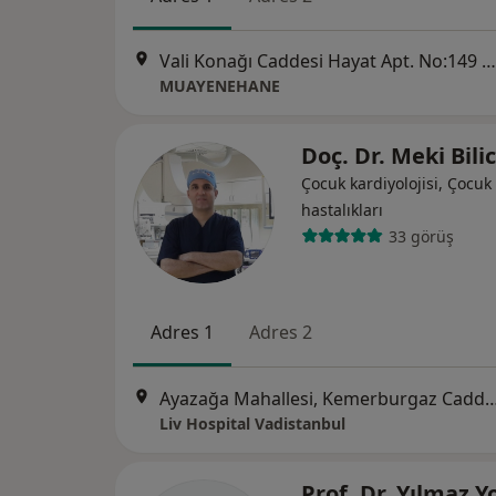
Vali Konağı Caddesi Hayat Apt. No:149 Daire 2, İstanbul
MUAYENEHANE
Doç. Dr. Meki Bili
Çocuk kardiyolojisi, Çocuk 
hastalıkları
33 görüş
Adres 1
Adres 2
Ayazağa Mahallesi, Kemerburgaz Caddesi, Vadistanbul Park Etabı, 7F Blok, 34475 S
Liv Hospital Vadistanbul
Prof. Dr. Yılmaz Y