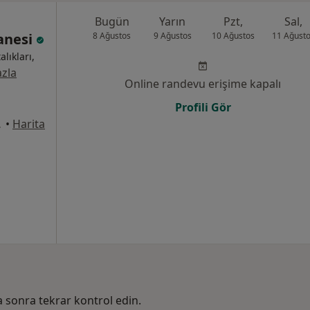
Bugün
Yarın
Pzt,
Sal,
tanesi
8 Ağustos
9 Ağustos
10 Ağustos
11 Ağust
alıkları,
zla
Online randevu erişime kapalı
Profili Gör
31, Pendik
•
Harita
ha sonra tekrar kontrol edin.