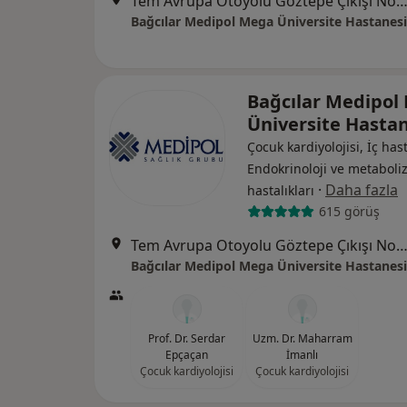
Tem Avrupa Otoyolu Göztepe Çıkışı No: 1Bağcılar, İst
Bağcılar Medipol Mega Üniversite Hastanesi
Bağcılar Medipol
Üniversite Hasta
Çocuk kardiyolojisi, İç hast
Endokrinoloji ve metabol
·
Daha fazla
hastalıkları
615 görüş
Tem Avrupa Otoyolu Göztepe Çıkışı No: 1Bağcılar, İst
Bağcılar Medipol Mega Üniversite Hastanesi
Prof. Dr. Serdar
Uzm. Dr. Maharram
Epçaçan
İmanlı
Çocuk kardiyolojisi
Çocuk kardiyolojisi