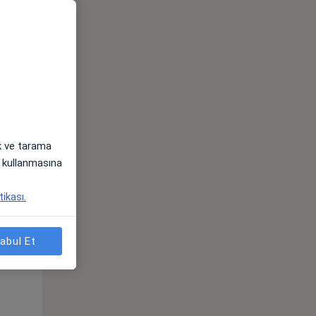
Çar,
Per,
Cum,
os
12 Ağustos
13 Ağustos
14 Ağustos
ak ve tarama
i) kullanmasına
tikası.
Çar,
Per,
Cum,
abul Et
os
12 Ağustos
13 Ağustos
14 Ağustos