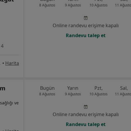
8 Ağustos
9 Ağustos
10 Ağustos
11 Ağust
Online randevu erişime kapalı
Randevu talep et
 4
31, Pendik
•
Harita
am
Bugün
Yarın
Pzt,
Sal,
8 Ağustos
9 Ağustos
10 Ağustos
11 Ağust
sağlığı ve
Online randevu erişime kapalı
Randevu talep et