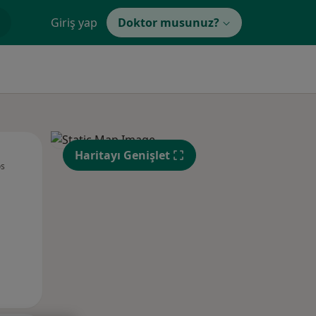
Giriş yap
Doktor musunuz?
Çar,
Per,
Cum,
Haritayı Genişlet
os
12 Ağustos
13 Ağustos
14 Ağustos