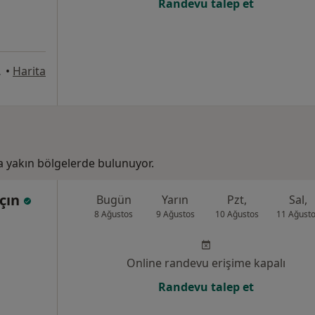
Randevu talep et
İstanbul
•
Harita
a yakın bölgelerde bulunuyor.
lçın
Bugün
Yarın
Pzt,
Sal,
8 Ağustos
9 Ağustos
10 Ağustos
11 Ağust
Online randevu erişime kapalı
Randevu talep et