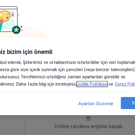
liker
Bugün
Yarın
Pzt,
Sal,
8 Ağustos
9 Ağustos
10 Ağustos
11 Ağust
Online randevu erişime kapalı
Randevu talep et
iniz bizim için önemli
abul ederek, Şirketimiz ve ortaklarımızın istatistikler için veri toplam
arınıza göre size içerik sunmak için çerezleri (veya benzer teknolojiler
İstanbul
•
Harita
 olursunuz.Tercihlerinizi istediğiniz zaman ayarlardan görebilir ve
lirsiniz. Daha fazla bilgi için inceleyiniz,
Gizlilik Politikası
ve
Çerez Poli
Dindar
Bugün
Yarın
Pzt,
Sal,
K
Ayarları Düzenle
8 Ağustos
9 Ağustos
10 Ağustos
11 Ağust
Online randevu erişime kapalı