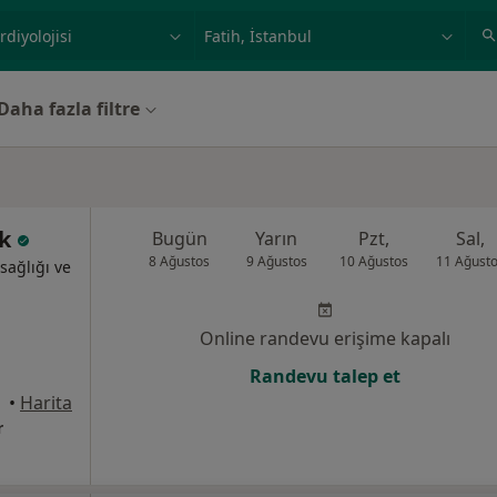
ilgi alanı ve hastalık, isim
örnek: İstanbul
Daha fazla filtre
ik
Bugün
Yarın
Pzt,
Sal,
8 Ağustos
9 Ağustos
10 Ağustos
11 Ağust
sağlığı ve
Online randevu erişime kapalı
Randevu talep et
•
Harita
r