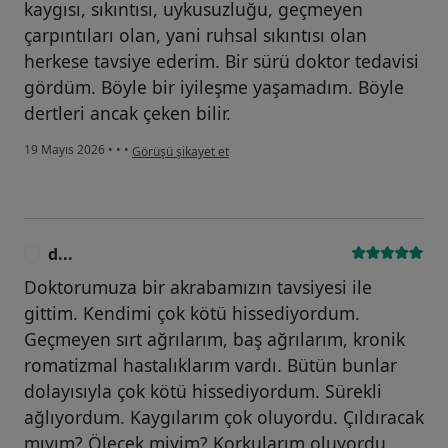
kaygısı, sıkıntısı, uykusuzluğu, geçmeyen
çarpıntıları olan, yani ruhsal sıkıntısı olan
herkese tavsiye ederim. Bir sürü doktor tedavisi
gördüm. Böyle bir iyileşme yaşamadım. Böyle
dertleri ancak çeken bilir.
kullanıcının görüşüne göre s...
19 Mayıs 2026
•
•
•
Görüşü şikayet et
d...
D
Doktorumuza bir akrabamızın tavsiyesi ile
gittim. Kendimi çok kötü hissediyordum.
Geçmeyen sırt ağrılarım, baş ağrılarım, kronik
romatizmal hastalıklarım vardı. Bütün bunlar
dolayısıyla çok kötü hissediyordum. Sürekli
ağlıyordum. Kaygılarım çok oluyordu. Çıldıracak
mıyım? Ölecek miyim? Korkularım oluyordu.