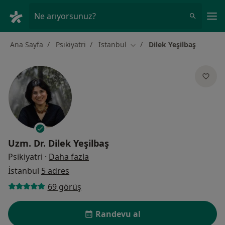
An
Ne arıyorsunuz?
Ana Sayfa
Psikiyatri
İstanbul
Dilek Yeşilbaş
Şehir değiştir
Uzm. Dr.
Dilek Yeşilbaş
uzmanliklar hakkinda
Psikiyatri
·
Daha fazla
İstanbul
5 adres
69 görüş
Randevu al