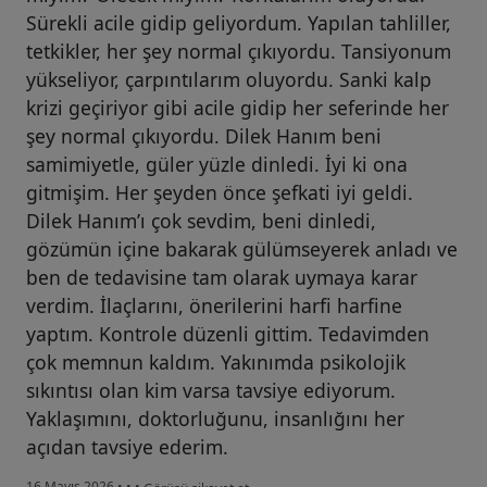
Sürekli acile gidip geliyordum. Yapılan tahliller,
tetkikler, her şey normal çıkıyordu. Tansiyonum
yükseliyor, çarpıntılarım oluyordu. Sanki kalp
krizi geçiriyor gibi acile gidip her seferinde her
şey normal çıkıyordu. Dilek Hanım beni
samimiyetle, güler yüzle dinledi. İyi ki ona
gitmişim. Her şeyden önce şefkati iyi geldi.
Dilek Hanım’ı çok sevdim, beni dinledi,
gözümün içine bakarak gülümseyerek anladı ve
ben de tedavisine tam olarak uymaya karar
verdim. İlaçlarını, önerilerini harfi harfine
yaptım. Kontrole düzenli gittim. Tedavimden
çok memnun kaldım. Yakınımda psikolojik
sıkıntısı olan kim varsa tavsiye ediyorum.
Yaklaşımını, doktorluğunu, insanlığını her
açıdan tavsiye ederim.
kullanıcının görüşüne göre d...
16 Mayıs 2026
•
•
•