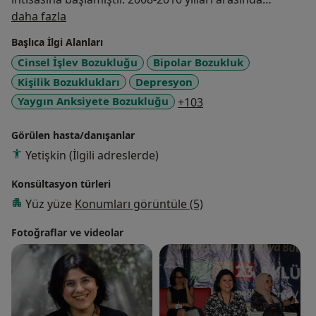
Hakkımda
mecburi hizmet için Hakkari Devlet Hastanesine
daha fazla
gitmiştir. 2010-2013 yılları arasında yeniden İstanbul
Başlıca İlgi Alanları
Bakırköy Prof.Dr. Mazhar Osman Ruh Sağlığı ve Sinir
Cinsel İşlev Bozukluğu
Bipolar Bozukluk
Hastalıkları Eğitim ve Araştırma hastanesinde psikiyatri
Kişilik Bozuklukları
Depresyon
uzmanı olarak hastalarına hizmet vermiştir.
a11y_sr_more_diseas
Yaygın Anksiyete Bozukluğu
+103
Görülen hasta/danışanlar
Yetişkin (İlgili adreslerde)
Konsültasyon türleri
Yüz yüze
Konumları görüntüle (5)
Fotoğraflar ve videolar