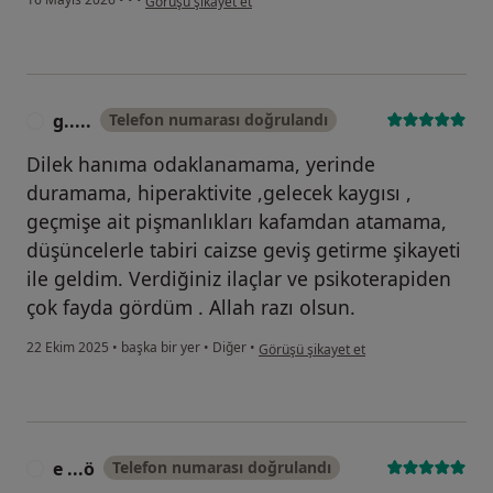
Görüşü şikayet et
g.....
Telefon numarası doğrulandı
G
Dilek hanıma odaklanamama, yerinde
duramama, hiperaktivite ,gelecek kaygısı ,
geçmişe ait pişmanlıkları kafamdan atamama,
düşüncelerle tabiri caizse geviş getirme şikayeti
ile geldim. Verdiğiniz ilaçlar ve psikoterapiden
çok fayda gördüm . Allah razı olsun.
kullanıcının görüşüne göre g.....
22 Ekim 2025
•
başka bir yer
•
Diğer
•
Görüşü şikayet et
e ...ö
Telefon numarası doğrulandı
E