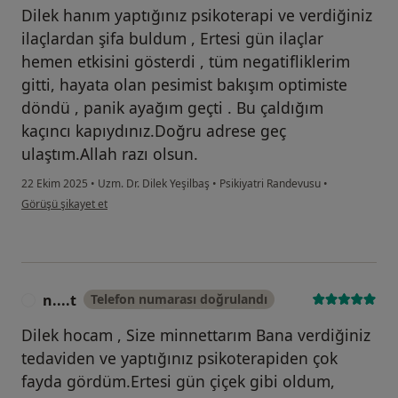
Dilek hanım yaptığınız psikoterapi ve verdiğiniz
ilaçlardan şifa buldum , Ertesi gün ilaçlar
hemen etkisini gösterdi , tüm negatifliklerim
gitti, hayata olan pesimist bakışım optimiste
döndü , panik ayağım geçti . Bu çaldığım
kaçıncı kapıydınız.Doğru adrese geç
ulaştım.Allah razı olsun.
22 Ekim 2025
•
Uzm. Dr. Dilek Yeşilbaş
•
Psikiyatri Randevusu
•
kullanıcının görüşüne göre e ...ö
Görüşü şikayet et
n....t
Telefon numarası doğrulandı
N
Dilek hocam , Size minnettarım Bana verdiğiniz
tedaviden ve yaptığınız psikoterapiden çok
fayda gördüm.Ertesi gün çiçek gibi oldum,