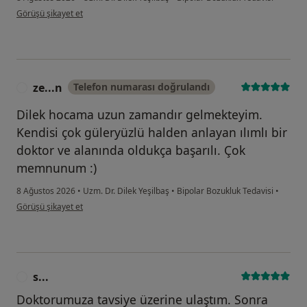
kullanıcının görüşüne göre f.....
Görüşü şikayet et
ze...n
Telefon numarası doğrulandı
Z
Dilek hocama uzun zamandır gelmekteyim.
Kendisi çok güleryüzlü halden anlayan ılımlı bir
doktor ve alanında oldukça başarılı. Çok
memnunum :)
8 Ağustos 2026
•
Uzm. Dr. Dilek Yeşilbaş
•
Bipolar Bozukluk Tedavisi
•
kullanıcının görüşüne göre ze...n
Görüşü şikayet et
s...
S
Doktorumuza tavsiye üzerine ulaştım. Sonra