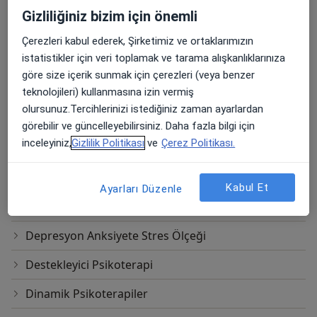
Beck Depresyon Ölçeği
Gizliliğiniz bizim için önemli
Bilişsel Davranışçı Terapi
Çerezleri kabul ederek, Şirketimiz ve ortaklarımızın
istatistikler için veri toplamak ve tarama alışkanlıklarınıza
Bipolar Bozukluk Tedavisi
göre size içerik sunmak için çerezleri (veya benzer
Bireysel Psikoterapi Çalışması ve Tedavisi
teknolojileri) kullanmasına izin vermiş
olursunuz.Tercihlerinizi istediğiniz zaman ayarlardan
Boşanma Danışmanlığı
görebilir ve güncelleyebilirsiniz. Daha fazla bilgi için
inceleyiniz,
Gizlilik Politikası
ve
Çerez Politikası.
Bütüncül Psikoterapi
Cinsel Terapi
Kabul Et
Ayarları Düzenle
Cinsel İktidarsızlık Tedavisi
Depresyon Anksiyete Stres Ölçeği
Destekleyici Psikoterapi
Dinamik Psikoterapiler