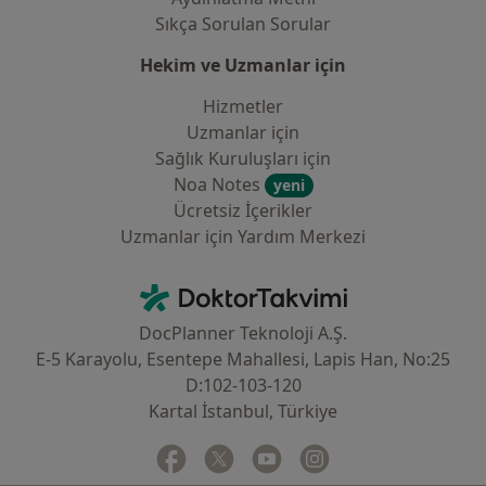
Sıkça Sorulan Sorular
Hekim ve Uzmanlar için
Hizmetler
Uzmanlar için
Sağlık Kuruluşları için
Noa Notes
yeni
Ücretsiz İçerikler
Uzmanlar için Yardım Merkezi
İletişim
DoktorTakvimi - Ana Sayfa
DocPlanner Teknoloji A.Ş.
E-5 Karayolu, Esentepe Mahallesi, Lapis Han, No:25
D:102-103-120
Kartal İstanbul, Türkiye
Facebook
yeni bir sekmede açılır
Twitter
yeni bir sekmede açılır
Youtube
yeni bir sekmede açılır
Instagram
yeni bir sekmede aç