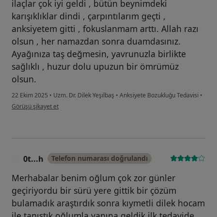
ilaçlar çok iyi geldi , bütün beynimdeki
karışıklıklar dindi , çarpıntılarım geçti ,
anksiyetem gitti , fokuslanmam arttı. Allah razı
olsun , her namazdan sonra duamdasınız.
Ayağınıza taş değmesin, yavrunuzla birlikte
sağlıklı , huzur dolu upuzun bir ömrümüz
olsun.
22 Ekim 2025
•
Uzm. Dr. Dilek Yeşilbaş
•
Anksiyete Bozukluğu Tedavisi
•
kullanıcının görüşüne göre n....t
Görüşü şikayet et
0t...h
Telefon numarası doğrulandı
0
Merhabalar benim oğlum çok zor günler
geçiriyordu bir sürü yere gittik bir çözüm
bulamadık araştırdık sonra kıymetli dilek hocam
ile tanıştık oğlumla yanına geldik ilk tedavide