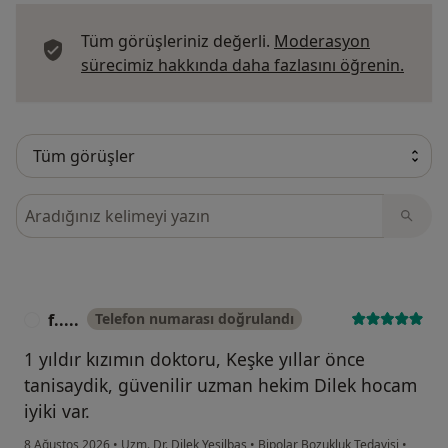
Tüm görüşleriniz değerli.
Moderasyon
Görüş
sürecimiz hakkında daha fazlasını öğrenin.
Görüşler içerisinde ara
f.....
Telefon numarası doğrulandı
F
1 yıldır kızımın doktoru, Keşke yıllar önce
tanisaydik, güvenilir uzman hekim Dilek hocam
iyiki var.
8 Ağustos 2026
•
Uzm. Dr. Dilek Yeşilbaş
•
Bipolar Bozukluk Tedavisi
•