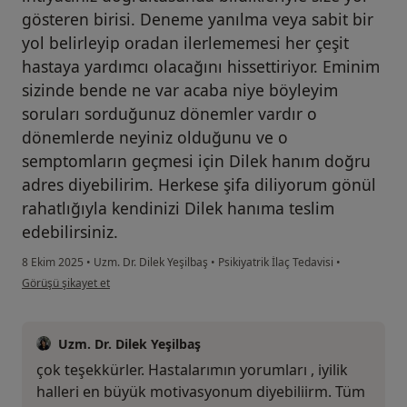
gösteren birisi. Deneme yanılma veya sabit bir
yol belirleyip oradan ilerlememesi her çeşit
hastaya yardımcı olacağını hissettiriyor. Eminim
sizinde bende ne var acaba niye böyleyim
soruları sorduğunuz dönemler vardır o
dönemlerde neyiniz olduğunu ve o
semptomların geçmesi için Dilek hanım doğru
adres diyebilirim. Herkese şifa diliyorum gönül
rahatlığıyla kendinizi Dilek hanıma teslim
edebilirsiniz.
8 Ekim 2025
•
Uzm. Dr. Dilek Yeşilbaş
•
Psikiyatrik İlaç Tedavisi
•
kullanıcının görüşüne göre um...s
Görüşü şikayet et
Uzm. Dr. Dilek Yeşilbaş
çok teşekkürler. Hastalarımın yorumları , iyilik
halleri en büyük motivasyonum diyebiliirm. Tüm