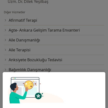
Uzm. Dr. Dilek Yeşilbaş
Diğer Hizmetler
Afirmatif Terapi
Agte- Ankara Gelişim Tarama Envanteri
Aile Danışmanlığı
Aile Terapisi
Anksiyete Bozukluğu Tedavisi
Bağımlılık Danışmanlığı
Bağımlılık Tedavisi
Bağımlılık Terapisi
Beck Anksiyete Ölçeği Değerlendirme