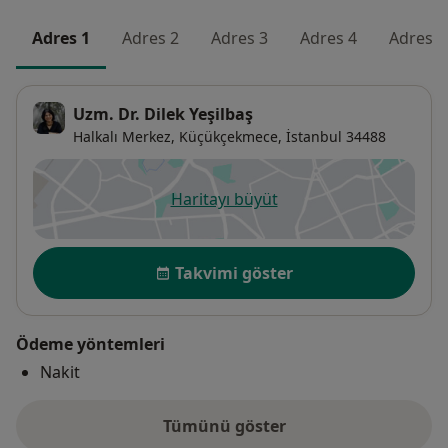
Adres 1
Adres 2
Adres 3
Adres 4
Adres 5
Uzm. Dr. Dilek Yeşilbaş
Halkalı Merkez,
Küçükçekmece
,
İstanbul
34488
Haritayı büyüt
yeni bir sekmede açılır
Uygunluk
Takvimi göster
Ödeme yöntemleri
Nakit
Tümünü göster
adres hakkında