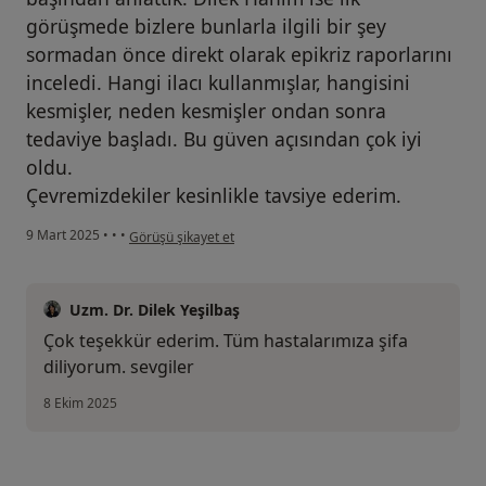
görüşmede bizlere bunlarla ilgili bir şey
sormadan önce direkt olarak epikriz raporlarını
inceledi. Hangi ilacı kullanmışlar, hangisini
kesmişler, neden kesmişler ondan sonra
tedaviye başladı. Bu güven açısından çok iyi
oldu.
Çevremizdekiler kesinlikle tavsiye ederim.
kullanıcının görüşüne göre a...
9 Mart 2025
•
•
•
Görüşü şikayet et
Uzm. Dr. Dilek Yeşilbaş
Çok teşekkür ederim. Tüm hastalarımıza şifa
diliyorum. sevgiler
8 Ekim 2025