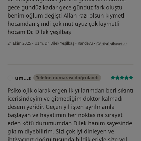
gece gündüz kadar gece gündüz fark oluştu
benim oğlum değişti Allah razı olsun kıymetli
hocamdan şimdi çok mutluyuz çok kıymetli
hocam Dr. Dilek yeşilbaş
kullanıcının görüşüne göre
21 Ekim 2025
•
Uzm. Dr. Dilek Yeşilbaş
•
Randevu
•
Görüşü şikayet et
um...s
Telefon numarası doğrulandı
U
Psikolojik olarak ergenlik yıllarımdan beri sıkıntı
içerisindeyim ve gitmediğim doktor kalmadı
desem yeridir. Geçen yıl işten ayrılmamla
başlayan ve hayatımın her noktasına sirayet
eden kötü durumumdan Dilek hanım sayesinde
çıktım diyebilirim. Sizi çok iyi dinleyen ve
ihtiyacınız doğrultusunda bildikleriyle size yol