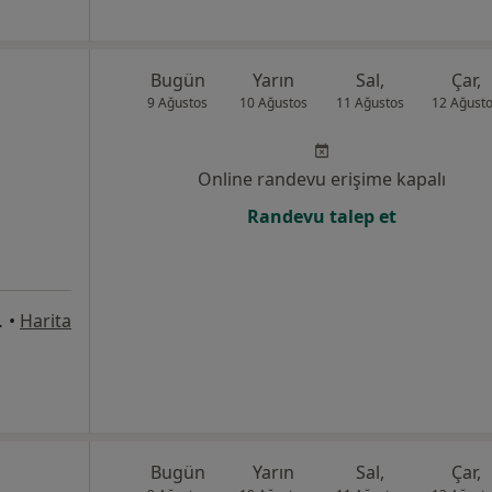
Bugün
Yarın
Sal,
Çar,
9 Ağustos
10 Ağustos
11 Ağustos
12 Ağust
Online randevu erişime kapalı
Randevu talep et
 No:121, Ankara
•
Harita
Bugün
Yarın
Sal,
Çar,