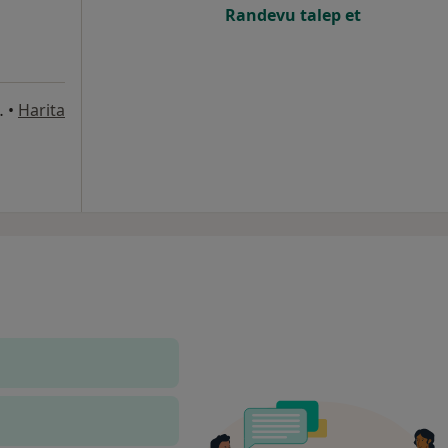
Randevu talep et
timesgut/Ankara, Etimesgut
•
Harita