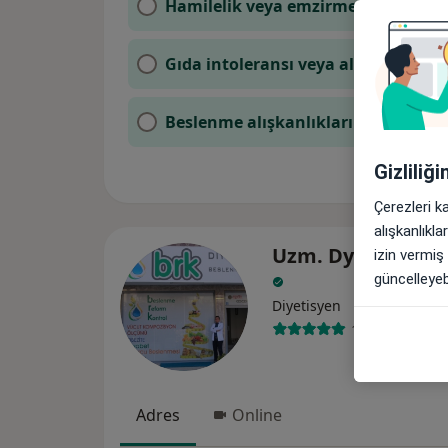
Hamilelik veya emzirme
Gıda intoleransı veya alerjiler
Beslenme alışkanlıklarımı geliştir
Gizliliğ
Çerezleri k
alışkanlıkl
Uzm. Dyt. Burak K
izin vermiş
güncelleyebi
Diyetisyen
182 görüş
Adres
Online