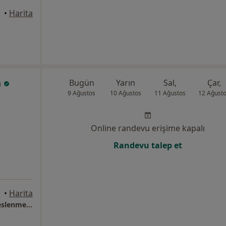
•
Harita
n
Bugün
Yarın
Sal,
Çar,
9 Ağustos
10 Ağustos
11 Ağustos
12 Ağust
Online randevu erişime kapalı
Randevu talep et
•
Harita
Fonksiyonel Tıp Diyetisyeni Nisa Erdoğan Beslenme Danışmanlığı