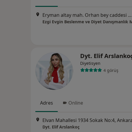
Eryman altay mah. Orhan bey caddesi ata yıldız plaza 8. Kat no:70, Ankara
Dyt. Elif Arslanko
Diyetisyen
4 görüş
Adres
Online
Elvan Mahallesi 1934 Sokak No:4, Ankar
Dyt. Elif Arslankoç