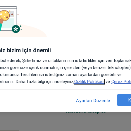
mek
iniz bizim için önemli
abul ederek, Şirketimiz ve ortaklarımızın istatistikler için veri toplam
arınıza göre size içerik sunmak için çerezleri (veya benzer teknolojiler
ayıkçı
Bugün
Yarın
Sal,
Çar,
 olursunuz.Tercihlerinizi istediğiniz zaman ayarlardan görebilir ve
9 Ağustos
10 Ağustos
11 Ağustos
12 Ağust
lirsiniz. Daha fazla bilgi için inceleyiniz,
Gizlilik Politikası
ve
Çerez Poli
K
Online randevu erişime kapalı
Ayarları Düzenle
Randevu talep et