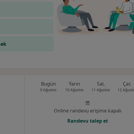
mek
Bugün
Yarın
Sal,
Çar,
9 Ağustos
10 Ağustos
11 Ağustos
12 Ağust
Online randevu erişime kapalı
Randevu talep et