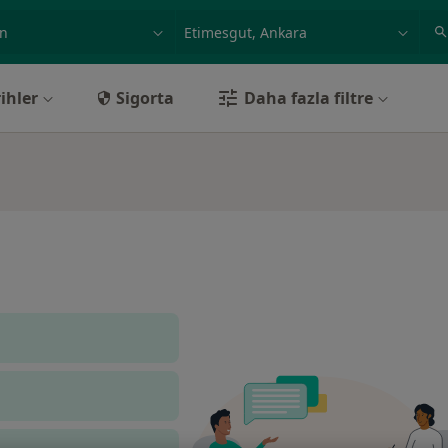
ilgi alanı ve hastalık, isim
örnek: İstanbul
ihler
Sigorta
Daha fazla filtre