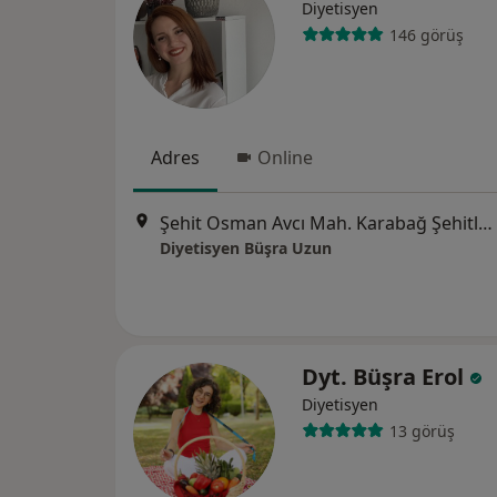
Diyetisyen
146 görüş
Adres
Online
Şehit Osman Avcı Mah. Karabağ Şehitleri Bulvarı No:12/58 Etimesgut, Etimesgut
Diyetisyen Büşra Uzun
Dyt. Büşra Erol
Diyetisyen
13 görüş