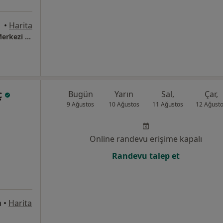
•
Harita
Ezgi Evgin Beslenme ve Diyet Danışmanlık Merkezi - DİYET HİZMETİMİZ MEVCUTTUR.
ç
Bugün
Yarın
Sal,
Çar,
9 Ağustos
10 Ağustos
11 Ağustos
12 Ağust
Online randevu erişime kapalı
Randevu talep et
a
•
Harita