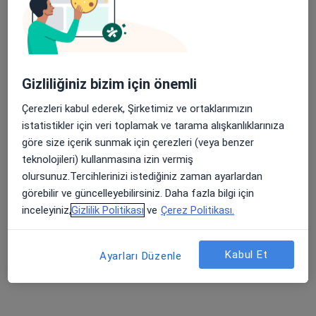
Medicana Bursa Hastanesi
Bu uzman ilgili adres için online danışmanlık/takvim sunmuyor.
Randevu talep et
Gizliliğiniz bizim için önemli
Çerezleri kabul ederek, Şirketimiz ve ortaklarımızın
istatistikler için veri toplamak ve tarama alışkanlıklarınıza
göre size içerik sunmak için çerezleri (veya benzer
teknolojileri) kullanmasına izin vermiş
olursunuz.Tercihlerinizi istediğiniz zaman ayarlardan
görebilir ve güncelleyebilirsiniz. Daha fazla bilgi için
inceleyiniz,
Gizlilik Politikası
ve
Çerez Politikası.
Doç. Dr. Aysel Aydın Kaderli
Kardiyoloji
Kabul Et
Ayarları Düzenle
3 görüş
Odunluk Mahallesi, İzmir Yolu Cd No:41, Nilüfer
•
Harita
Medicana Bursa Hastanesi