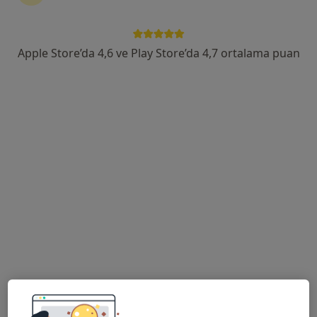
Odunluk Mahallesi, İzmir Yolu Cd No:41, Nilüfer
•
Harita
Medicana Bursa Hastanesi
Apple Store’da 4,6 ve Play Store’da 4,7 ortalama puan
Bu uzman ilgili adres için online danışmanlık/takvim sunmuyor.
Randevu talep et
Doç. Dr. Hakan Özkan
Kardiyoloji
14 görüş
Odunluk Mahallesi, İzmir Yolu Cd No:41, Nilüfer
•
Harita