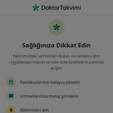
An
Kardiyoloji • Türkiye, Bursa
Filters
Sigorta:
Ace European Sigort
Bursa bölgesinde Ace European Sigorta
Sağlığınıza Dikkat Edin
kabul eden Kardiyologlar
Yakınınızdaki uzmanları bulun ve randevu alın.
Uygulamayı indirin ve size özel özelliklere ücretsiz
erişin:
Randevularınızı kolayca yönetin
Uzmanlarınıza mesaj gönderin
Prof. Dr. Enbiya Aksakal
Kardiyoloji
Bildirimleri alın
6 görüş