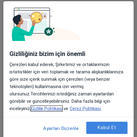
Randevu talep et
Gizliliğiniz bizim için önemli
Çerezleri kabul ederek, Şirketimiz ve ortaklarımızın
istatistikler için veri toplamak ve tarama alışkanlıklarınıza
Dr. Öğr. Üyesi Mustafa Çakır
göre size içerik sunmak için çerezleri (veya benzer
teknolojileri) kullanmasına izin vermiş
Kulak burun boğaz
olursunuz.Tercihlerinizi istediğiniz zaman ayarlardan
Tem Avrupa Otoyolu Göztepe Çıkışı No: 1Bağcılar, İstanbul
•
Harita
görebilir ve güncelleyebilirsiniz. Daha fazla bilgi için
Bağcılar Medipol Mega Üniversite Hastanesi
inceleyiniz,
Gizlilik Politikası
ve
Çerez Politikası.
Bu uzman ilgili adres için online danışmanlık/takvim sunmuyor.
Kabul Et
Randevu talep et
Ayarları Düzenle