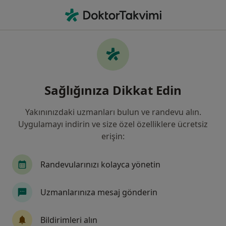
An
Kulak Burun Boğaz • Istanbul
Filters
Sigorta:
Türkiye Barolar Birl
İstanbul bölgesinde Türkiye Barolar Birliği
Sağlığınıza Dikkat Edin
Sosyal Yardım Ve Dayanışma Fonu kabul
eden Kulak Burun Boğaz Doktorları
Yakınınızdaki uzmanları bulun ve randevu alın.
Uygulamayı indirin ve size özel özelliklere ücretsiz
erişin:
Randevularınızı kolayca yönetin
Uzmanlarınıza mesaj gönderin
Dr. Öğr. Üyesi Mustafa Said Tekin
Bildirimleri alın
Kulak burun boğaz