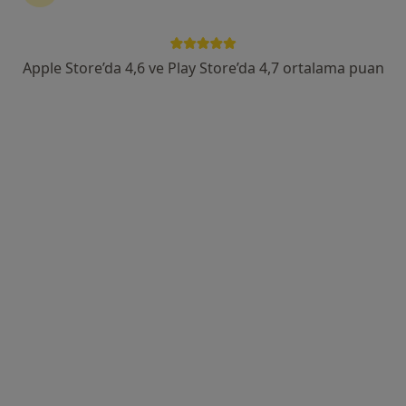
Tem Avrupa Otoyolu Göztepe Çıkışı No: 1Bağcılar, İstanbul
•
Harita
Bağcılar Medipol Mega Üniversite Hastanesi
Apple Store’da 4,6 ve Play Store’da 4,7 ortalama puan
Bu uzman ilgili adres için online danışmanlık/takvim sunmuyor.
Randevu talep et
Doç. Dr. Sibel Yıldırım Moral
Kulak burun boğaz, Odyoloji (dil, konuşma ve ses
bozuklukları)
5 görüş