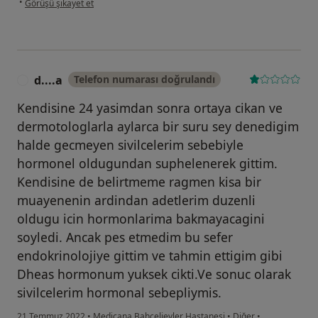
•
Görüşü şikayet et
d....a
Telefon numarası doğrulandı
D
Kendisine 24 yasimdan sonra ortaya cikan ve
dermotologlarla aylarca bir suru sey denedigim
halde gecmeyen sivilcelerim sebebiyle
hormonel oldugundan suphelenerek gittim.
Kendisine de belirtmeme ragmen kisa bir
muayenenin ardindan adetlerim duzenli
oldugu icin hormonlarima bakmayacagini
soyledi. Ancak pes etmedim bu sefer
endokrinolojiye gittim ve tahmin ettigim gibi
Dheas hormonum yuksek cikti.Ve sonuc olarak
sivilcelerim hormonal sebepliymis.
21 Temmuz 2022
•
Medicana Bahçelievler Hastanesi
•
Diğer
•