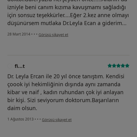
izniyle beni canım kızıma kavuşmamı sağladığı
için sonsuz teşekkürler....Eğer 2.kez anne olmayı
düşünürsem mutlaka Dr.Leyla Ecan a giderim...
kullanıcının görüşüne göre se...ı
28 Mart 2014
•
•
•
Görüşü şikayet et
fi...t
F
Dr. Leyla Ercan ile 20 yıl önce tanıştım. Kendisi
çoook iyi hekimliğinin dışında aynı zamanda
kibar ve naif , kadın ruhundan çok iyi anlayan
bir kişi. Sizi seviyorum doktorum.Başarıların
daim olsun.
kullanıcının görüşüne göre fi...t
1 Ağustos 2013
•
•
•
Görüşü şikayet et