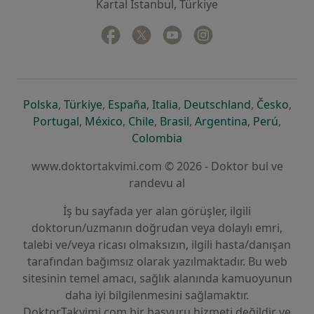
Kartal İstanbul, Türkiye
Facebook
yeni bir sekmede açılır
Twitter
yeni bir sekmede açılır
Youtube
yeni bir sekmede açılır
Instagram
yeni bir sekmede aç
yeni bir sekmede açılır
yeni bir sekmede açılır
yeni bir sekmede açılır
yeni bir sekmede açılır
yeni bir sek
yeni 
Polska
,
Türkiye
,
España
,
Italia
,
Deutschland
,
Česko
,
yeni bir sekmede açılır
yeni bir sekmede açılır
yeni bir sekmede açılır
yeni bir sekmede açılır
yeni bir sekm
yeni bi
Portugal
,
México
,
Chile
,
Brasil
,
Argentina
,
Perú
,
yeni bir sekmede açılır
Colombia
www.doktortakvimi.com © 2026 - Doktor bul ve
randevu al
İş bu sayfada yer alan görüşler, ilgili
doktorun/uzmanın doğrudan veya dolaylı emri,
talebi ve/veya ricası olmaksızın, ilgili hasta/danışan
tarafından bağımsız olarak yazılmaktadır. Bu web
sitesinin temel amacı, sağlık alanında kamuoyunun
daha iyi bilgilenmesini sağlamaktır.
DoktorTakvimi.com bir başvuru hizmeti değildir ve