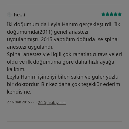
he...i
İki doğumum da Leyla Hanım gerçekleştirdi. İlk
doğumumda(2011) genel anastezi
uygulanmıştı. 2015 yaptığım doğuda ise spinal
anestezi uygulandı.
Spinal anesteziyle ilgili çok rahatlatıcı tavsiyeleri
oldu ve ilk doğumuma göre daha hızlı ayağa
kalktım.
Leyla Hanım işine iyi bilen sakin ve güler yüzlü
bir doktordur. Bir kez daha çok teşekkür ederim
kendisine.
kullanıcının görüşüne göre he...i
27 Nisan 2015
•
•
•
Görüşü şikayet et