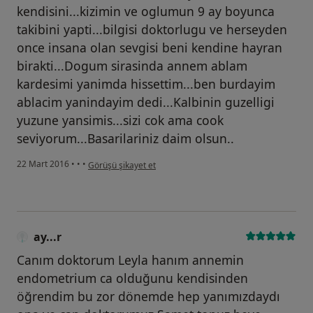
kendisini...kizimin ve oglumun 9 ay boyunca
takibini yapti...bilgisi doktorlugu ve herseyden
once insana olan sevgisi beni kendine hayran
birakti...Dogum sirasinda annem ablam
kardesimi yanimda hissettim...ben burdayim
ablacim yanindayim dedi...Kalbinin guzelligi
yuzune yansimis...sizi cok ama cook
seviyorum...Basarilariniz daim olsun..
kullanıcının görüşüne göre he...i
22 Mart 2016
•
•
•
Görüşü şikayet et
ay...r
Canım doktorum Leyla hanım annemin
endometrium ca olduğunu kendisinden
öğrendim bu zor dönemde hep yanımızdaydı