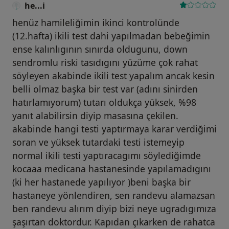
he...i
henüz hamileliğimin ikinci kontrolünde
(12.hafta) ikili test dahi yapılmadan bebeğimin
ense kalınlıgının sınırda oldugunu, down
sendromlu riski tasıdıgını yüzüme çok rahat
söyleyen akabinde ikili test yapalım ancak kesin
belli olmaz başka bir test var (adını sinirden
hatırlamıyorum) tutarı oldukça yüksek, %98
yanıt alabilirsin diyip masasına çekilen.
akabinde hangi testi yaptırmaya karar verdiğimi
soran ve yüksek tutardaki testi istemeyip
normal ikili testi yaptıracagımı söylediğimde
kocaaa medicana hastanesinde yapılamadıgını
(ki her hastanede yapılıyor )beni başka bir
hastaneye yönlendiren, sen randevu alamazsan
ben randevu alırım diyip bizi neye ugradıgımıza
şaşırtan doktordur. Kapıdan çıkarken de rahatca