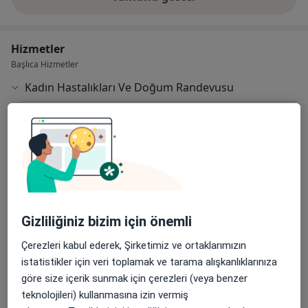
deneyim hakkında
Hizmetler
Başlıca Hizmetler
Kadın Hastalıkları Ve Doğum Randevusu
Eski Londra Asfaltı No: 2,
Ücretler Hakkında
Bahçelievler
Medicana Bahçelievler Hastanesi
Diğer Hizmetler
Da Vinci Robotik Cerrahi
Gizliliğiniz bizim için önemli
Elektron Işınlı Bilgisayarlı Tomografi
Çerezleri kabul ederek, Şirketimiz ve ortaklarımızın
Esd (Sedimantasyon)
istatistikler için veri toplamak ve tarama alışkanlıklarınıza
Hemaferez
göre size içerik sunmak için çerezleri (veya benzer
teknolojileri) kullanmasına izin vermiş
Laserasyon Onarımı