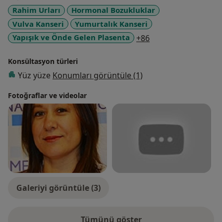
Rahim Urları
Hormonal Bozukluklar
Vulva Kanseri
Yumurtalık Kanseri
a11y_sr_more_dise
Yapışık ve Önde Gelen Plasenta
+86
Konsültasyon türleri
Yüz yüze
Konumları görüntüle (1)
Fotoğraflar ve videolar
Galeriyi görüntüle (3)
Tümünü göster