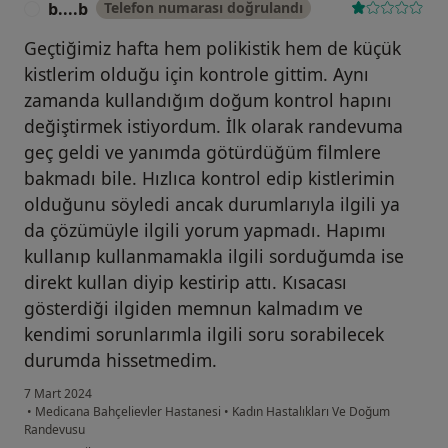
b....b
Telefon numarası doğrulandı
B
Geçtiğimiz hafta hem polikistik hem de küçük
kistlerim olduğu için kontrole gittim. Aynı
zamanda kullandığım doğum kontrol hapını
değiştirmek istiyordum. İlk olarak randevuma
geç geldi ve yanımda götürdüğüm filmlere
bakmadı bile. Hızlıca kontrol edip kistlerimin
olduğunu söyledi ancak durumlarıyla ilgili ya
da çözümüyle ilgili yorum yapmadı. Hapımı
kullanıp kullanmamakla ilgili sorduğumda ise
direkt kullan diyip kestirip attı. Kısacası
gösterdiği ilgiden memnun kalmadım ve
kendimi sorunlarımla ilgili soru sorabilecek
durumda hissetmedim.
7 Mart 2024
•
Medicana Bahçelievler Hastanesi
•
Kadın Hastalıkları Ve Doğum
Randevusu
kullanıcının görüşüne göre b....b