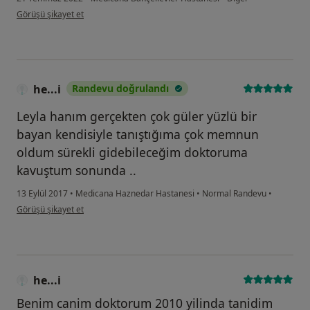
kullanıcının görüşüne göre d....a
Görüşü şikayet et
he...i
Randevu doğrulandı
Leyla hanım gerçekten çok güler yüzlü bir
bayan kendisiyle tanıştığıma çok memnun
oldum sürekli gidebileceğim doktoruma
kavuştum sonunda ..
13 Eylül 2017
•
Medicana Haznedar Hastanesi
•
Normal Randevu
•
kullanıcının görüşüne göre he...i
Görüşü şikayet et
he...i
Benim canim doktorum 2010 yilinda tanidim