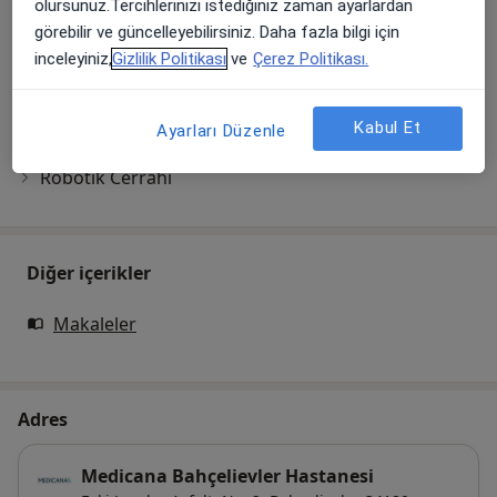
olursunuz.Tercihlerinizi istediğiniz zaman ayarlardan
görebilir ve güncelleyebilirsiniz. Daha fazla bilgi için
Normal Randevu
inceleyiniz,
Gizlilik Politikası
ve
Çerez Politikası.
Preoperatif Değerlendirme
Kabul Et
Randevu
Ayarları Düzenle
Robotik Cerrahi
Diğer içerikler
Makaleler
Adres
Medicana Bahçelievler Hastanesi