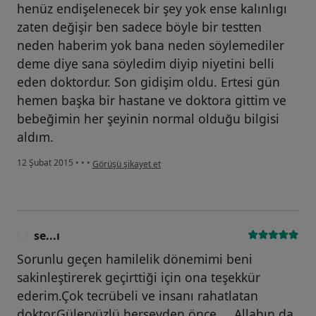
henüz endişelenecek bir şey yok ense kalınlıgı
zaten değişir ben sadece böyle bir testten
neden haberim yok bana neden söylemediler
deme diye sana söyledim diyip niyetini belli
eden doktordur. Son gidişim oldu. Ertesi gün
hemen başka bir hastane ve doktora gittim ve
bebeğimin her şeyinin normal olduğu bilgisi
aldım.
kullanıcının görüşüne göre he...i
12 Şubat 2015
•
•
•
Görüşü şikayet et
se...ı
S
Sorunlu geçen hamilelik dönemimi beni
sakinleştirerek geçirttiği için ona teşekkür
ederim.Çok tecrübeli ve insanı rahatlatan
doktor.Güleryüzlü herşeyden önce.....Allahın da