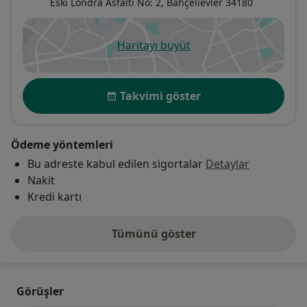
Eski Londra Asfaltı No: 2,
Bahçelievler
34180
Haritayı büyüt
yeni bir sekmede açılır
Uygunluk
Takvimi göster
Ödeme yöntemleri
Bu adreste kabul edilen sigortalar
Detaylar
Nakit
Kredi kartı
Tümünü göster
adres hakkında
Görüşler