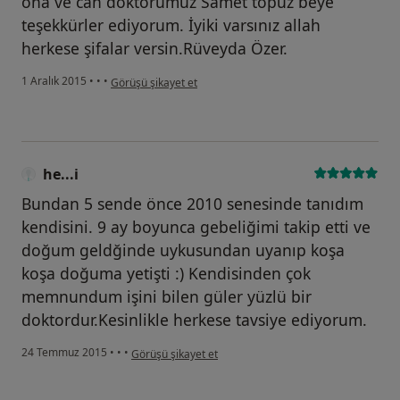
ona ve can doktorumuz Samet topuz beye
teşekkürler ediyorum. İyiki varsınız allah
herkese şifalar versin.Rüveyda Özer.
kullanıcının görüşüne göre ay...r
1 Aralık 2015
•
•
•
Görüşü şikayet et
he...i
Bundan 5 sende önce 2010 senesinde tanıdım
kendisini. 9 ay boyunca gebeliğimi takip etti ve
doğum geldğinde uykusundan uyanıp koşa
koşa doğuma yetişti :) Kendisinden çok
memnundum işini bilen güler yüzlü bir
doktordur.Kesinlikle herkese tavsiye ediyorum.
kullanıcının görüşüne göre he...i
24 Temmuz 2015
•
•
•
Görüşü şikayet et