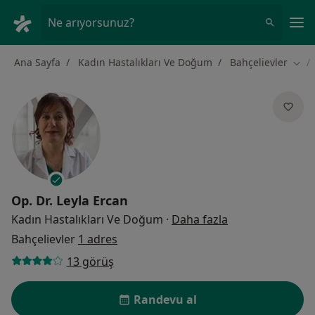
An
Ne arıyorsunuz?
Ana Sayfa
Kadın Hastalıkları Ve Doğum
Bahçelievler
Şehir
Op. Dr.
Leyla Ercan
uzmanliklar hak
Kadın Hastalıkları Ve Doğum
·
Daha fazla
Bahçelievler
1 adres
13 görüş
Randevu al