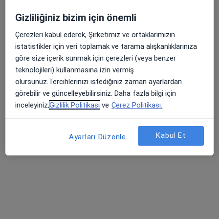
Gizliliğiniz bizim için önemli
Çerezleri kabul ederek, Şirketimiz ve ortaklarımızın
Dr. Öğr. Üyesi Gökhan
Op. Dr. Rasim
Prof. Dr. Burak
istatistikler için veri toplamak ve tarama alışkanlıklarınıza
Cansabuncu
Şerifoğlu
Demirağ
Ortopedi ve
Ortopedi ve
Ortopedi ve
göre size içerik sunmak için çerezleri (veya benzer
travmatoloji
travmatoloji
travmatoloji
teknolojileri) kullanmasına izin vermiş
olursunuz.Tercihlerinizi istediğiniz zaman ayarlardan
6 uzmanın hepsini gör
görebilir ve güncelleyebilirsiniz. Daha fazla bilgi için
Bu kurumda online uygunluğu bulunan bir doktor veya uzman bulunamadı
inceleyiniz,
Gizlilik Politikası
ve
Çerez Politikası.
Profili Gör
Kabul Et
Ayarları Düzenle