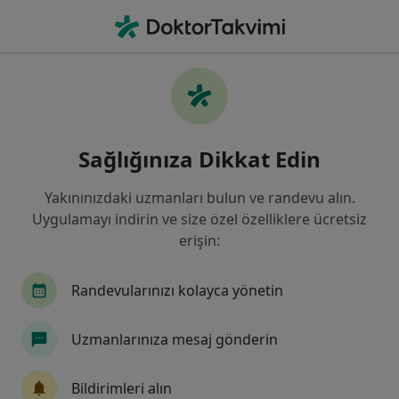
An
Ortopedi Ve Travmatoloji • Türkiye, Bursa
Filters
Sigorta:
Inter Partner Assista
Bursa bölgesinde Inter Partner Assistance
Sağlığınıza Dikkat Edin
kabul eden Ortopedi Ve Travmatoloji
Uzmanları
Yakınınızdaki uzmanları bulun ve randevu alın.
Uygulamayı indirin ve size özel özelliklere ücretsiz
erişin:
Randevularınızı kolayca yönetin
Uzmanlarınıza mesaj gönderin
Op. Dr. Semih Ak
Bildirimleri alın
Ortopedi ve travmatoloji