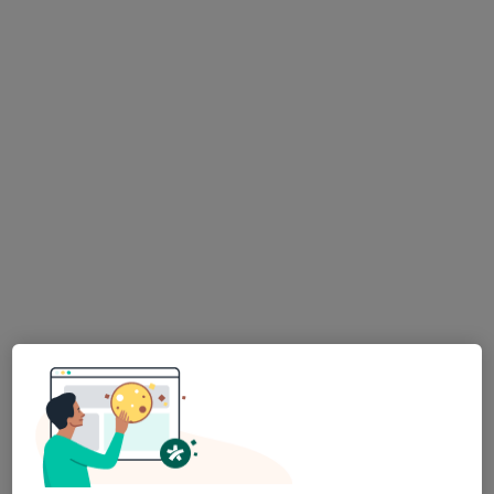
Odunluk mahallesi İzmir yolu Cad. No:41, Bursa
•
Harita
Medicana Bursa Hastanesi
Bu uzman ilgili adres için online danışmanlık/takvim sunmuyor.
Randevu talep et
Medicana Bursa Hastanesi
·
Daha fazla
Ortopedi ve travmatoloji, Romatoloji, Kardiyoloji
886 görüş
Odunluk Mahallesi, İzmir Yolu Cd No:41, Nilüfer
•
Harita
Medicana Bursa Hastanesi