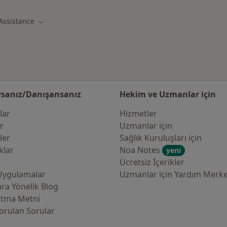
 Assistance
Şehir değiştir
sanız/Danışansanız
Hekim ve Uzmanlar için
lar
Hizmetler
er
Uzmanlar için
ler
Sağlık Kuruluşları için
klar
Noa Notes
yeni
Ücretsiz İçerikler
Uygulamalar
Uzmanlar için Yardım Merke
ra Yönelik Blog
atma Metni
orulan Sorular