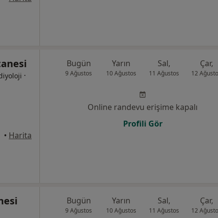
anesi
Bugün
Yarın
Sal,
Çar,
9 Ağustos
10 Ağustos
11 Ağustos
12 Ağust
·
diyoloji
Online randevu erişime kapalı
Profili Gör
•
Harita
nesi
Bugün
Yarın
Sal,
Çar,
9 Ağustos
10 Ağustos
11 Ağustos
12 Ağust