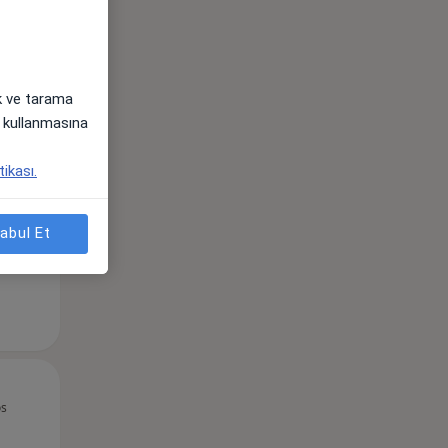
Per,
Cum,
Cmt,
os
13 Ağustos
14 Ağustos
15 Ağustos
ak ve tarama
i) kullanmasına
tikası.
abul Et
Per,
Cum,
Cmt,
os
13 Ağustos
14 Ağustos
15 Ağustos