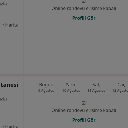
zla
Online randevu erişime kapalı
Profili Gör
•
Harita
tanesi
Bugün
Yarın
Sal,
Çar,
9 Ağustos
10 Ağustos
11 Ağustos
12 Ağust
zla
Online randevu erişime kapalı
Profili Gör
•
Harita