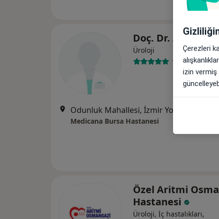
Gizliliğ
Doç. Dr. Alkan Çu
Çerezleri k
Üroloji
alışkanlıkl
13 görüş
izin vermiş
güncelleyebi
Odunluk Mahallesi, İzmir Yolu Cd No:41, Nilüfer
Medicana Bursa Hastanesi
Özel Aritmi Osma
Hastanesi
Üroloji, İç hastalıkları,