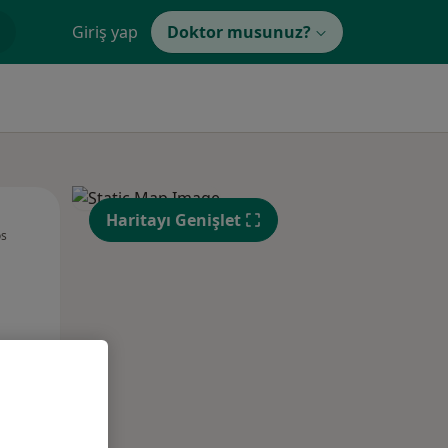
Giriş yap
Doktor musunuz?
Per,
Cum,
Cmt,
Haritayı Genişlet
os
13 Ağustos
14 Ağustos
15 Ağustos