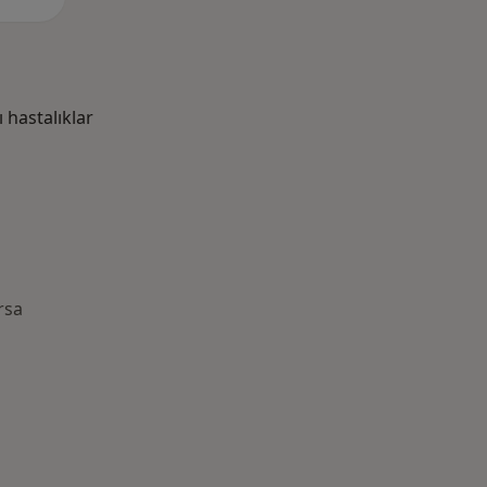
hastalıklar
rsa
azlası: Yakın zamanda aranan bazı hastalıklar