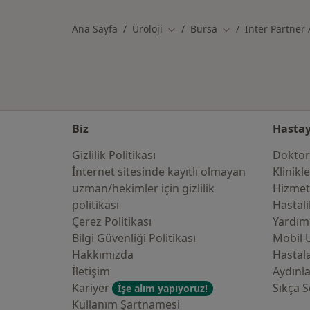
Ana Sayfa
Üroloji
Bursa
Inter Partner
Şehir değiştir
Şehir değiştir
Biz
Hastay
Gizlilik Politikası
Doktor
İnternet sitesinde kayıtlı olmayan
Klinikl
uzman/hekimler i̇çin gizlilik
Hizmet
politikası
Hastali
Çerez Politikası
Yardım
Bilgi Güvenliği Politikası
Mobil 
Hakkımızda
Hastala
İletişim
Aydınl
Kariyer
Sıkça S
İşe alım yapıyoruz!
Kullanım Şartnamesi