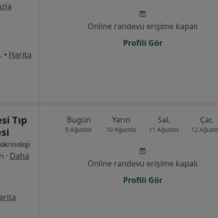
zla
Online randevu erişime kapalı
Profili Gör
ası Karşısı, Osmangazi
•
Harita
si Tıp
Bugün
Yarın
Sal,
Çar,
si
9 Ağustos
10 Ağustos
11 Ağustos
12 Ağust
dokrinoloji
·
Daha
rı
Online randevu erişime kapalı
Profili Gör
arita