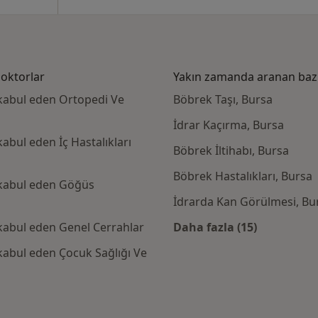
doktorlar
Yakın zamanda aranan bazı 
 kabul eden Ortopedi Ve
Böbrek Taşı, Bursa
İdrar Kaçırma, Bursa
abul eden İç Hastalıkları
Böbrek İltihabı, Bursa
Böbrek Hastalıkları, Bursa
 kabul eden Göğüs
İdrarda Kan Görülmesi, Bu
kabul eden Genel Cerrahlar
Daha fazla (15)
Kategoride daha f
kabul eden Çocuk Sağlığı Ve
tner Assistance kabul eden diğer doktorlar