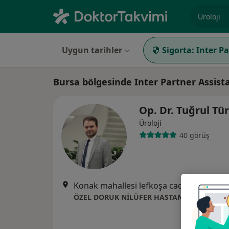
Uzmanlık, 
Uygun tarihler
Sigorta:
Inter P
Bursa bölgesinde Inter Partner Assist
Op. Dr. Tuğrul Tü
Üroloji
40 görüş
Konak mahallesi lefkoşa caddesi barış sokak No: 22 Nilüfer Bursa, Bursa
ÖZEL DORUK NİLÜFER HASTANESİ