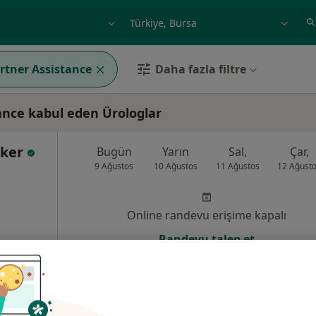
ilgi alanı ve hastalık, isim
örnek: İstanbul
artner Assistance
Daha fazla filtre
ance kabul eden Ürologlar
rker
Bugün
Yarın
Sal,
Çar,
9 Ağustos
10 Ağustos
11 Ağustos
12 Ağust
Online randevu erişime kapalı
Randevu talep et
•
Harita