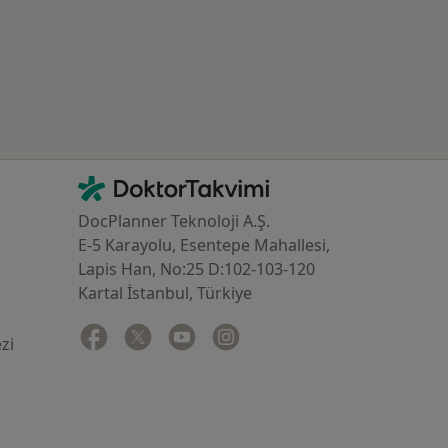
İletişim
DoktorTakvimi - Ana Sayfa
DocPlanner Teknoloji A.Ş.
E-5 Karayolu, Esentepe Mahallesi,
Lapis Han, No:25 D:102-103-120
Kartal İstanbul, Türkiye
Facebook
yeni bir sekmede açılır
Twitter
yeni bir sekmede açılır
Youtube
yeni bir sekmede açılır
Instagram
yeni bir sekmede açılır
zi