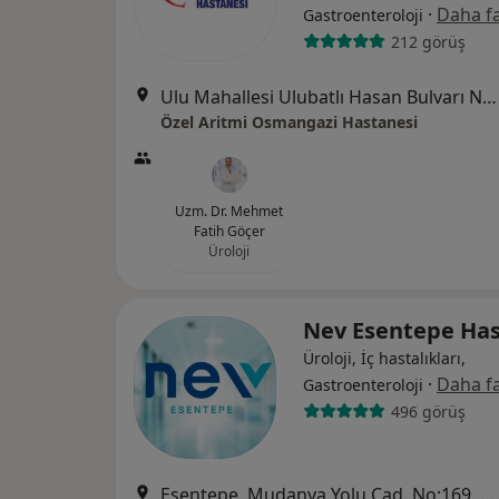
·
Daha fa
Gastroenteroloji
212 görüş
Ulu Mahallesi Ulubatlı Hasan Bulvarı No:48-62, Osmangazi
Özel Aritmi Osmangazi Hastanesi
Uzm. Dr. Mehmet
Fatih Göçer
Üroloji
Nev Esentepe Has
Üroloji, İç hastalıkları,
·
Daha fa
Gastroenteroloji
496 görüş
Esentepe, Mudanya Yolu Cad. No:169, Nilüfer