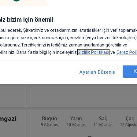
iniz bizim için önemli
buk
Bugün
Yarın
Sal,
Çar,
9 Ağustos
10 Ağustos
11 Ağustos
12 Ağust
abul ederek, Şirketimiz ve ortaklarımızın istatistikler için veri toplam
arınıza göre size içerik sunmak için çerezleri (veya benzer teknolojiler
 olursunuz.Tercihlerinizi istediğiniz zaman ayarlardan görebilir ve
Online randevu erişime kapalı
lirsiniz. Daha fazla bilgi için inceleyiniz,
Gizlilik Politikası
ve
Çerez Poli
Randevu talep et
•
Harita
K
Ayarları Düzenle
ngazi
Bugün
Yarın
Sal,
Çar,
9 Ağustos
10 Ağustos
11 Ağustos
12 Ağust