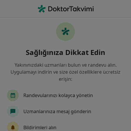
An
Ortopedi Ve Travmatoloji • Kocaeli Province, Türkiye
Filters
Sigorta:
Ziraat Sigorta
Kocaeli bölgesinde Ziraat Sigorta kabul
Sağlığınıza Dikkat Edin
eden Ortopedi Ve Travmatoloji Uzmanları
Yakınınızdaki uzmanları bulun ve randevu alın.
Uygulamayı indirin ve size özel özelliklere ücretsiz
erişin:
Randevularınızı kolayca yönetin
Uzmanlarınıza mesaj gönderin
Kurtköy Ersoy Hastanesi
·
Daha
Ortopedi ve travmatoloji, İç hastalıkları, Kardiyoloji
Bildirimleri alın
fazla