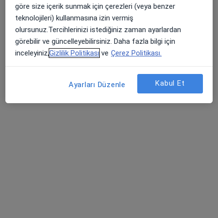
Bu kurumda online uygunluğu bulunan bir doktor veya uzman bulunamadı
göre size içerik sunmak için çerezleri (veya benzer
teknolojileri) kullanmasına izin vermiş
Profili Gör
olursunuz.Tercihlerinizi istediğiniz zaman ayarlardan
görebilir ve güncelleyebilirsiniz. Daha fazla bilgi için
inceleyiniz,
Gizlilik Politikası
ve
Çerez Politikası.
Kabul Et
Ayarları Düzenle
Özel Çakmak Erdem Hastanesi
·
Ortopedi ve travmatoloji, İç hastalıkları, Gastroenteroloji
Daha fazla
184 görüş
Alemdağ Cad. Sezer Sk. No:3-5 Ümraniye - İstanbul, Ümraniye
•
Harita
Özel Çakmak Erdem Hastanesi