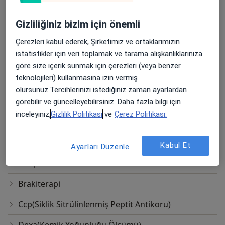
Ayak Ve Ayak Bileği Cerrahisi
Gizliliğiniz bizim için önemli
Ayak Ve Ayak Bileği Laparoskopik Artrodezi
Çerezleri kabul ederek, Şirketimiz ve ortaklarımızın
istatistikler için veri toplamak ve tarama alışkanlıklarınıza
Açık Redüksiyon Internal Fiksasyon(Orif)
göre size içerik sunmak için çerezleri (veya benzer
teknolojileri) kullanmasına izin vermiş
Ağrı Pompası
olursunuz.Tercihlerinizi istediğiniz zaman ayarlardan
Batık Tırnak Tedavisi
görebilir ve güncelleyebilirsiniz. Daha fazla bilgi için
inceleyiniz,
Gizlilik Politikası
ve
Çerez Politikası.
Bebek Kalça Ultrasonu
Bel Cerrahisi(Minimal Invaziv Lomber Spinal Füzyon)
Kabul Et
Ayarları Düzenle
Biseps Tenodezi
Brakiterapi
Ccp(Siklik Sitrülinlenmiş Peptit Antikoru)
Dexa(Kemik Yoğunluğu Ölçümü)