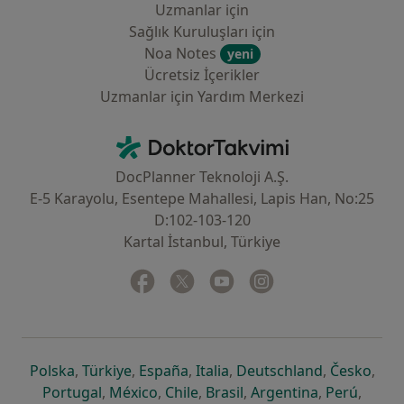
Uzmanlar için
Sağlık Kuruluşları için
Noa Notes
yeni
Ücretsiz İçerikler
Uzmanlar için Yardım Merkezi
İletişim
DoktorTakvimi - Ana Sayfa
DocPlanner Teknoloji A.Ş.
E-5 Karayolu, Esentepe Mahallesi, Lapis Han, No:25
D:102-103-120
Kartal İstanbul, Türkiye
Facebook
yeni bir sekmede açılır
Twitter
yeni bir sekmede açılır
Youtube
yeni bir sekmede açılır
Instagram
yeni bir sekmede aç
yeni bir sekmede açılır
yeni bir sekmede açılır
yeni bir sekmede açılır
yeni bir sekmede açılır
yeni bir sek
yeni 
Polska
,
Türkiye
,
España
,
Italia
,
Deutschland
,
Česko
,
yeni bir sekmede açılır
yeni bir sekmede açılır
yeni bir sekmede açılır
yeni bir sekmede açılır
yeni bir sekm
yeni bi
Portugal
,
México
,
Chile
,
Brasil
,
Argentina
,
Perú
,