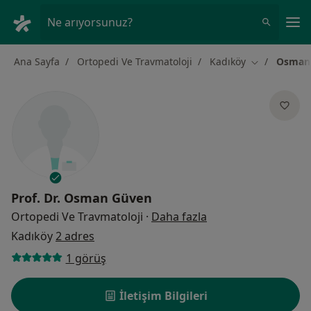
An
Ne arıyorsunuz?
Ana Sayfa
Ortopedi Ve Travmatoloji
Kadıköy
Osman
Şehir değişti
Prof. Dr.
Osman Güven
uzmanliklar hakkin
Ortopedi Ve Travmatoloji
·
Daha fazla
Kadıköy
2 adres
1 görüş
İletişim Bilgileri