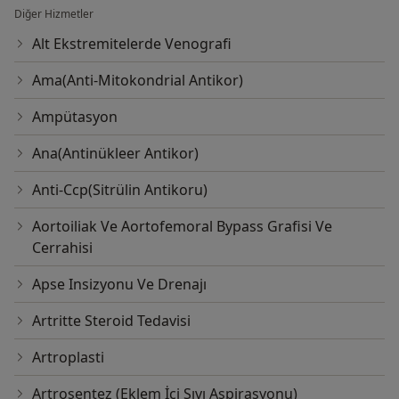
Diğer Hizmetler
Alt Ekstremitelerde Venografi
Ama(Anti-Mitokondrial Antikor)
Ampütasyon
Ana(Antinükleer Antikor)
Anti-Ccp(Sitrülin Antikoru)
Aortoiliak Ve Aortofemoral Bypass Grafisi Ve
Cerrahisi
Apse Insizyonu Ve Drenajı
Artritte Steroid Tedavisi
Artroplasti
Artrosentez (Eklem İçi Sıvı Aspirasyonu)