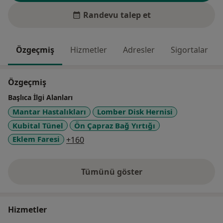
Randevu talep et
Özgeçmiş
Hizmetler
Adresler
Sigortalar
Özgeçmiş
Başlıca İlgi Alanları
Mantar Hastalıkları
Lomber Disk Hernisi
Kubital Tünel
Ön Çapraz Bağ Yırtığı
a11y_sr_more_diseases
Eklem Faresi
+160
Tümünü göster
deneyim hakkında
Hizmetler