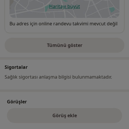
Haritayı büyüt
yeni bir sekmede açılır
Uygunluk
Bu adres için online randevu takvimi mevcut değil
Tümünü göster
adres hakkında
Sigortalar
Sağlık sigortası anlaşma bilgisi bulunmamaktadır.
Görüşler
Görüş ekle