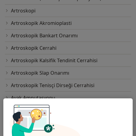
Artroskopi
Artroskopik Akromioplasti
Artroskopik Bankart Onarımı
Artroskopik Cerrahi
Artroskopik Kalsifik Tendinit Cerrahisi
Artroskopik Slap Onarımı
Artroskopik Tenisçi Dirseği Cerrahisi
Ayak Amputasyonu
Ayak Bileği Artroskopisi
Ayak Parmağı Ampütasyonu
Ayak Ve Ayak Bileği Artrodezi