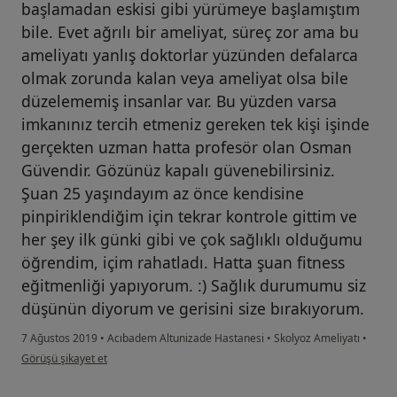
başlamadan eskisi gibi yürümeye başlamıştım
bile. Evet ağrılı bir ameliyat, süreç zor ama bu
ameliyatı yanlış doktorlar yüzünden defalarca
olmak zorunda kalan veya ameliyat olsa bile
düzelememiş insanlar var. Bu yüzden varsa
imkanınız tercih etmeniz gereken tek kişi işinde
gerçekten uzman hatta profesör olan Osman
Güvendir. Gözünüz kapalı güvenebilirsiniz.
Şuan 25 yaşındayım az önce kendisine
pinpiriklendiğim için tekrar kontrole gittim ve
her şey ilk günki gibi ve çok sağlıklı olduğumu
öğrendim, içim rahatladı. Hatta şuan fitness
eğitmenliği yapıyorum. :) Sağlık durumumu siz
düşünün diyorum ve gerisini size bırakıyorum.
7 Ağustos 2019
•
Acıbadem Altunizade Hastanesi
•
Skolyoz Ameliyatı
•
kullanıcının görüşüne göre he...i
Görüşü şikayet et