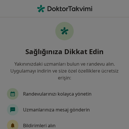
An
Plastik Rekonstrüktif Ve Estetik Cerrahi • Ataşehir, İstanbul
Filters
Sigorta
Harita
Ataşehir, Plastik Rekonstrüktif Ve Estetik
Sağlığınıza Dikkat Edin
Cerrahi
Yakınınızdaki uzmanları bulun ve randevu alın.
Uygulamayı indirin ve size özel özelliklere ücretsiz
erişin:
Randevularınızı kolayca yönetin
Uzmanlarınıza mesaj gönderin
Op. Dr. Ali Cemal Yılmaz
Plastik rekonstrüktif ve estetik cerrahi
Bildirimleri alın
23 görüş