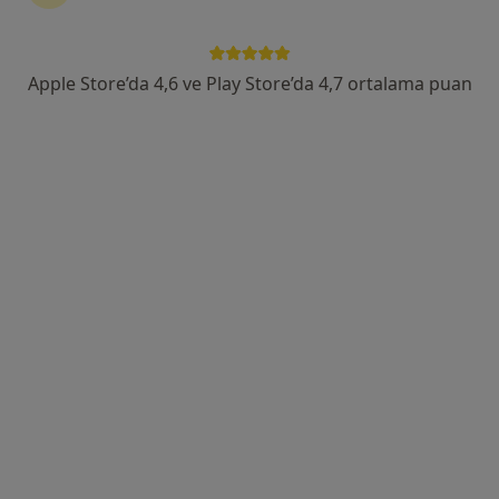
Barbaros Mah. Akzambak Sok. No:3A Uphıll Towers B Kule Daire: 141, İstanbul
•
Harita
Op.Dr. Ali Cemal Yılmaz Plastik Cerrahi
Apple Store’da 4,6 ve Play Store’da 4,7 ortalama puan
Bu uzman ilgili adres için online danışmanlık/takvim sunmuyor.
Randevu talep et
Doç. Dr. Tahsin Görgülü
Plastik rekonstrüktif ve estetik cerrahi
16 görüş
Uphill Towers B Blok D.111 Barbaros Mah. Akzambak sok. No:3, İstanbul
•
Harita