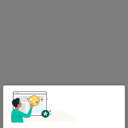
10 görüş
Acıbadem, Tekin Sk. No:8,
•
Harita
Acıbadem Kadıköy Dr. Şinasi Can Hastanesi
Bu uzman ilgili adres için online danışmanlık/takvim sunmuyor.
Randevu talep et
Dr. Öğr. Üyesi Erman Ak
Plastik rekonstrüktif ve estetik cerrahi
4 görüş