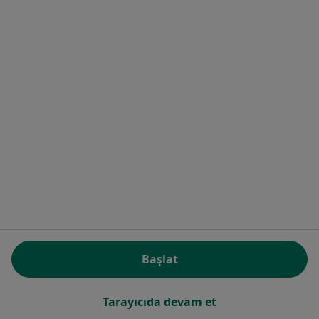
3 görüş
Küçükbakkalköy Mah. Vedat Günyol Cad. No.36, 34750, Ataşehir
•
Harita
Acıbadem Ataşehir Cerrahi Tıp Merkezi
Bu uzman ilgili adres için online danışmanlık/takvim sunmuyor.
Randevu talep et
Başlat
Doç. Dr. İbrahim Aşkar
Plastik rekonstrüktif ve estetik cerrahi
Tarayıcıda devam et
6 görüş