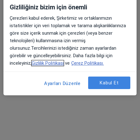
Gültepe Mah. Halkalı Cd No: 99, Küçükçekmece
•
Harita
Gizliliğiniz bizim için önemli
Biruni Üniversite Hastanesi
Bu uzman ilgili adres için online danışmanlık/takvim sunmuyor.
Çerezleri kabul ederek, Şirketimiz ve ortaklarımızın
istatistikler için veri toplamak ve tarama alışkanlıklarınıza
Randevu talep et
göre size içerik sunmak için çerezleri (veya benzer
teknolojileri) kullanmasına izin vermiş
olursunuz.Tercihlerinizi istediğiniz zaman ayarlardan
görebilir ve güncelleyebilirsiniz. Daha fazla bilgi için
inceleyiniz,
Gizlilik Politikası
ve
Çerez Politikası.
Kabul Et
Ayarları Düzenle
Op. Dr. Mehmet Akbalık
Plastik rekonstrüktif ve estetik cerrahi
1 görüş
Gençosman Mah. Mustafayaşar Cad. No:7 Bağcılar E.A.Has.Bağlı, İstanbul
•
Harita
Bağcılar Eğitim Ve Araştırma Hastanesi Güngören Semt Polikliniği