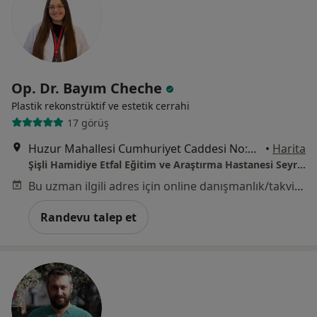
Op. Dr. Bayım Cheche
Plastik rekonstrüktif ve estetik cerrahi
17 görüş
Huzur Mahallesi Cumhuriyet Caddesi No:1 Sarıyer, İstanbul, Sarıyer
•
Harita
Şişli Hamidiye Etfal Eğitim ve Araştırma Hastanesi Seyrantepe Yerleşkesi
Bu uzman ilgili adres için online danışmanlık/takvim sunmuyor.
Randevu talep et