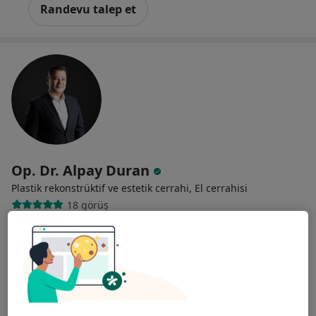
Randevu talep et
Op. Dr. Alpay Duran
Plastik rekonstrüktif ve estetik cerrahi, El cerrahisi
18 görüş
Caddebostan mah Erenköy Palas Apt Bağdat Caddesi No:322, D:Kat:3 daire:13, İstanbul
•
Harita
Op. Dr. Alpay Duran Muayenehanesi
Bu uzman ilgili adres için online danışmanlık/takvim sunmuyor.
Randevu talep et