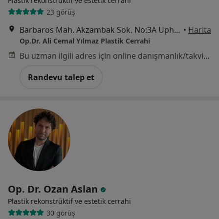
Plastik rekonstrüktif ve estetik cerrahi
23 görüş
Barbaros Mah. Akzambak Sok. No:3A Uphıll Towers B Kule Daire: 141, İstanbul
•
Harita
Op.Dr. Ali Cemal Yılmaz Plastik Cerrahi
Bu uzman ilgili adres için online danışmanlık/takvim sunmuyor.
Randevu talep et
Op. Dr. Ozan Aslan
Plastik rekonstrüktif ve estetik cerrahi
30 görüş