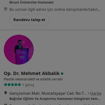
Biruni Üniversite Hastanesi
Bu uzman ilgili adres için online danışmanlık/takvim sunmuyor.
Randevu talep et
Op. Dr. Mehmet Akbalık
Plastik rekonstrüktif ve estetik cerrahi
1 görüş
Gençosman Mah. Mustafayaşar Cad. No:7 Bağcılar E.A.Has.Bağlı, İstanbul
•
Harita
Bağcılar Eğitim Ve Araştırma Hastanesi Güngören Semt Polikliniği