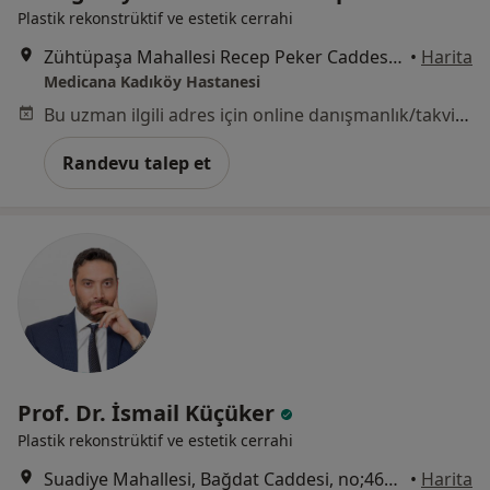
Plastik rekonstrüktif ve estetik cerrahi
Zühtüpaşa Mahallesi Recep Peker Caddesi No:11, Kadıköy
•
Harita
Medicana Kadıköy Hastanesi
Bu uzman ilgili adres için online danışmanlık/takvim sunmuyor.
Randevu talep et
Prof. Dr. İsmail Küçüker
Plastik rekonstrüktif ve estetik cerrahi
Suadiye Mahallesi, Bağdat Caddesi, no;461 kat;1, daire no:3-4, İstanbul
•
Harita