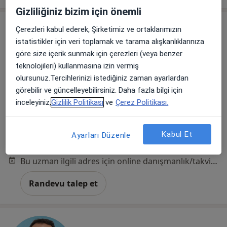
Gizliliğiniz bizim için önemli
Çerezleri kabul ederek, Şirketimiz ve ortaklarımızın
istatistikler için veri toplamak ve tarama alışkanlıklarınıza
göre size içerik sunmak için çerezleri (veya benzer
teknolojileri) kullanmasına izin vermiş
olursunuz.Tercihlerinizi istediğiniz zaman ayarlardan
görebilir ve güncelleyebilirsiniz. Daha fazla bilgi için
Dr. Öğr. Üyesi Burak Ergün Tatar
inceleyiniz,
Gizlilik Politikası
ve
Çerez Politikası.
Plastik rekonstrüktif ve estetik cerrahi
Acıbadem Mahallesi Şht. Emin Çölen Sokağı No:4, Kadıköy
•
Harita
Kabul Et
Ayarları Düzenle
Medipol Acıbadem Bölge Hastanesi
Bu uzman ilgili adres için online danışmanlık/takvim sunmuyor.
Randevu talep et