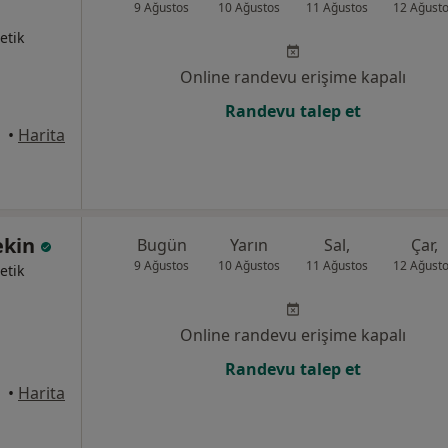
9 Ağustos
10 Ağustos
11 Ağustos
12 Ağust
etik
Online randevu erişime kapalı
Randevu talep et
•
Harita
ekin
Bugün
Yarın
Sal,
Çar,
9 Ağustos
10 Ağustos
11 Ağustos
12 Ağust
etik
Online randevu erişime kapalı
Randevu talep et
tanbul
•
Harita