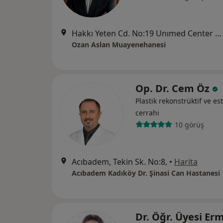
Hakkı Yeten Cd. No:19 Unımed Center K:3, İstanbul
Ozan Aslan Muayenehanesi
Op. Dr. Cem Öz
Plastik rekonstrüktif ve est
cerrahi
10 görüş
Acıbadem, Tekin Sk. No:8,
•
Harita
Acıbadem Kadıköy Dr. Şinasi Can Hastanesi
Dr. Öğr. Üyesi Er