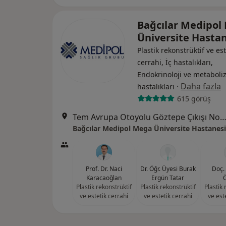
Bağcılar Medipol
Üniversite Hasta
Plastik rekonstrüktif ve est
cerrahi, İç hastalıkları,
Endokrinoloji ve metabol
·
Daha fazla
hastalıkları
615 görüş
Tem Avrupa Otoyolu Göztepe Çıkışı No: 1Bağcılar, İst
Bağcılar Medipol Mega Üniversite Hastanesi
Prof. Dr. Naci
Dr. Öğr. Üyesi Burak
Doç.
Karacaoğlan
Ergün Tatar
Plastik rekonstrüktif
Plastik rekonstrüktif
Plastik 
ve estetik cerrahi
ve estetik cerrahi
ve est