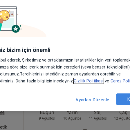
ed
Bugün
Yarın
Sal,
Çar,
9 Ağustos
10 Ağustos
11 Ağustos
12 Ağust
etik
Online randevu erişime kapalı
iniz bizim için önemli
Randevu talep et
abul ederek, Şirketimiz ve ortaklarımızın istatistikler için veri toplam
•
Harita
arınıza göre size içerik sunmak için çerezleri (veya benzer teknolojiler
 olursunuz.Tercihlerinizi istediğiniz zaman ayarlardan görebilir ve
lirsiniz. Daha fazla bilgi için inceleyiniz,
Gizlilik Politikası
ve
Çerez Poli
K
Ayarları Düzenle
em
Bugün
Yarın
Sal,
Çar,
9 Ağustos
10 Ağustos
11 Ağustos
12 Ağust
etik