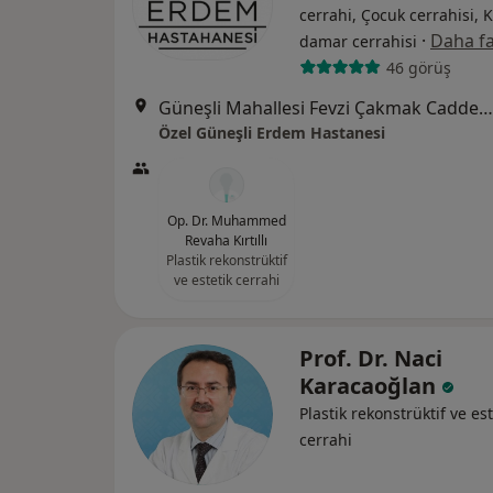
cerrahi, Çocuk cerrahisi, 
·
Daha fa
damar cerrahisi
46 görüş
Güneşli Mahallesi Fevzi Çakmak Caddesi No:72-74, Bağcılar
Özel Güneşli Erdem Hastanesi
Op. Dr. Muhammed
Revaha Kırtıllı
Plastik rekonstrüktif
ve estetik cerrahi
Prof. Dr. Naci
Karacaoğlan
Plastik rekonstrüktif ve est
cerrahi