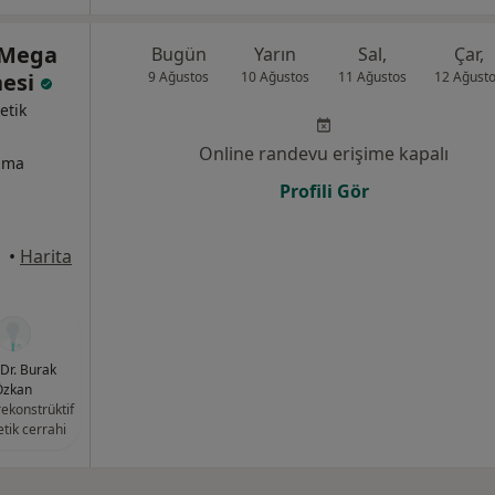
 Mega
Bugün
Yarın
Sal,
Çar,
nesi
9 Ağustos
10 Ağustos
11 Ağustos
12 Ağust
etik
Online randevu erişime kapalı
izma
Profili Gör
anbul
•
Harita
 Dr. Burak
Özkan
rekonstrüktif
etik cerrahi