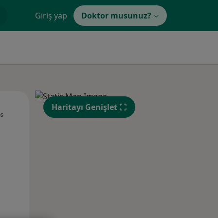
Giriş yap
Doktor musunuz?
Per,
Cum,
Cmt,
Haritayı Genişlet
os
13 Ağustos
14 Ağustos
15 Ağustos