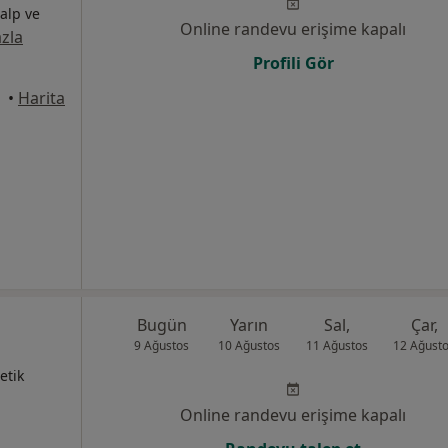
Kalp ve
Online randevu erişime kapalı
zla
Profili Gör
•
Harita
Bugün
Yarın
Sal,
Çar,
9 Ağustos
10 Ağustos
11 Ağustos
12 Ağust
etik
Online randevu erişime kapalı