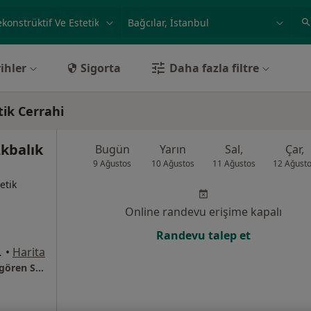
ilgi alanı ve hastalık, isim
örnek: İstanbul
ihler
Sigorta
Daha fazla filtre
tik Cerrahi
kbalık
Bugün
Yarın
Sal,
Çar,
9 Ağustos
10 Ağustos
11 Ağustos
12 Ağust
etik
Online randevu erişime kapalı
Randevu talep et
s.Bağlı, İstanbul
•
Harita
Bağcılar Eğitim Ve Araştırma Hastanesi Güngören Semt Polikliniği