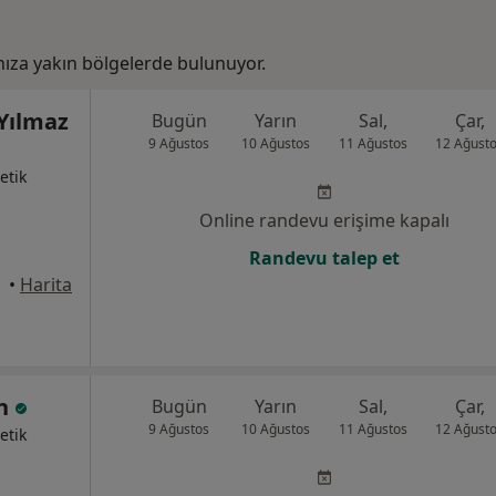
ıza yakın bölgelerde bulunuyor.
 Yılmaz
Bugün
Yarın
Sal,
Çar,
9 Ağustos
10 Ağustos
11 Ağustos
12 Ağust
etik
Online randevu erişime kapalı
Randevu talep et
•
Harita
an
Bugün
Yarın
Sal,
Çar,
9 Ağustos
10 Ağustos
11 Ağustos
12 Ağust
etik