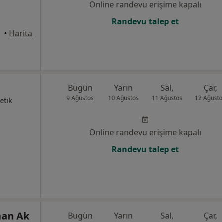
Online randevu erişime kapalı
Randevu talep et
•
Harita
Bugün
Yarın
Sal,
Çar,
9 Ağustos
10 Ağustos
11 Ağustos
12 Ağust
etik
Online randevu erişime kapalı
Randevu talep et
man Ak
Bugün
Yarın
Sal,
Çar,