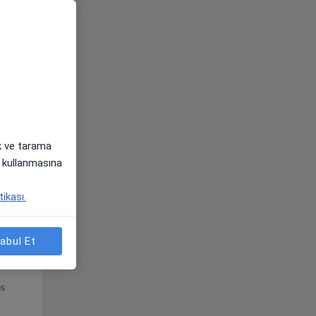
Per,
Cum,
Cmt,
os
13 Ağustos
14 Ağustos
15 Ağustos
ak ve tarama
i) kullanmasına
tikası.
abul Et
Per,
Cum,
Cmt,
os
13 Ağustos
14 Ağustos
15 Ağustos