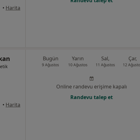
Randevu talep et
anbul
•
Harita
zkan
Bugün
Yarın
Sal,
Çar,
9 Ağustos
10 Ağustos
11 Ağustos
12 Ağust
etik
Online randevu erişime kapalı
Randevu talep et
anbul
•
Harita