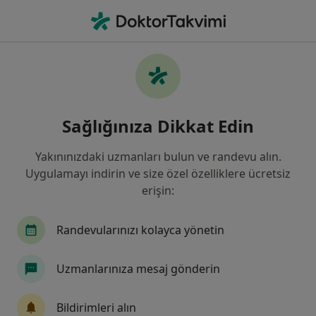
An
Plastik Rekonstrüktif Ve Estetik Cerrahi • Zeytinburnu, İstanbul
Filters
Sigorta
Harita
Zeytinburnu, Plastik Rekonstrüktif Ve
Sağlığınıza Dikkat Edin
Estetik Cerrahi
Yakınınızdaki uzmanları bulun ve randevu alın.
Uygulamayı indirin ve size özel özelliklere ücretsiz
erişin:
Randevularınızı kolayca yönetin
Uzmanlarınıza mesaj gönderin
Prof. Dr. Harun Çöloğlu
Plastik rekonstrüktif ve estetik cerrahi
Bildirimleri alın
80 görüş