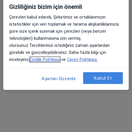
Hakkı Yeten Cd. No:19 Unımed Center K:3, İstanbul
•
Harita
Gizliliğiniz bizim için önemli
Ozan Aslan Muayenehanesi
Bu uzman ilgili adres için online danışmanlık/takvim sunmuyor.
Çerezleri kabul ederek, Şirketimiz ve ortaklarımızın
istatistikler için veri toplamak ve tarama alışkanlıklarınıza
Randevu talep et
göre size içerik sunmak için çerezleri (veya benzer
teknolojileri) kullanmasına izin vermiş
olursunuz.Tercihlerinizi istediğiniz zaman ayarlardan
görebilir ve güncelleyebilirsiniz. Daha fazla bilgi için
inceleyiniz,
Gizlilik Politikası
ve
Çerez Politikası.
Kabul Et
Ayarları Düzenle
Op. Dr. Cem Öz
Plastik rekonstrüktif ve estetik cerrahi
10 görüş
Acıbadem, Tekin Sk. No:8,
•
Harita
Acıbadem Kadıköy Dr. Şinasi Can Hastanesi