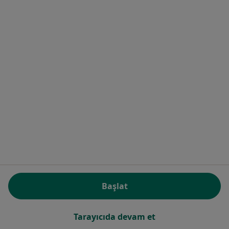
Op. Dr. Billur Sezgin Kızılok
Plastik rekonstrüktif ve estetik cerrahi
6 görüş
Maltepe Mahallesi Davutpaşa Caddesi No:4, Zeytinburnu
•
Harita
Koç Üniversitesi Hastanesi
Bu uzman ilgili adres için online danışmanlık/takvim sunmuyor.
Randevu talep et
Başlat
Tarayıcıda devam et
Op. Dr. Emre Karahan