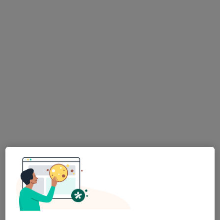
23 görüş
Barbaros Mah. Akzambak Sok. No:3A Uphıll Towers B Kule Daire: 141, İstanbul
•
Harita
Op.Dr. Ali Cemal Yılmaz Plastik Cerrahi
Bu uzman ilgili adres için online danışmanlık/takvim sunmuyor.
Randevu talep et
Op. Dr. Ozan Aslan
Plastik rekonstrüktif ve estetik cerrahi
30 görüş