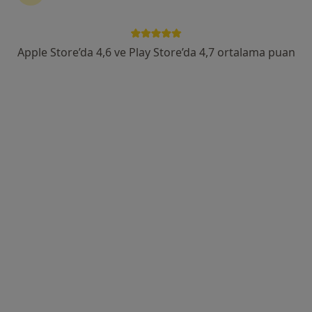
Adnan Kahveci Bulvarı, İstanbul
•
Harita
Memorial Bahçelievler Hastanesi
Apple Store’da 4,6 ve Play Store’da 4,7 ortalama puan
Bu uzman ilgili adres için online danışmanlık/takvim sunmuyor.
Randevu talep et
Op. Dr. Mehmet Can Ubur
Plastik rekonstrüktif ve estetik cerrahi
26 görüş
Kazlıçeşme mahallesi , kennedy caddesi Ottomare suites kat:5 no:102, İstanbul
•
Harita