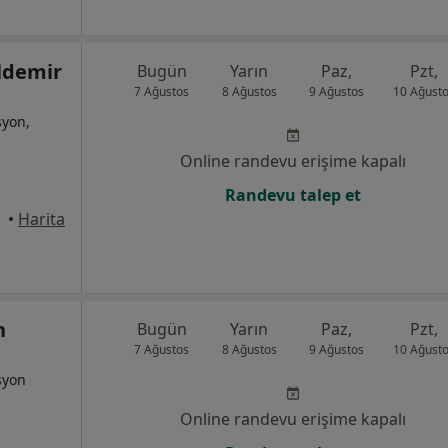
ldemir
Bugün
Yarın
Paz,
Pzt,
7 Ağustos
8 Ağustos
9 Ağustos
10 Ağust
syon,
Online randevu erişime kapalı
Randevu talep et
alya
•
Harita
n
Bugün
Yarın
Paz,
Pzt,
7 Ağustos
8 Ağustos
9 Ağustos
10 Ağust
syon
Online randevu erişime kapalı