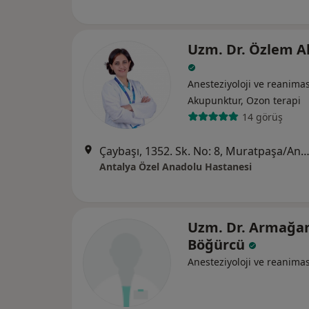
Uzm. Dr. Özlem A
Anesteziyoloji ve reanima
Akupunktur, Ozon terapi
14 görüş
Çaybaşı, 1352. Sk. No: 8, Muratpaşa/Antalya, Ant
Antalya Özel Anadolu Hastanesi
Uzm. Dr. Armağa
Böğürcü
Anesteziyoloji ve reanima