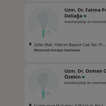
Uzm. Dr. Fatma P
Deliağa
Anesteziyoloji ve reanima
Zafer Mah. Yıldırım Bayezit Cad. No
Memorial Antalya Hastanesi
Uzm. Dr. Osman 
Özekin
Anesteziyoloji ve reanima
Cumhuriyet Mahallesi, 629 Sokak, No:16 Muratpaşa / ANTAL