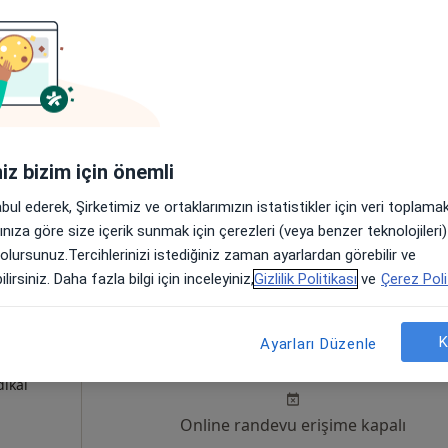
tanesi
Bugün
Yarın
Paz,
Pzt,
7 Ağustos
8 Ağustos
9 Ağustos
10 Ağust
yon, İç
aha
Online randevu erişime kapalı
iniz bizim için önemli
Profili Gör
abul ederek, Şirketimiz ve ortaklarımızın istatistikler için veri toplam
arınıza göre size içerik sunmak için çerezleri (veya benzer teknolojiler
•
Harita
 olursunuz.Tercihlerinizi istediğiniz zaman ayarlardan görebilir ve
lirsiniz. Daha fazla bilgi için inceleyiniz,
Gizlilik Politikası
ve
Çerez Poli
zbilim
Bugün
Yarın
Paz,
Pzt,
K
Ayarları Düzenle
7 Ağustos
8 Ağustos
9 Ağustos
10 Ağust
syon,
dikal
Online randevu erişime kapalı