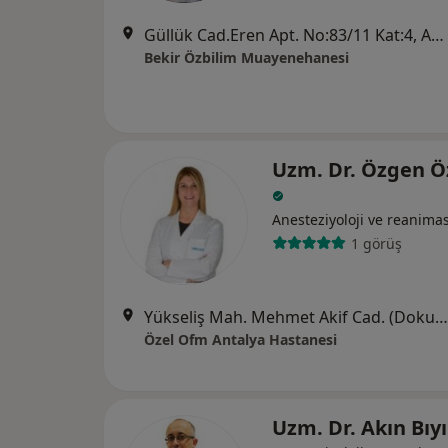
Güllük Cad.Eren Apt. No:83/11 Kat:4, Antalya
Bekir Özbilim Muayenehanesi
Uzm. Dr. Özgen 
Anesteziyoloji ve reanima
1 görüş
Yükseliş Mah. Mehmet Akif Cad. (Dokuma Cumartesi Pazarı Karşısı) No:96 Kepez / ANTALYA, Antalya
Özel Ofm Antalya Hastanesi
Uzm. Dr. Akın Bıy