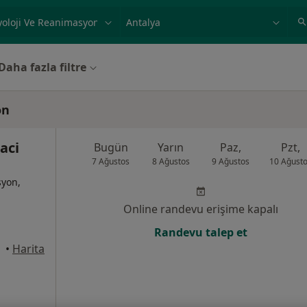
ilgi alanı ve hastalık, isim
örnek: İstanbul
Daha fazla filtre
on
aci
Bugün
Yarın
Paz,
Pzt,
7 Ağustos
8 Ağustos
9 Ağustos
10 Ağust
syon,
Online randevu erişime kapalı
Randevu talep et
•
Harita