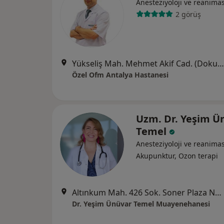
Anesteziyoloji ve reanima
2 görüş
Yükseliş Mah. Mehmet Akif Cad. (Dokuma Cumartesi Pazarı Karşısı) No:96 Kepez / ANTALYA, Antalya
Özel Ofm Antalya Hastanesi
Uzm. Dr. Yeşim Ü
Temel
Anesteziyoloji ve reanima
Akupunktur, Ozon terapi
Altınkum Mah. 426 Sok. Soner Plaza No:13/1, Antalya
Dr. Yeşim Ünüvar Temel Muayenehanesi