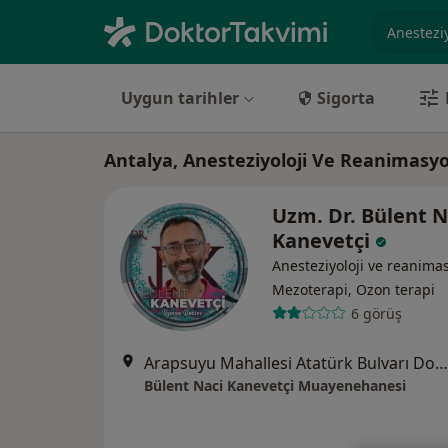
Uzmanlık, 
Uygun tarihler
Sigorta
Antalya, Anesteziyoloji Ve Reanimasy
Uzm. Dr. Bülent N
Kanevetçi
Anesteziyoloji ve reanima
Mezoterapi, Ozon terapi
6 görüş
Arapsuyu Mahallesi Atatürk Bulvarı Doğaner Apt. No:49/2, Antalya
Bülent Naci Kanevetçi Muayenehanesi