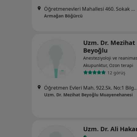
Öğretmenevleri Mahallesi 460. Sokak No:48, Antalya
Armağan Böğürcü
Uzm. Dr. Mezihat
Beyoğlu
Anesteziyoloji ve reanima
Akupunktur, Ozon terapi
12 görüş
Öğretmen Evleri Mah. 922.Sk. No:1 Bilgin Duran Plaza Kat:2 D
Uzm. Dr. Mezihat Beyoğlu Muayenehanesi
Uzm. Dr. Ali Hak