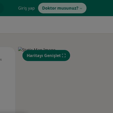
Giriş yap
Doktor musunuz?
Sal,
Çar,
Per,
Haritayı Genişlet
os
11 Ağustos
12 Ağustos
13 Ağustos