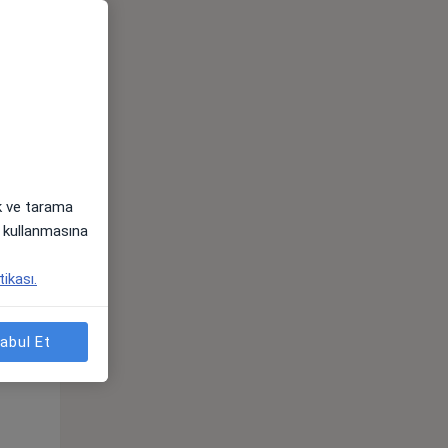
Sal,
Çar,
Per,
os
11 Ağustos
12 Ağustos
13 Ağustos
ak ve tarama
i) kullanmasına
tikası.
Sal,
Çar,
Per,
abul Et
os
11 Ağustos
12 Ağustos
13 Ağustos