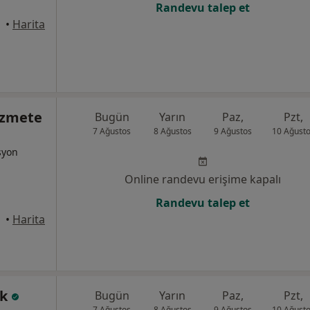
Randevu talep et
•
Harita
Özmete
Bugün
Yarın
Paz,
Pzt,
7 Ağustos
8 Ağustos
9 Ağustos
10 Ağust
syon
Online randevu erişime kapalı
Randevu talep et
•
Harita
ık
Bugün
Yarın
Paz,
Pzt,
7 Ağustos
8 Ağustos
9 Ağustos
10 Ağust