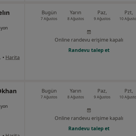
elın
Bugün
Yarın
Paz,
Pzt,
7 Ağustos
8 Ağustos
9 Ağustos
10 Ağust
syon
Online randevu erişime kapalı
Randevu talep et
: 91, Kepez
•
Harita
Okhan
Bugün
Yarın
Paz,
Pzt,
7 Ağustos
8 Ağustos
9 Ağustos
10 Ağust
syon
Online randevu erişime kapalı
Randevu talep et
YA, Antalya
•
Harita