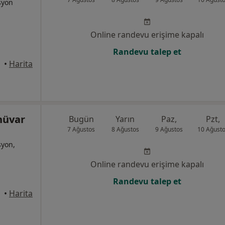
syon
Online randevu erişime kapalı
Randevu talep et
•
Harita
nüvar
Bugün
Yarın
Paz,
Pzt,
7 Ağustos
8 Ağustos
9 Ağustos
10 Ağust
syon,
Online randevu erişime kapalı
Randevu talep et
•
Harita