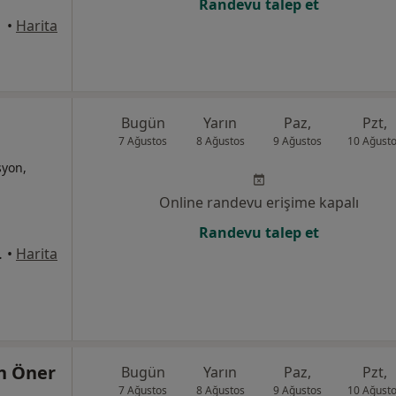
Randevu talep et
•
Harita
Bugün
Yarın
Paz,
Pzt,
7 Ağustos
8 Ağustos
9 Ağustos
10 Ağust
syon,
Online randevu erişime kapalı
Randevu talep et
aire:21-22, Antalya
•
Harita
an Öner
Bugün
Yarın
Paz,
Pzt,
7 Ağustos
8 Ağustos
9 Ağustos
10 Ağust