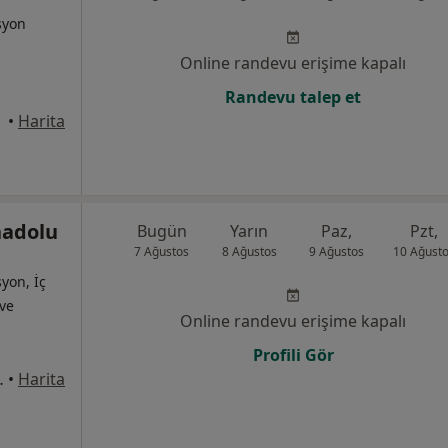
syon
Online randevu erişime kapalı
Randevu talep et
•
Harita
nadolu
Bugün
Yarın
Paz,
Pzt,
7 Ağustos
8 Ağustos
9 Ağustos
10 Ağust
yon, İç
 ve
Online randevu erişime kapalı
Profili Gör
erik / Antalya, Serik
•
Harita