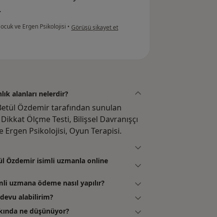
.
kullanıcının görüşüne göre t....k
ocuk ve Ergen Psikolojisi
•
Görüşü şikayet et
k alanları nelerdir?
 Betül Özdemir tarafından sunulan
Dikkat Ölçme Testi, Bilişsel Davranışçı
e Ergen Psikolojisi, Oyun Terapisi.
 Özdemir isimli uzmanla online
i uzmana ödeme nasıl yapılır?
devu alabilirim?
kkında ne düşünüyor?