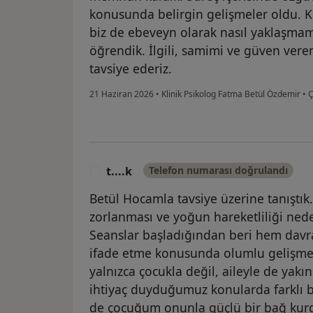
konusunda belirgin gelişmeler oldu. Kı
biz de ebeveyn olarak nasıl yaklaşmam
öğrendik. İlgili, samimi ve güven vere
tavsiye ederiz.
21 Haziran 2026
•
Klinik Psikolog Fatma Betül Özdemir
•
Ç
t....k
Telefon numarası doğrulandı
T
Betül Hocamla tavsiye üzerine tanıştı
zorlanması ve yoğun hareketliliği nede
Seanslar başladığından beri hem davr
ifade etme konusunda olumlu gelişme
yalnızca çocukla değil, aileyle de yakı
ihtiyaç duyduğumuz konularda farklı ba
de çocuğum onunla güçlü bir bağ kurdu