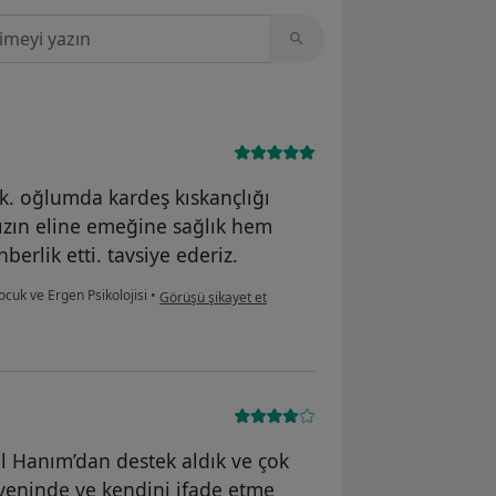
sinde ara
k. oğlumda kardeş kıskançlığı
mızın eline emeğine sağlık hem
rlik etti. tavsiye ederiz.
kullanıcının görüşüne göre s....
cuk ve Ergen Psikolojisi
•
Görüşü şikayet et
l Hanım’dan destek aldık ve çok
veninde ve kendini ifade etme