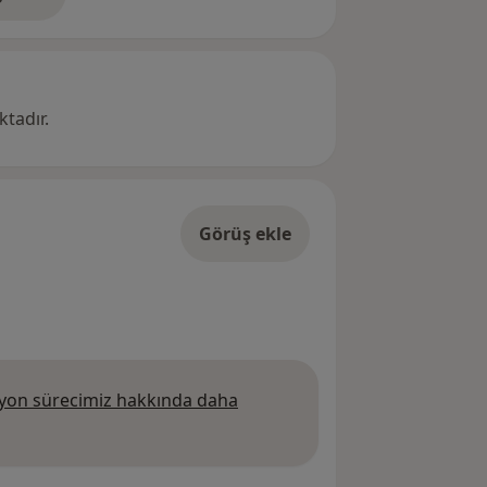
res hakkında
tadır.
Görüş ekle
on sürecimiz hakkında daha
 daha fazla bilgi edinin