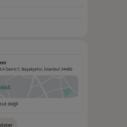
mir
:4 Daire:7,
Başakşehir
,
İstanbul
34480
büyüt
ni bir sekmede açılır
cut değil
öster