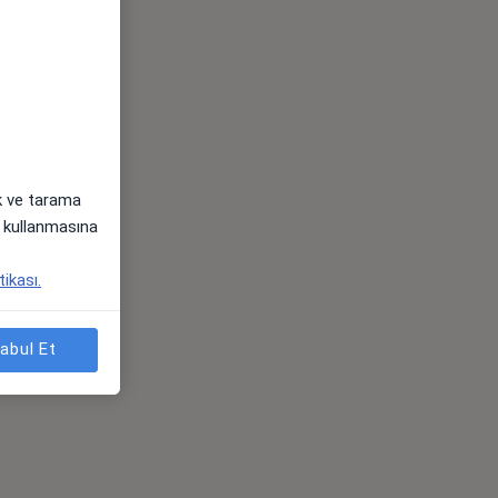
ak ve tarama
i) kullanmasına
tikası.
abul Et