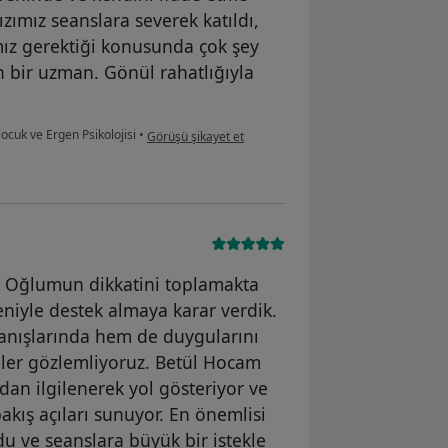
zımız seanslara severek katıldı,
ız gerektiği konusunda çok şey
n bir uzman. Gönül rahatlığıyla
kullanıcının görüşüne göre a....
ocuk ve Ergen Psikolojisi
•
Görüşü şikayet et
k. Oğlumun dikkatini toplamakta
niyle destek almaya karar verdik.
anışlarında hem de duygularını
ler gözlemliyoruz. Betül Hocam
ndan ilgilenerek yol gösteriyor ve
kış açıları sunuyor. En önemlisi
 ve seanslara büyük bir istekle