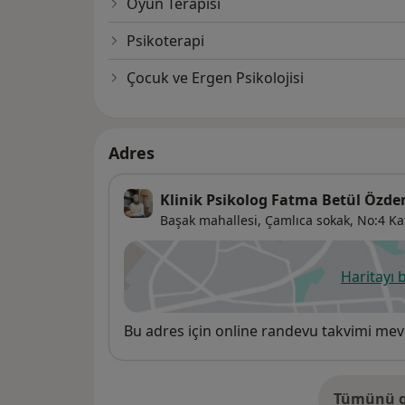
Oyun Terapisi
Psikoterapi
Çocuk ve Ergen Psikolojisi
Adres
Klinik Psikolog Fatma Betül Özde
Başak mahallesi, Çamlıca sokak, No:4 Kat
Haritayı 
ye
Uygunluk
Bu adres için online randevu takvimi mev
Tümünü g