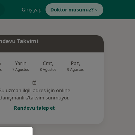
Giriş yap
Doktor musunuz?
ndevu Takvimi
n
Yarın
Cmt,
Paz,
Pzt,
Sal,
s
7 Ağustos
8 Ağustos
9 Ağustos
10 Ağustos
11 Ağus
Bu uzman ilgili adres için online
danışmanlık/takvim sunmuyor.
Randevu talep et