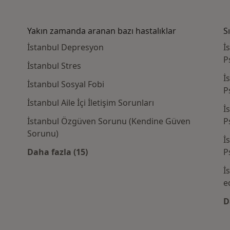
Yakın zamanda aranan bazı hastalıklar
S
İstanbul Depresyon
İ
P
İstanbul Stres
İ
İstanbul Sosyal Fobi
P
İstanbul Aile İçi İletişim Sorunları
İ
İstanbul Özgüven Sorunu (Kendine Güven
P
Sorunu)
İ
daki Psikologlar
Daha fazla (15)
P
Kategoride daha fazlası: Yakın zamanda a
İ
e
D