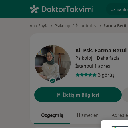
Uzmanlık, 
Ana Sayfa
Psikoloji
İstanbul
Fatma Betül
Şehir değiştir
Kl. Psk.
Fatma Betül
uzm
Psikoloji
·
Daha fazla
İstanbul
1 adres
3 görüş
İletişim Bilgileri
Özgeçmiş
Hizmetler
Adresle