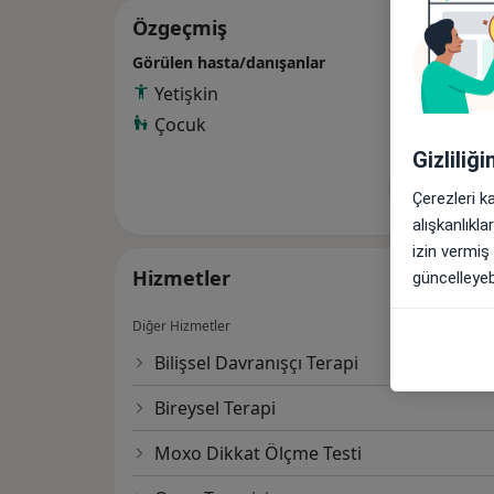
Özgeçmiş
Görülen hasta/danışanlar
Yetişkin
Çocuk
Gizliliğ
Tümünü g
Çerezleri k
de
alışkanlıkl
izin vermiş
Hizmetler
güncelleyebi
Diğer Hizmetler
Bilişsel Davranışçı Terapi
Bireysel Terapi
Moxo Dikkat Ölçme Testi