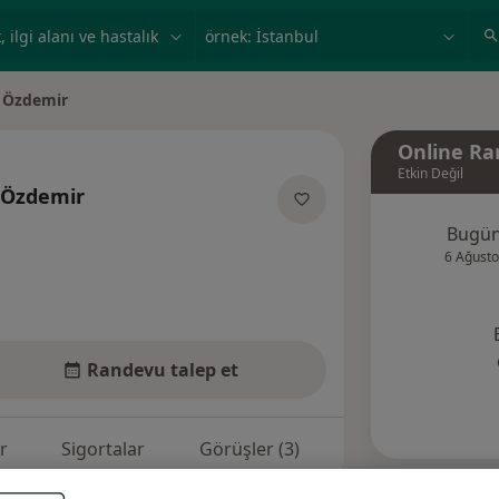
ilgi alanı ve hastalık, isim
örnek: İstanbul
 Özdemir
Online Ra
Etkin Değil
 Özdemir
anliklar hakkinda
Bugü
6 Ağusto
Randevu talep et
r
Sigortalar
Görüşler (3)