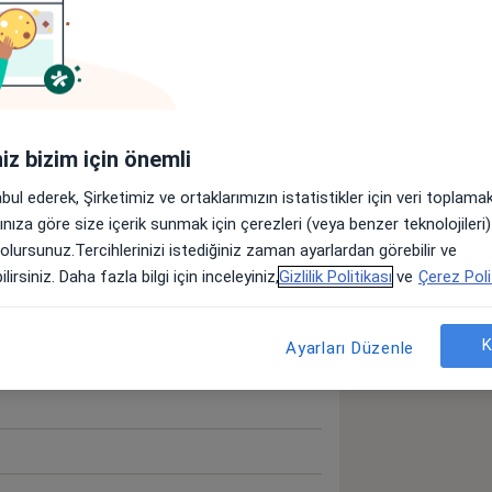
iniz bizim için önemli
öster
abul ederek, Şirketimiz ve ortaklarımızın istatistikler için veri toplam
neyim hakkında
arınıza göre size içerik sunmak için çerezleri (veya benzer teknolojiler
 olursunuz.Tercihlerinizi istediğiniz zaman ayarlardan görebilir ve
lirsiniz. Daha fazla bilgi için inceleyiniz,
Gizlilik Politikası
ve
Çerez Poli
K
Ayarları Düzenle