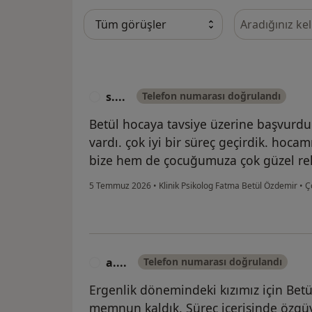
Görüşler içeri
s....
Telefon numarası doğrulandı
S
Betül hocaya tavsiye üzerine başvurdu
vardı. çok iyi bir süreç geçirdik. hoca
bize hem de çocuğumuza çok güzel rehbe
5 Temmuz 2026
•
Klinik Psikolog Fatma Betül Özdemir
•
Ço
a....
Telefon numarası doğrulandı
A
Ergenlik dönemindeki kızımız için Betü
memnun kaldık. Süreç içerisinde özgü